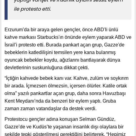
ile protesto etti.
Erzurum’da bir araya gelen gençler, önce ABD'li ünlü
kahve markası Starbucks'ın önünde eylem yaparak ABD ve
İsrail’i protesto etti. Burada pankart açan grup,
Gazze'de
bebeklerin katledilişini temsilen yere kana bulanmış
oyuncak bebekler koydu, ağızlarını bantlayarak dünya
devletlerinin suskunluğuna dikkat çekti.
“İçtiğin kahvede bebek kanı var. Kahve, zulüm ve soykırım
bir arada. İçmezsen ölmezsin, içersen ölürler. Katile ortak
olma” yazılı pankartlar açan grup, daha sonra Havuzbaşı
Kent Meydanı’nda da benzeri bir eylem yaptı. Gruba
zaman zaman vatandaşlar da destek verdi.
Protestocu gençler adına konuşan Selman Gündüz,
Gazze’de ve Kudüs’te yaşanan insanlık dışı olaylara bir
şekilde tepki gösterilmesi gerektiğini belirterek, “Hepimiz