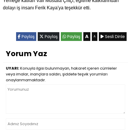
Yemeğe katılan Vali Mustafa Çiftçi, eğitime katkılarından
dolayı iş insanı Ferik Kaya'ya teşekkür etti.
A
Paylaş
Paylaş
Paylaş
Sesli Dinle
A
Yorum Yaz
UYARI:
Konuyla ilgisi bulunmayan, hakaret içeren cümleler
veya imalar, inançlara saldırı, şiddete teşvik yorumları
onaylanmamaktadır.