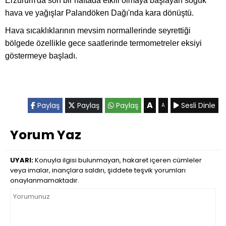
Erzurum'da son bir haftada etkili olmaya başlayan soğuk
hava ve yağışlar Palandöken Dağı'nda kara dönüştü.
Hava sıcaklıklarının mevsim normallerinde seyrettiği
bölgede özellikle gece saatlerinde termometreler eksiyi
göstermeye başladı.
A
Paylaş
Paylaş
Paylaş
Sesli Dinle
A
Yorum Yaz
UYARI:
Konuyla ilgisi bulunmayan, hakaret içeren cümleler
veya imalar, inançlara saldırı, şiddete teşvik yorumları
onaylanmamaktadır.