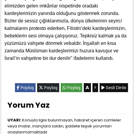
elimizden gelen imkânlar nispetinde oradaki
kardeşlerimizin yanında olduğunu göstermek zorunda.
Bizler de sessiz çığlıklarımızla, dünya ülkelerinin seyirci
kalmalarını protesto ederken, Filistin’deki kardeşlerimizin,
bebeklerin sesi olmaya çalışıyoruz. Tepkisiz kalmak ya da
yüzümüzü vahşete dönmek vebaldir. İnşallah en kısa
zamanda Müslüman kardeşlerimizi huzura kavuşur ve
İsrail’in vahşetine bir dur denilir" ifadelerini kullandı.
A
Paylaş
Paylaş
Paylaş
Sesli Dinle
A
Yorum Yaz
UYARI:
Konuyla ilgisi bulunmayan, hakaret içeren cümleler
veya imalar, inançlara saldırı, şiddete teşvik yorumları
onaylanmamaktadır.