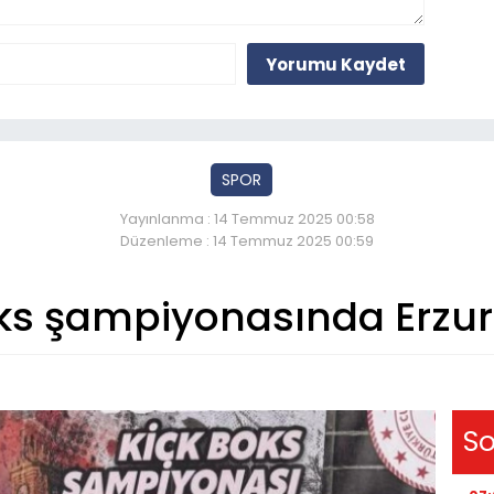
Yorumu Kaydet
SPOR
Yayınlanma : 14 Temmuz 2025 00:58
Düzenleme : 14 Temmuz 2025 00:59
ks şampiyonasında Erzur
So