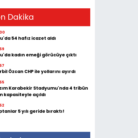
n Dakika
:00
u'da 54 hafız icazet aldı
59
tu'da kadın emeği görücüye çıktı
57
bil Özcan CHP ile yollarını ayırdı
55
zım Karabekir Stadyumu'nda 4 tribün
m kapasiteyle açıldı
52
tanlar 5 yılı geride bıraktı!