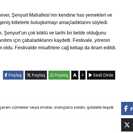
ver, Şenyurt Mahallesi’nin kendine has yemekleri ve
geniş kitlelerle buluşturmayı amaçladıklarını söyledi.
, Şenyurt’un çok köklü ve tarihi bir belde olduğunu
nıtımı için çabaladıklarını kaydetti. Festivale, yörenin
lım oldu. Festivalde misafirlere cağ kebap da ikram edildi.
A
Paylaş
Paylaş
Paylaş
Sesli Dinle
A
eren cümleler veya imalar, inançlara saldırı, şiddete teşvik
F