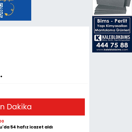
…
n Dakika
00
u'da 54 hafız icazet aldı