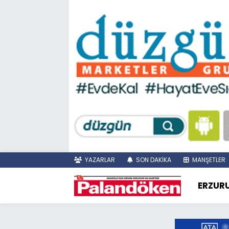
YAZARLAR
SON DAKİKA
MANŞETLER
ERZUR