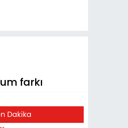
um farkı
n Dakika