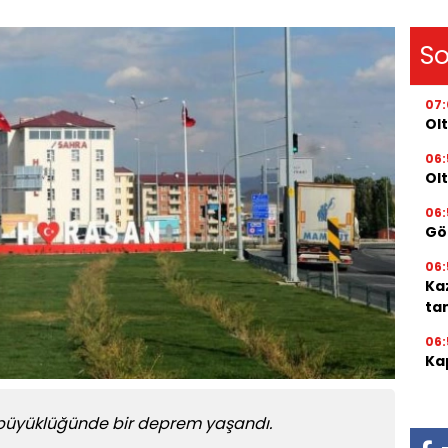
So
07
Olt
06:
Ol
06:
Gör
06:
Ka
ta
06:
Kap
 büyüklüğünde bir deprem yaşandı.