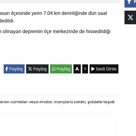
san ilçesinde yerin 7.04 km derinliğinde dün saat
edildi.
 olmayan depremin ilçe merkezinde de hissedildiği
A
Paylaş
Paylaş
Paylaş
Sesli Dinle
A
eren cümleler veya imalar, inançlara saldırı, şiddete teşvik