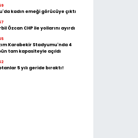
59
u'da kadın emeği görücüye çıktı
57
bil Özcan CHP ile yollarını ayırdı
55
zım Karabekir Stadyumu'nda 4
bün tam kapasiteyle açıldı
52
tanlar 5 yılı geride bıraktı!