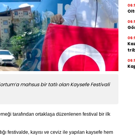
06:
Olt
06:
Gör
06:
Ka
tri
06:
Kap
Tortum’a mahsus bir tatlı olan Kaysefe Festivali
neği tarafından ortaklaşa düzenlenen festival bir ilk
dığı festivalde, kayısı ve ceviz ile yapılan kaysefe hem