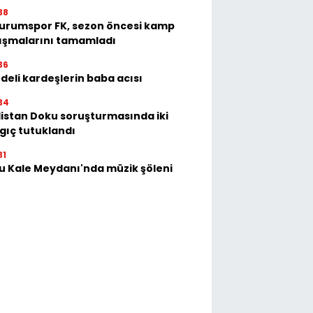
38
urumspor FK, sezon öncesi kamp
ışmalarını tamamladı
36
deli kardeşlerin baba acısı
34
istan Doku soruşturmasında iki
gıç tutuklandı
31
u Kale Meydanı'nda müzik şöleni