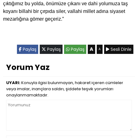
çıktığımız bu yolda, önümüze çıkanı ve dahi yolumuza taş
koyanı billahi bir çırpıda siler, vallahi millet adına siyaset
mezarlığına gömer geçeriz.”
A
Paylaş
Paylaş
Paylaş
Sesli Dinle
A
Yorum Yaz
UYARI:
Konuyla ilgisi bulunmayan, hakaret içeren cümleler
veya imalar, inançlara saldırı, şiddete teşvik yorumları
onaylanmamaktadır.