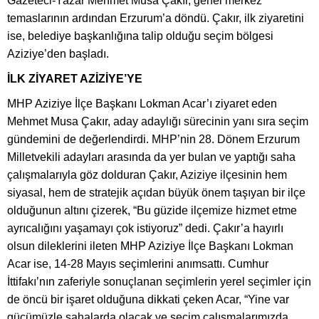
Gazeteci-Yazar Mehmet Musa Çakır, genel merkez
temaslarının ardından Erzurum’a döndü. Çakır, ilk ziyaretini
ise, belediye başkanlığına talip olduğu seçim bölgesi
Aziziye’den başladı.
İLK ZİYARET AZİZİYE’YE
MHP Aziziye İlçe Başkanı Lokman Acar’ı ziyaret eden
Mehmet Musa Çakır, aday adaylığı sürecinin yanı sıra seçim
gündemini de değerlendirdi. MHP’nin 28. Dönem Erzurum
Milletvekili adayları arasında da yer bulan ve yaptığı saha
çalışmalarıyla göz dolduran Çakır, Aziziye ilçesinin hem
siyasal, hem de stratejik açıdan büyük önem taşıyan bir ilçe
olduğunun altını çizerek, “Bu güzide ilçemize hizmet etme
ayrıcalığını yaşamayı çok istiyoruz” dedi. Çakır’a hayırlı
olsun dileklerini ileten MHP Aziziye İlçe Başkanı Lokman
Acar ise, 14-28 Mayıs seçimlerini anımsattı. Cumhur
İttifakı’nın zaferiyle sonuçlanan seçimlerin yerel seçimler için
de öncü bir işaret olduğuna dikkati çeken Acar, “Yine var
gücümüzle sahalarda olacak ve seçim çalışmalarımızda