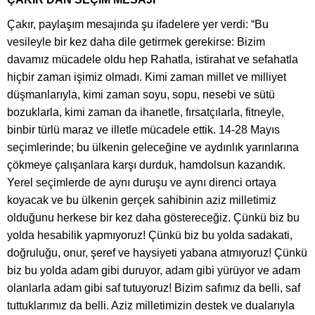
Çakır, paylaşım mesajında şu ifadelere yer verdi: “Bu
vesileyle bir kez daha dile getirmek gerekirse: Bizim
davamız mücadele oldu hep Rahatla, istirahat ve sefahatla
hiçbir zaman işimiz olmadı. Kimi zaman millet ve milliyet
düşmanlarıyla, kimi zaman soyu, sopu, nesebi ve sütü
bozuklarla, kimi zaman da ihanetle, fırsatçılarla, fitneyle,
binbir türlü maraz ve illetle mücadele ettik. 14-28 Mayıs
seçimlerinde; bu ülkenin geleceğine ve aydınlık yarınlarına
çökmeye çalışanlara karşı durduk, hamdolsun kazandık.
Yerel seçimlerde de aynı duruşu ve aynı direnci ortaya
koyacak ve bu ülkenin gerçek sahibinin aziz milletimiz
olduğunu herkese bir kez daha göstereceğiz. Çünkü biz bu
yolda hesabilik yapmıyoruz! Çünkü biz bu yolda sadakati,
doğruluğu, onur, şeref ve haysiyeti yabana atmıyoruz! Çünkü
biz bu yolda adam gibi duruyor, adam gibi yürüyor ve adam
olanlarla adam gibi saf tutuyoruz! Bizim safımız da belli, saf
tuttuklarımız da belli. Aziz milletimizin destek ve dualarıyla