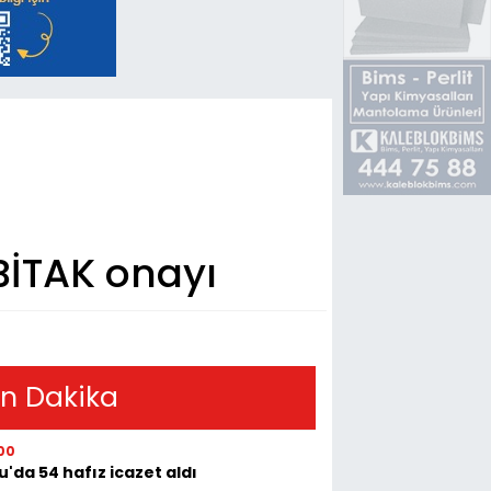
BİTAK onayı
n Dakika
00
u'da 54 hafız icazet aldı