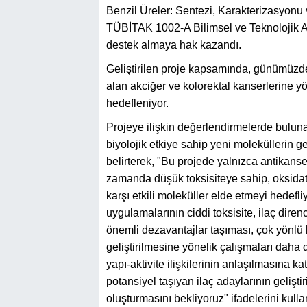
Benzil Üreler: Sentezi, Karakterizasyonu ve
TÜBİTAK 1002-A Bilimsel ve Teknolojik 
destek almaya hak kazandı.
Geliştirilen proje kapsamında, günümüzde
alan akciğer ve kolorektal kanserlerine yön
hedefleniyor.
Projeye ilişkin değerlendirmelerde bulun
biyolojik etkiye sahip yeni moleküllerin ge
belirterek, "Bu projede yalnızca antikanser
zamanda düşük toksisiteye sahip, oksidat
karşı etkili moleküller elde etmeyi hedef
uygulamalarının ciddi toksisite, ilaç direnci
önemli dezavantajlar taşıması, çok yönlü b
geliştirilmesine yönelik çalışmaları daha 
yapı-aktivite ilişkilerinin anlaşılmasına k
potansiyel taşıyan ilaç adaylarının gelişti
oluşturmasını bekliyoruz" ifadelerini kulla