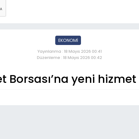
EKONOMİ
Yayınlanma : 18 Mayıs 2026 00:41
Düzenleme : 18 Mayıs 2026 00:42
et Borsası’na yeni hizmet
So
07
Olt