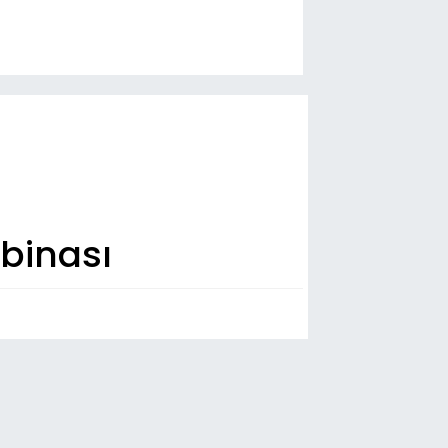
 binası
n Dakika
:00
u'da 54 hafız icazet aldı