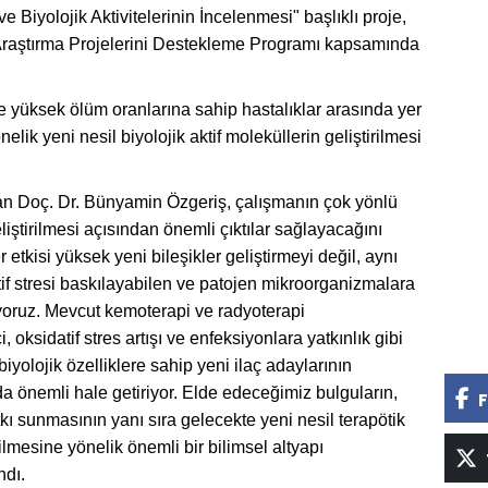
 Biyolojik Aktivitelerinin İncelenmesi" başlıklı proje,
Araştırma Projelerini Destekleme Programı kapsamında
 yüksek ölüm oranlarına sahip hastalıklar arasında yer
elik yeni nesil biyolojik aktif moleküllerin geliştirilmesi
an Doç. Dr. Bünyamin Özgeriş, çalışmanın çok yönlü
liştirilmesi açısından önemli çıktılar sağlayacağını
 etkisi yüksek yeni bileşikler geliştirmeyi değil, aynı
if stresi baskılayabilen ve patojen mikroorganizmalara
liyoruz. Mevcut kemoterapi ve radyoterapi
, oksidatif stres artışı ve enfeksiyonlara yatkınlık gibi
iyolojik özelliklere sahip yeni ilaç adaylarının
da önemli hale getiriyor. Elde edeceğimiz bulguların,
F
atkı sunmasının yanı sıra gelecekte yeni nesil terapötik
rilmesine yönelik önemli bir bilimsel altyapı
ndı.