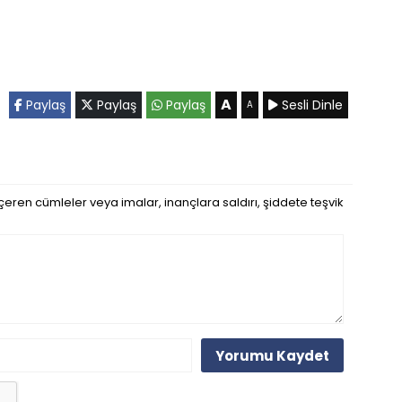
A
Paylaş
Paylaş
Paylaş
Sesli Dinle
A
eren cümleler veya imalar, inançlara saldırı, şiddete teşvik
Yorumu Kaydet