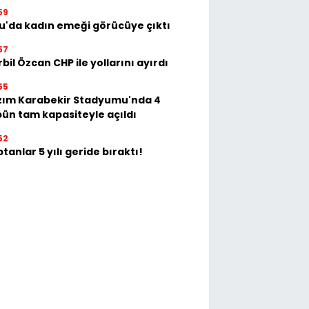
59
u'da kadın emeği görücüye çıktı
57
bil Özcan CHP ile yollarını ayırdı
55
zım Karabekir Stadyumu'nda 4
bün tam kapasiteyle açıldı
52
tanlar 5 yılı geride bıraktı!