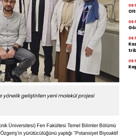
06:
Olt
06:
Gör
06:
Ka
tri
06:
Kap
 yönelik geliştirilen yeni molekül projesi
nik Üniversitesi) Fen Fakültesi Temel Bilimler Bölümü
geriş’in yürütücülüğünü yaptığı "Potansiyel Biyoaktif