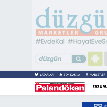
YAZARLAR
SON DAKİKA
MANŞETLER
ERZUR