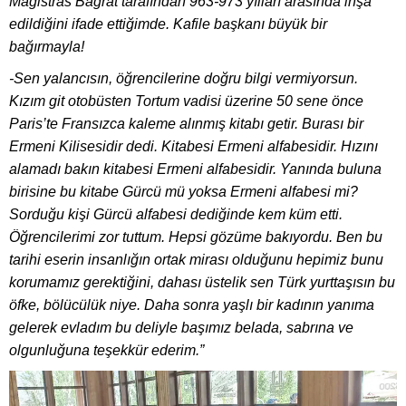
Magistras Bağrat tarafından 963-973 yılları arasında inşa
edildiğini ifade ettiğimde. Kafile başkanı büyük bir
bağırmayla!
-Sen yalancısın, öğrencilerine doğru bilgi vermiyorsun.
Kızım git otobüsten Tortum vadisi üzerine 50 sene önce
Paris’te Fransızca kaleme alınmış kitabı getir. Burası bir
Ermeni Kilisesidir dedi. Kitabesi Ermeni alfabesidir. Hızını
alamadı bakın kitabesi Ermeni alfabesidir. Yanında buluna
birisine bu kitabe Gürcü mü yoksa Ermeni alfabesi mi?
Sorduğu kişi Gürcü alfabesi dediğinde kem küm etti.
Öğrencilerimi zor tuttum. Hepsi gözüme bakıyordu. Ben bu
tarihi eserin insanlığın ortak mirası olduğunu hepimiz bunu
korumamız gerektiğini, dahası üstelik sen Türk yurttaşısın bu
öfke, bölücülük niye. Daha sonra yaşlı bir kadının yanıma
gelerek evladım bu deliyle başımız belada, sabrına ve
olgunluğuna teşekkür ederim.”