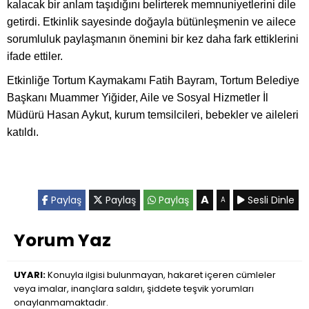
kalacak bir anlam taşıdığını belirterek memnuniyetlerini dile
getirdi. Etkinlik sayesinde doğayla bütünleşmenin ve ailece
sorumluluk paylaşmanın önemini bir kez daha fark ettiklerini
ifade ettiler.
Etkinliğe Tortum Kaymakamı Fatih Bayram, Tortum Belediye
Başkanı Muammer Yiğider, Aile ve Sosyal Hizmetler İl
Müdürü Hasan Aykut, kurum temsilcileri, bebekler ve aileleri
katıldı.
A
Paylaş
Paylaş
Paylaş
Sesli Dinle
A
Yorum Yaz
UYARI:
Konuyla ilgisi bulunmayan, hakaret içeren cümleler
veya imalar, inançlara saldırı, şiddete teşvik yorumları
onaylanmamaktadır.