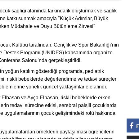
cuk sağlığı alanında farkındalık oluşturmak ve sağlık
erine katkı sunmak amacıyla "Küçük Adımlar, Büyük
Erken Müdahale ve Duyu Bütünleme Zirvesi"
cuk Kulübü tarafından, Gençlik ve Spor Bakanlığı’nın
ği ve Destek Programı (ÜNİDES) kapsamında organize
 Konferans Salonu’nda gerçekleştirildi.
n yoğun katılım gösterdiği programda, pediatrik
, riskli bebeklerde değerlendirme ve tedavi süreçleri
blemlerine yönelik güncel yaklaşımlar ele alındı.
 Elbasan ve Ayça Elbasan, riskli bebeklerde erken
n tedavi sürecine etkisi, serebral palsili çocuklarda
e uygulamalarının çocuk gelişimindeki rolü hakkında
F
k uygulamalardan örneklerin paylaşılması öğrencilerin