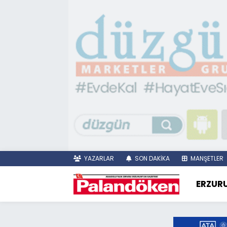
YAZARLAR
SON DAKİKA
MANŞETLER
ERZUR