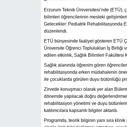
Erzurum Teknik Üniversitesi’nde (ETÜ), ço
bilimleri öğrencilerinin mesleki gelişiml
Gelecekler: Pediatrik Rehabilitasyonda 
düzenlendi.
ETÜ bünyesinde faaliyet gösteren ETÜ Ço
Üniversite Öğrenci Toplulukları İş Birli
edilen etkinlik, Sağlık Bilimleri Fakültesi
Sağlık alanında öğrenim gören öğrencileri
rehabilitasyonda erken müdahalenin önemi
ile çocuklarda görülen duyu bütünlüğü pro
Zirvede konuşmacı olarak yer alan Bülent
dönemde yapılacak doğru değerlendirmeleri
rehabilitasyon yönetimi ve duyu bütünlem
katılımcılara kapsamlı bilgiler aktardı.
Programda, teorik bilginin yanı sıra klini