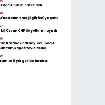
00
u'da 54 hafız icazet aldı
59
u'da kadın emeği görücüye çıktı
57
bil Özcan CHP ile yollarını ayırdı
55
zım Karabekir Stadyumu'nda 4
bün tam kapasiteyle açıldı
52
tanlar 5 yılı geride bıraktı!