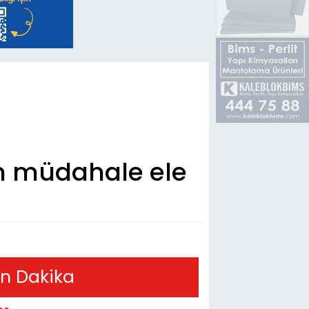
en müdahale ele
n Dakika