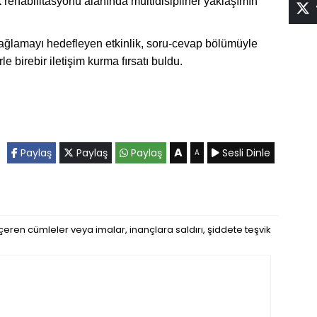
ocuk rehabilitasyonu alanında multidisipliner yaklaşımın
sağlamayı hedefleyen etkinlik, soru-cevap bölümüyle
 birebir iletişim kurma fırsatı buldu.
A
Paylaş
Paylaş
Paylaş
Sesli Dinle
A
eren cümleler veya imalar, inançlara saldırı, şiddete teşvik