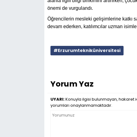
alanla ilgili bilgi birikimini artırırken, ç
önemi de vurgulandı.
Öğrencilerin mesleki gelişimlerine katkı 
devam ederken, katılımcılar uzman isimlerle
#Erzurumtekniküniversitesi
Yorum Yaz
UYARI:
Konuyla ilgisi bulunmayan, hakaret iç
yorumları onaylanmamaktadır.