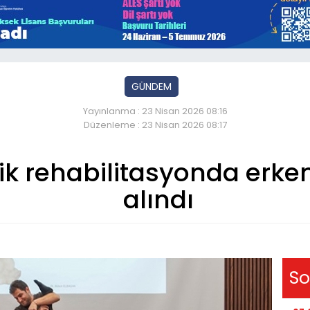
GÜNDEM
Yayınlanma : 23 Nisan 2026 08:16
Düzenleme : 23 Nisan 2026 08:17
rik rehabilitasyonda erk
alındı
So