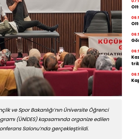
07:
Olt
06:
Olt
06:
Gör
06:
Ka
tri
06:
Kap
lik ve Spor Bakanlığı’nın Üniversite Öğrenci
 Programı (ÜNİDES) kapsamında organize edilen
i Konferans Salonu’nda gerçekleştirildi.