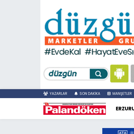
YAZARLAR
SON DAKİKA
MANŞETLER
ERZUR