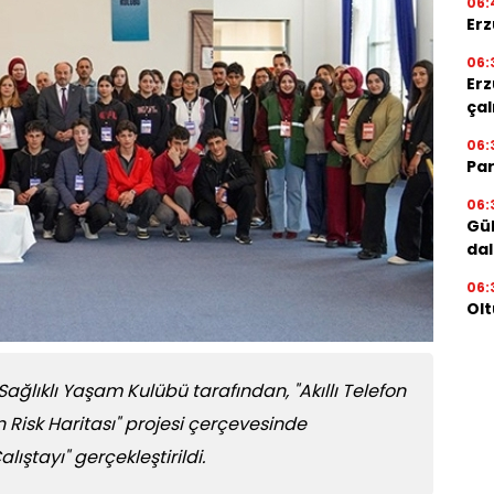
06:
Erz
06:
Erz
çal
06:
Par
06:
Gül
dal
06:
Olt
Sağlıklı Yaşam Kulübü tarafından, "Akıllı Telefon
 Risk Haritası" projesi çerçevesinde
ıştayı" gerçekleştirildi.