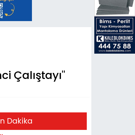
i Çalıştayı"
n Dakika