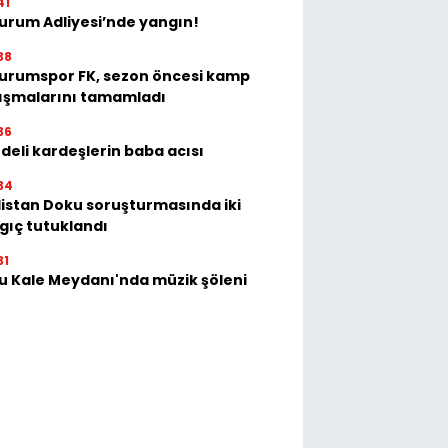
41
urum Adliyesi’nde yangın!
38
urumspor FK, sezon öncesi kamp
ışmalarını tamamladı
36
deli kardeşlerin baba acısı
34
istan Doku soruşturmasında iki
gıç tutuklandı
31
u Kale Meydanı'nda müzik şöleni