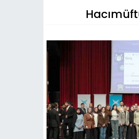
Hacımüftü