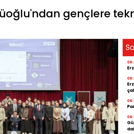
oğlu'ndan gençlere tekno
So
06:
Er
06:
Er
ça
06:
Par
06:
Gü
da