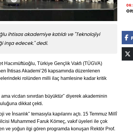
06:
Ol
lu ihtisas akademiye katıldı ve "Teknolojiyi
 inşa edecek." dedi.
met Hacımüftüoğlu, Türkiye Gençlik Vakfı (TÜGVA)
lenen İhtisas Akademi’26 kapsamında düzenlenen
lerindeki rolünden milli ilaç hamlesine kadar kritik
z ama vicdan sınırdan büyüktür" diyerek akademinin
uluğuna dikkat çekti.
 ve İnsanlık" temasıyla kapılarını açtı. 15 Temmuz Millî
lcisi Muhammed Faruk Kömeç, vakıf üyeleri ile çok
ilen ve yoğun ilgi gören programda konuşan Rektör Prof.