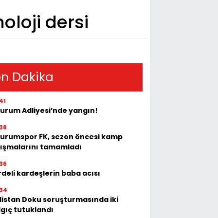
loji dersi
n Dakika
41
zurum Adliyesi’nde yangın!
38
zurumspor FK, sezon öncesi kamp
lışmalarını tamamladı
36
deli kardeşlerin baba acısı
34
listan Doku soruşturmasında iki
lgıç tutuklandı