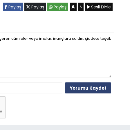
A
Paylaş
Paylaş
Paylaş
Sesli Dinle
A
eren cümleler veya imalar, inançlara saldırı, şiddete teşvik
Yorumu Kaydet