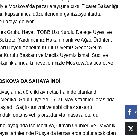
yle Moskova’da pazar arayışına çıktı. Ticaret Bakanlığı
mları kapsamında düzenlenen organizasyonlarda,
ir araya geliyor.
lek Grubu Heyeti TOBB Üst Kurulu Delege Üyesi ve
kreter Yardımcımız Hakan İnanlı ve Ağaç Ürünleri,
lları Heyeti Yönetim Kurulu Üyemiz Sedat Selim
r Kurulu Başkanı ve Meclis Üyemiz İsmail Suci ve
nlıklarında ki heyetlerimizle Moskova’da ticaret ve
OSKOVA’DA SAHAYA İNDİ
yaçlarına göre iki ayrı etap halinde planlandı.
 Medikal Grubu üyeleri, 17-21 Mayıs tarihleri arasında
şladı. Sağlık turizmi ve tıbbi cihaz sektörü
F
ndaki potansiyel iş ortaklarıyla masaya oturdu.
inci ayağında ise Mobilya, Orman Ürünleri ve Dayanıklı
Mayıs tarihlerinde Rusya’da temaslarda bulunacak olan