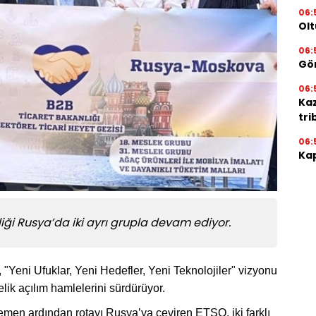
06:
Olt
06:
Gör
06:
Ka
tri
06:
Kap
liği Rusya’da iki ayrı grupla devam ediyor.
Yeni Ufuklar, Yeni Hedefler, Yeni Teknolojiler" vizyonu
lik açılım hamlelerini sürdürüyor.
men ardından rotayı Rusya’ya çeviren ETSO, iki farklı