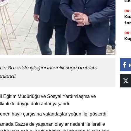
Gör
06:
Ka
ta
06:
Kap
’in Gazze’de işleğini insanlık suçu protesto
enlendi.
lli Eğitim Müdürlüğü ve Sosyal Yardımlaşma ve
tkinlikte duygu dolu anlar yaşandı.
en hayır çarşısına vatandaşlar yoğun ilgi gösterdi.
amada Gazze de yaşanan olaylar nedeni ile İsrail'e