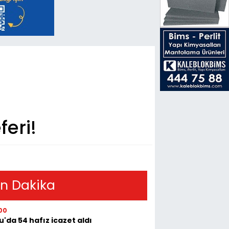
feri!
n Dakika
00
u'da 54 hafız icazet aldı