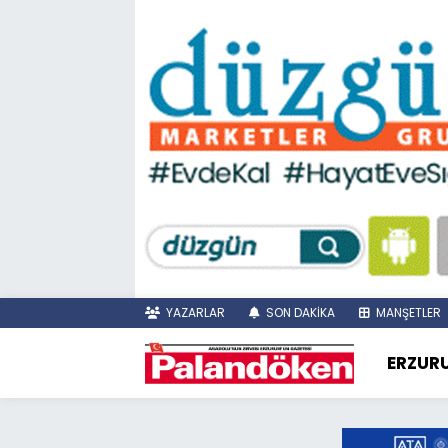
YAZARLAR
SON DAKİKA
MANŞETLER
ERZUR