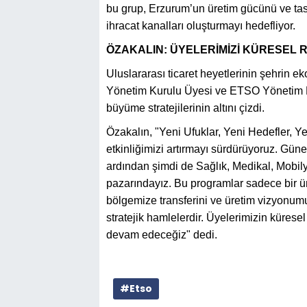
bu grup, Erzurum’un üretim gücünü ve tasa
ihracat kanalları oluşturmayı hedefliyor.
ÖZAKALIN: ÜYELERİMİZİ KÜRESEL
Uluslararası ticaret heyetlerinin şehrin 
Yönetim Kurulu Üyesi ve ETSO Yönetim Ku
büyüme stratejilerinin altını çizdi.
Özakalın, "Yeni Ufuklar, Yeni Hedefler, Y
etkinliğimizi artırmayı sürdürüyoruz. Güne
ardından şimdi de Sağlık, Medikal, Mobil
pazarındayız. Bu programlar sadece bir ür
bölgemize transferini ve üretim vizyonum
stratejik hamlelerdir. Üyelerimizin küres
devam edeceğiz" dedi.
#Etso