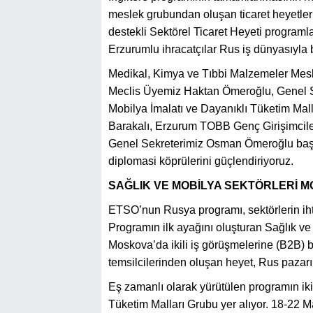
meslek grubundan oluşan ticaret heyetleri
destekli Sektörel Ticaret Heyeti progra
Erzurumlu ihracatçılar Rus iş dünyasıyla b
Medikal, Kimya ve Tıbbi Malzemeler Mes
Meclis Üyemiz Haktan Ömeroğlu, Genel Se
Mobilya İmalatı ve Dayanıklı Tüketim Ma
Barakalı, Erzurum TOBB Genç Girişimcile
Genel Sekreterimiz Osman Ömeroğlu başka
diplomasi köprülerini güçlendiriyoruz.
SAĞLIK VE MOBİLYA SEKTÖRLERİ M
ETSO’nun Rusya programı, sektörlerin ihti
Programın ilk ayağını oluşturan Sağlık ve
Moskova’da ikili iş görüşmelerine (B2B) ba
temsilcilerinden oluşan heyet, Rus pazarı
Eş zamanlı olarak yürütülen programın ik
Tüketim Malları Grubu yer alıyor. 18-22 