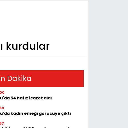
ı kurdular
n Dakika
:00
u'da 54 hafız icazet aldı
59
tu'da kadın emeği görücüye çıktı
57