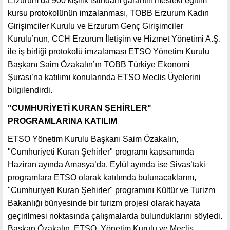
Erzurum’da 900 kişilik istihdam garantili mesleki eğitim
kursu protokolünün imzalanması, TOBB Erzurum Kadın
Girişimciler Kurulu ve Erzurum Genç Girişimciler
Kurulu’nun, CCH Erzurum İletişim ve Hizmet Yönetimi A.Ş.
ile iş birliği protokolü imzalaması ETSO Yönetim Kurulu
Başkanı Saim Özakalın’ın TOBB Türkiye Ekonomi
Şurası’na katılımı konularında ETSO Meclis Üyelerini
bilgilendirdi.
"CUMHURİYETİ KURAN ŞEHİRLER"
PROGRAMLARINA KATILIM
ETSO Yönetim Kurulu Başkanı Saim Özakalın,
"Cumhuriyeti Kuran Şehirler" programı kapsamında
Haziran ayında Amasya’da, Eylül ayında ise Sivas’taki
programlara ETSO olarak katılımda bulunacaklarını,
"Cumhuriyeti Kuran Şehirler" programını Kültür ve Turizm
Bakanlığı bünyesinde bir turizm projesi olarak hayata
geçirilmesi noktasında çalışmalarda bulunduklarını söyledi.
Başkan Özakalın, ETSO, Yönetim Kurulu ve Meclis