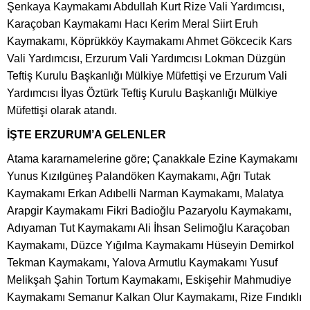
Şenkaya Kaymakamı Abdullah Kurt Rize Vali Yardımcısı,
Karaçoban Kaymakamı Hacı Kerim Meral Siirt Eruh
Kaymakamı, Köprükköy Kaymakamı Ahmet Gökcecik Kars
Vali Yardımcısı, Erzurum Vali Yardımcısı Lokman Düzgün
Teftiş Kurulu Başkanlığı Mülkiye Müfettişi ve Erzurum Vali
Yardımcısı İlyas Öztürk Teftiş Kurulu Başkanlığı Mülkiye
Müfettişi olarak atandı.
İŞTE ERZURUM’A GELENLER
Atama kararnamelerine göre; Çanakkale Ezine Kaymakamı
Yunus Kızılgüneş Palandöken Kaymakamı, Ağrı Tutak
Kaymakamı Erkan Adıbelli Narman Kaymakamı, Malatya
Arapgir Kaymakamı Fikri Badioğlu Pazaryolu Kaymakamı,
Adıyaman Tut Kaymakamı Ali İhsan Selimoğlu Karaçoban
Kaymakamı, Düzce Yığılma Kaymakamı Hüseyin Demirkol
Tekman Kaymakamı, Yalova Armutlu Kaymakamı Yusuf
Melikşah Şahin Tortum Kaymakamı, Eskişehir Mahmudiye
Kaymakamı Semanur Kalkan Olur Kaymakamı, Rize Fındıklı