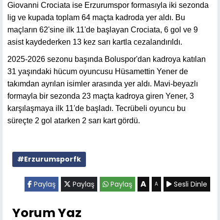
Giovanni Crociata ise Erzurumspor formasıyla iki sezonda
lig ve kupada toplam 64 maçta kadroda yer aldı. Bu
maçların 62'sine ilk 11'de başlayan Crociata, 6 gol ve 9
asist kaydederken 13 kez sarı kartla cezalandırıldı.
2025-2026 sezonu başında Boluspor'dan kadroya katılan
31 yaşındaki hücum oyuncusu Hüsamettin Yener de
takımdan ayrılan isimler arasında yer aldı. Mavi-beyazlı
formayla bir sezonda 23 maçta kadroya giren Yener, 3
karşılaşmaya ilk 11'de başladı. Tecrübeli oyuncu bu
süreçte 2 gol atarken 2 sarı kart gördü.
#Erzurumsporfk
A
Paylaş
Paylaş
Paylaş
Sesli Dinle
A
Yorum Yaz