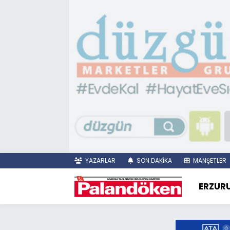
YAZARLAR
SON DAKİKA
MANŞETLER
ERZUR