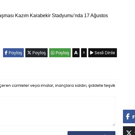
aşması Kazım Karabekir Stadyumu’nda 17 Ağustos
.
A
Paylaş
Paylaş
Paylaş
Sesli Dinle
A
eren cümleler veya imalar, inançlara saldırı, şiddete teşvik
F