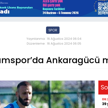
SPOR
Yayınlanma : 16 Ağustos 2024 06:04
Düzenleme : 16 Ağustos 2024 06:05
umspor’da Ankaragücü m
So
06:
39 