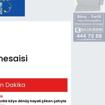
esaisi
n Dakika
25
yıllık köye dönüş hayali çöken çatıyla