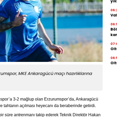
yık
06:
Val
06:
Böl
kam
07:
Olt
06:
Olt
zurumspor, MKE Ankaragücü maçı hazırlıklarına
spor’a 3-2 mağlup olan Erzurumspor’da, Ankaragücü
e tahtanın açılması heyecanı da beraberinde getirdi.
ir süre antrenmanı takip ederek Teknik Direktör Hakan