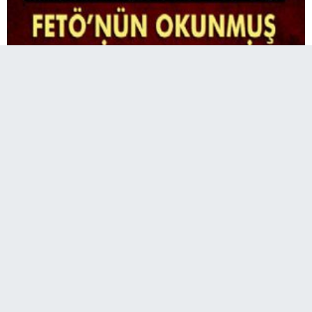
İstanbul Mali Suçlarla Şube Müdürlüğü
ekiplerinin FETÖ/PDY ile bağlantılı olduğu tespit
edilen 31 akademisyene yönelik düzenlediği
operasyonda ele geçirilen okunmuş ve
şifrelenmiş 1 dolarlar basın mensupları