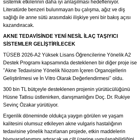
sistemik etkilerinin daha iyi anlaşılması hedefleniyor.
Literatürde benzeri bulunmayan bu çalışma, ağız ve diş
sağlığı ile anne sütü arasındaki ilişkiye yeni bir bakış açısı
kazandıracak.
AKNE TEDAVİSİNDE YENİ NESİL İLAÇ TAŞIYICI
SİSTEMLER GELİŞTİRİLECEK
TÜSEB 2026-A2 Yüksek Lisans Öğrencilerine Yönelik A2
Destek Programı kapsamında desteklenen bir diğer proje ise
"Akne Tedavisine Yönelik Niozom İçeren Organojellerin
Geliştirilmesi ve İn Vitro Olarak Değerlendirmesi" oldu.
300 bin TL bütçeyle desteklenen projenin yürütücülüğünü
Hüsne Tatlısu üstlenirken, danışmanlığını Doç. Dr. Rukiye
Sevinç Özakar yürütüyor.
Ergenlik döneminde oldukça yaygın görülen ve yaşam
kalitesini olumsuz etkileyen akne vulgaris hastalığının
tedavisine yönelik hazırlanan projede, etkin maddelerin
biyoyararlanımını artıracak ve cilt üzerine uygulanabilirliğini