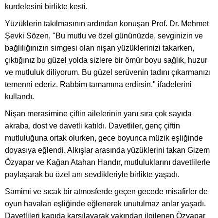
kurdelesini birlikte kesti.
Yüzüklerin takılmasının ardından konuşan Prof. Dr. Mehmet
Şevki Sözen, "Bu mutlu ve özel gününüzde, sevginizin ve
bağlılığınızın simgesi olan nişan yüzüklerinizi takarken,
çıktığınız bu güzel yolda sizlere bir ömür boyu sağlık, huzur
ve mutluluk diliyorum. Bu güzel serüvenin tadını çıkarmanızı
temenni ederiz. Rabbim tamamına erdirsin." ifadelerini
kullandı.
Nişan merasimine çiftin ailelerinin yanı sıra çok sayıda
akraba, dost ve davetli katıldı. Davetliler, genç çiftin
mutluluğuna ortak olurken, gece boyunca müzik eşliğinde
doyasıya eğlendi. Alkışlar arasında yüzüklerini takan Gizem
Özyapar ve Kağan Atahan Handır, mutluluklarını davetlilerle
paylaşarak bu özel anı sevdikleriyle birlikte yaşadı.
Samimi ve sıcak bir atmosferde geçen gecede misafirler de
oyun havaları eşliğinde eğlenerek unutulmaz anlar yaşadı.
Davetlileri kapıda karşılayarak yakından ilgilenen Özyapar