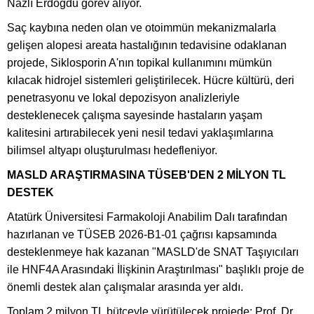
Nazlı Erdoğdu görev alıyor.
Saç kaybına neden olan ve otoimmün mekanizmalarla
gelişen alopesi areata hastalığının tedavisine odaklanan
projede, Siklosporin A'nın topikal kullanımını mümkün
kılacak hidrojel sistemleri geliştirilecek. Hücre kültürü, deri
penetrasyonu ve lokal depozisyon analizleriyle
desteklenecek çalışma sayesinde hastaların yaşam
kalitesini artırabilecek yeni nesil tedavi yaklaşımlarına
bilimsel altyapı oluşturulması hedefleniyor.
MASLD ARAŞTIRMASINA TÜSEB'DEN 2 MİLYON TL
DESTEK
Atatürk Üniversitesi Farmakoloji Anabilim Dalı tarafından
hazırlanan ve TÜSEB 2026-B1-01 çağrısı kapsamında
desteklenmeye hak kazanan "MASLD'de SNAT Taşıyıcıları
ile HNF4A Arasındaki İlişkinin Araştırılması" başlıklı proje de
önemli destek alan çalışmalar arasında yer aldı.
Toplam 2 milyon TL bütçeyle yürütülecek projede; Prof. Dr.