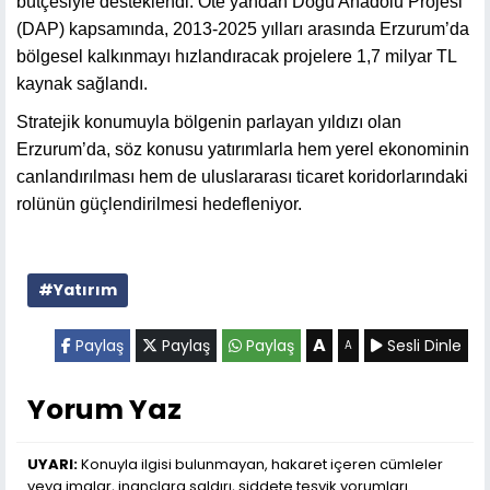
bütçesiyle desteklendi. Öte yandan Doğu Anadolu Projesi
(DAP) kapsamında, 2013-2025 yılları arasında Erzurum’da
bölgesel kalkınmayı hızlandıracak projelere 1,7 milyar TL
kaynak sağlandı.
Stratejik konumuyla bölgenin parlayan yıldızı olan
Erzurum’da, söz konusu yatırımlarla hem yerel ekonominin
canlandırılması hem de uluslararası ticaret koridorlarındaki
rolünün güçlendirilmesi hedefleniyor.
#Yatırım
A
Paylaş
Paylaş
Paylaş
Sesli Dinle
A
Yorum Yaz
UYARI:
Konuyla ilgisi bulunmayan, hakaret içeren cümleler
veya imalar, inançlara saldırı, şiddete teşvik yorumları