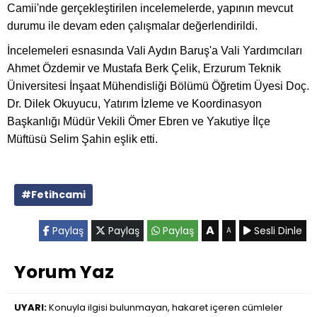
Camii'nde gerçekleştirilen incelemelerde, yapının mevcut
durumu ile devam eden çalışmalar değerlendirildi.
İncelemeleri esnasında Vali Aydın Baruş'a Vali Yardımcıları
Ahmet Özdemir ve Mustafa Berk Çelik, Erzurum Teknik
Üniversitesi İnşaat Mühendisliği Bölümü Öğretim Üyesi Doç.
Dr. Dilek Okuyucu, Yatırım İzleme ve Koordinasyon
Başkanlığı Müdür Vekili Ömer Ebren ve Yakutiye İlçe
Müftüsü Selim Şahin eşlik etti.
#Fetihcami
A
Paylaş
Paylaş
Paylaş
Sesli Dinle
A
Yorum Yaz
UYARI:
Konuyla ilgisi bulunmayan, hakaret içeren cümleler