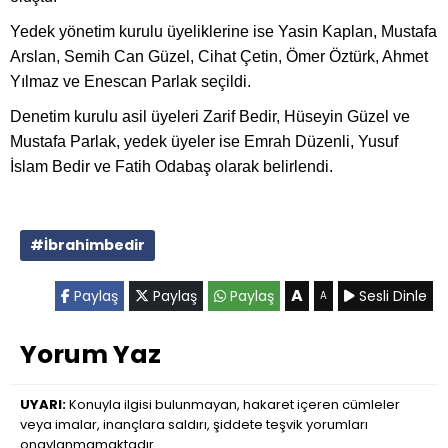
Yedek yönetim kurulu üyeliklerine ise Yasin Kaplan, Mustafa
Arslan, Semih Can Güzel, Cihat Çetin, Ömer Öztürk, Ahmet
Yılmaz ve Enescan Parlak seçildi.
Denetim kurulu asil üyeleri Zarif Bedir, Hüseyin Güzel ve
Mustafa Parlak, yedek üyeler ise Emrah Düzenli, Yusuf
İslam Bedir ve Fatih Odabaş olarak belirlendi.
#İbrahimbedir
A
Paylaş
Paylaş
Paylaş
Sesli Dinle
A
Yorum Yaz
UYARI:
Konuyla ilgisi bulunmayan, hakaret içeren cümleler
veya imalar, inançlara saldırı, şiddete teşvik yorumları
onaylanmamaktadır.