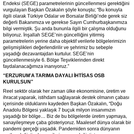
Endeksi (SEGE) parametrelerinin güncellenmesi gerektiğini
vurgulayan Başkan Özakalın şöyle konuştu; “Bu konuyla
ilgili olarak Türkiye Odalar ve Borsalar Birliği’nde gerek siz
değerli Bakanımıza ve gerekse Sayın Cumhurbaşkanımıza
bilgi vermiştik. Şu anda bununla ilgili bir çalışma olduğunu
biliyoruz. İnşallah SEGE’nin güncelliğini yitirmiş
parametrelerin yerine daha objektif verilerle bölgelerimizin
gelişmişlikleri değerlendirilir ve şehrimiz bu sebeple
yaşadığı dezavantajdan kurtulur. SEGE’nin
güncellenmesiyle 6. Bölge Teşviklerinden direkt
faydalanacağımıza inanıyoruz.”
“ERZURUM’A TARIMA DAYALI İHTİSAS OSB
KURULSUN”
Reel sektör olarak her zaman ülke ekonomisine, üretim ve
ihracat yaparak, istihdam sağlayarak destek olmanın çabası
içerisinde olduklarını kaydeden Başkan Özakalın, “Doğu
Anadolu Bölgesi yaklaşık 7 buçuk milyon insanımızın
yaşadığı bir bölge… Biz de bu bölgelerde üretim yapmaya,
sanayileşmeye çaba gösteriyoruz. Maalesef dünya olarak bir
pandemi gerçeği yaşadık. Pandemiden sonra dünyanın