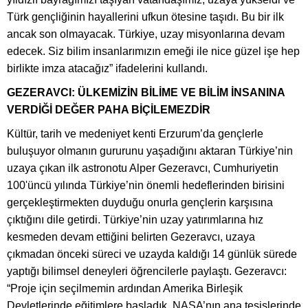
Türk gençliğinin hayallerini ufkun ötesine taşıdı. Bu bir ilk
ancak son olmayacak. Türkiye, uzay misyonlarına devam
edecek. Siz bilim insanlarımızın emeği ile nice güzel işe hep
birlikte imza atacağız” ifadelerini kullandı.
GEZERAVCI: ÜLKEMİZİN BİLİME VE BİLİM İNSANINA
VERDİĞİ DEĞER PAHA BİÇİLEMEZDİR
Kültür, tarih ve medeniyet kenti Erzurum’da gençlerle
buluşuyor olmanın gururunu yaşadığını aktaran Türkiye’nin
uzaya çıkan ilk astronotu Alper Gezeravcı, Cumhuriyetin
100'üncü yılında Türkiye’nin önemli hedeflerinden birisini
gerçekleştirmekten duyduğu onurla gençlerin karşısına
çıktığını dile getirdi. Türkiye’nin uzay yatırımlarına hız
kesmeden devam ettiğini belirten Gezeravcı, uzaya
çıkmadan önceki süreci ve uzayda kaldığı 14 günlük sürede
yaptığı bilimsel deneyleri öğrencilerle paylaştı. Gezeravcı:
“Proje için seçilmemin ardından Amerika Birleşik
Devletlerinde eğitimlere başladık. NASA’nın ana tesislerinde