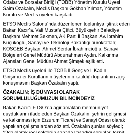
Odalar ve Borsalar Birliği (TOBB) Yönetim Kurulu Üyesi
Saim Özakalın, Meclis Başkanı Gökhan Yılmaz, Yönetim
Kurulu ve Meclis üyeleri karşıladı.
ETSO Meclis Salonu’nda düzenlenen toplantıya iştirak eden
Bakan Kacır’a, Vali Mustafa Çiftci, Büyükşehir Belediye
Başkanı Mehmet Sekmen, AK Parti İl Başkanı Av. İbrahim
Küçükoğlu, Sanayi ve Teknoloji Bakanlığı bürokratları;
KOSGEB Başkanı Ahmet Serdar İbrahimcioğlu, Sanayi
Bölgeleri Genel Müdürü Abdurrahman Aydın, Kalkınma
Ajansları Genel Müdürü Ahmet Şimşek eşlik etti.
ETSO Meclis üyeleri ile TOBB İl Genç ve İl Kadın
Girişimciler Kurullarının üyelerinin katıldığı toplantının açış
konuşmasını Başkan Özakalın yaptı.
ÖZAKALIN; İŞ DÜNYASI OLARAK
SORUMLULUĞUMUZUN BİLİNCİNDEYİZ
Bakan Kacır’ı ETSO’da ağırlamaktan memnuniyet
duyduklarını ifade eden Başkan Özakalın, şehrin gelişmesi
ve kalkınması için Erzurum Ticaret ve Sanayi Odası olarak
yaptıkları çalışmalardan söz etti. Özakalın şunları söyledi;
“Oda olarak reel sektörün sahada yaşadığı sorunları tespit