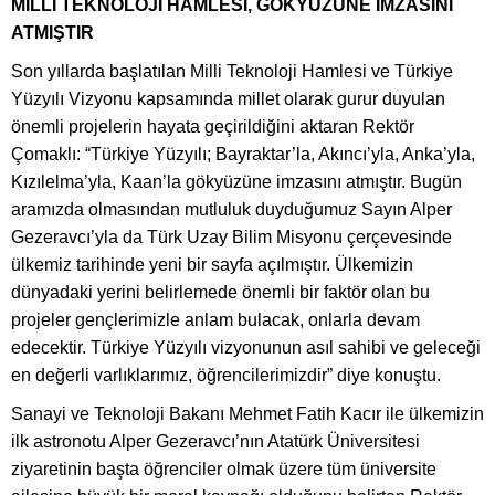
MİLLİ TEKNOLOJİ HAMLESİ, GÖKYÜZÜNE İMZASINI
ATMIŞTIR
Son yıllarda başlatılan Milli Teknoloji Hamlesi ve Türkiye
Yüzyılı Vizyonu kapsamında millet olarak gurur duyulan
önemli projelerin hayata geçirildiğini aktaran Rektör
Çomaklı: “Türkiye Yüzyılı; Bayraktar’la, Akıncı’yla, Anka’yla,
Kızılelma’yla, Kaan’la gökyüzüne imzasını atmıştır. Bugün
aramızda olmasından mutluluk duyduğumuz Sayın Alper
Gezeravcı’yla da Türk Uzay Bilim Misyonu çerçevesinde
ülkemiz tarihinde yeni bir sayfa açılmıştır. Ülkemizin
dünyadaki yerini belirlemede önemli bir faktör olan bu
projeler gençlerimizle anlam bulacak, onlarla devam
edecektir. Türkiye Yüzyılı vizyonunun asıl sahibi ve geleceği
en değerli varlıklarımız, öğrencilerimizdir” diye konuştu.
Sanayi ve Teknoloji Bakanı Mehmet Fatih Kacır ile ülkemizin
ilk astronotu Alper Gezeravcı’nın Atatürk Üniversitesi
ziyaretinin başta öğrenciler olmak üzere tüm üniversite