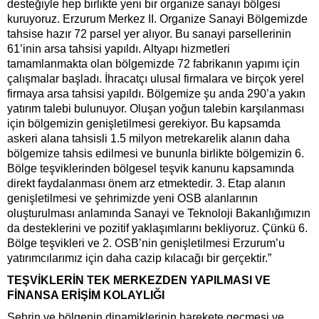
desteğiyle hep birlikte yeni bir organize sanayi bölgesi
kuruyoruz. Erzurum Merkez II. Organize Sanayi Bölgemizde
tahsise hazır 72 parsel yer alıyor. Bu sanayi parsellerinin
61’inin arsa tahsisi yapıldı. Altyapı hizmetleri
tamamlanmakta olan bölgemizde 72 fabrikanın yapımı için
çalışmalar başladı. İhracatçı ulusal firmalara ve birçok yerel
firmaya arsa tahsisi yapıldı. Bölgemize şu anda 290’a yakın
yatırım talebi bulunuyor. Oluşan yoğun talebin karşılanması
için bölgemizin genişletilmesi gerekiyor. Bu kapsamda
askeri alana tahsisli 1.5 milyon metrekarelik alanın daha
bölgemize tahsis edilmesi ve bununla birlikte bölgemizin 6.
Bölge teşviklerinden bölgesel teşvik kanunu kapsamında
direkt faydalanması önem arz etmektedir. 3. Etap alanın
genişletilmesi ve şehrimizde yeni OSB alanlarının
oluşturulması anlamında Sanayi ve Teknoloji Bakanlığımızın
da desteklerini ve pozitif yaklaşımlarını bekliyoruz. Çünkü 6.
Bölge teşvikleri ve 2. OSB’nin genişletilmesi Erzurum’u
yatırımcılarımız için daha cazip kılacağı bir gerçektir.”
TEŞVİKLERİN TEK MERKEZDEN YAPILMASI VE
FİNANSA ERİŞİM KOLAYLIĞI
Şehrin ve bölgenin dinamiklerinin harekete geçmesi ve