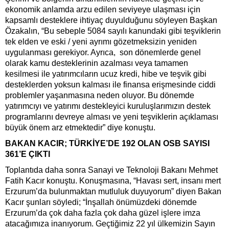
ekonomik anlamda arzu edilen seviyeye ulaşması için
kapsamlı desteklere ihtiyaç duyulduğunu söyleyen Başkan
Özakalın, “Bu sebeple 5084 sayılı kanundaki gibi teşviklerin
tek elden ve eski / yeni ayrımı gözetmeksizin yeniden
uygulanması gerekiyor. Ayrıca, son dönemlerde genel
olarak kamu desteklerinin azalması veya tamamen
kesilmesi ile yatırımcıların ucuz kredi, hibe ve teşvik gibi
desteklerden yoksun kalması ile finansa erişmesinde ciddi
problemler yaşanmasına neden oluyor. Bu dönemde
yatırımcıyı ve yatırımı destekleyici kuruluşlarımızın destek
programlarını devreye alması ve yeni teşviklerin açıklaması
büyük önem arz etmektedir” diye konuştu.
BAKAN KACIR; TÜRKİYE’DE 192 OLAN OSB SAYISI
361’E ÇIKTI
Toplantıda daha sonra Sanayi ve Teknoloji Bakanı Mehmet
Fatih Kacır konuştu. Konuşmasına, “Havası sert, insanı mert
Erzurum’da bulunmaktan mutluluk duyuyorum” diyen Bakan
Kacır şunları söyledi; “İnşallah önümüzdeki dönemde
Erzurum’da çok daha fazla çok daha güzel işlere imza
atacağımıza inanıyorum. Geçtiğimiz 22 yıl ülkemizin Sayın