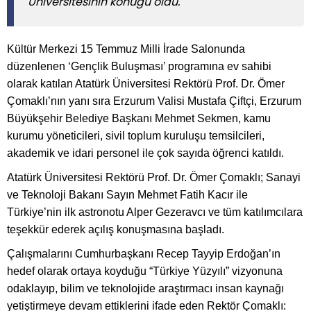
Üniversitesinin konuğu oldu.
Kültür Merkezi 15 Temmuz Milli İrade Salonunda
düzenlenen ‘Gençlik Buluşması’ programına ev sahibi
olarak katılan Atatürk Üniversitesi Rektörü Prof. Dr. Ömer
Çomaklı’nın yanı sıra Erzurum Valisi Mustafa Çiftçi, Erzurum
Büyükşehir Belediye Başkanı Mehmet Sekmen, kamu
kurumu yöneticileri, sivil toplum kuruluşu temsilcileri,
akademik ve idari personel ile çok sayıda öğrenci katıldı.
Atatürk Üniversitesi Rektörü Prof. Dr. Ömer Çomaklı; Sanayi
ve Teknoloji Bakanı Sayın Mehmet Fatih Kacır ile
Türkiye’nin ilk astronotu Alper Gezeravcı ve tüm katılımcılara
teşekkür ederek açılış konuşmasına başladı.
Çalışmalarını Cumhurbaşkanı Recep Tayyip Erdoğan’ın
hedef olarak ortaya koyduğu “Türkiye Yüzyılı” vizyonuna
odaklayıp, bilim ve teknolojide araştırmacı insan kaynağı
yetiştirmeye devam ettiklerini ifade eden Rektör Çomaklı: