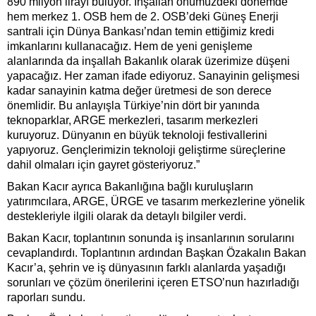
890 milyon lirayı buluyor. İnşallah önümüzdeki dönemde
hem merkez 1. OSB hem de 2. OSB’deki Güneş Enerji
santrali için Dünya Bankası’ndan temin ettiğimiz kredi
imkanlarını kullanacağız. Hem de yeni genişleme
alanlarında da inşallah Bakanlık olarak üzerimize düşeni
yapacağız. Her zaman ifade ediyoruz. Sanayinin gelişmesi
kadar sanayinin katma değer üretmesi de son derece
önemlidir. Bu anlayışla Türkiye’nin dört bir yanında
teknoparklar, ARGE merkezleri, tasarım merkezleri
kuruyoruz. Dünyanın en büyük teknoloji festivallerini
yapıyoruz. Gençlerimizin teknoloji geliştirme süreçlerine
dahil olmaları için gayret gösteriyoruz.”
Bakan Kacır ayrıca Bakanlığına bağlı kuruluşların
yatırımcılara, ARGE, ÜRGE ve tasarım merkezlerine yönelik
destekleriyle ilgili olarak da detaylı bilgiler verdi.
Bakan Kacır, toplantının sonunda iş insanlarının sorularını
cevaplandırdı. Toplantının ardından Başkan Özakalın Bakan
Kacır’a, şehrin ve iş dünyasının farklı alanlarda yaşadığı
sorunları ve çözüm önerilerini içeren ETSO’nun hazırladığı
raporları sundu.