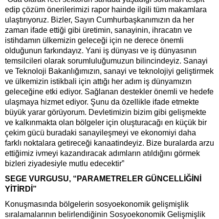
edip çözüm önerilerimizi rapor hainde ilgili tüm makamlara
ulaştırıyoruz. Bizler, Sayın Cumhurbaşkanımızın da her
zaman ifade ettiği gibi üretimin, sanayinin, ihracatın ve
istihdamın ülkemizin geleceği için ne derece önemli
olduğunun farkındayız. Yani iş dünyası ve iş dünyasının
temsilcileri olarak sorumluluğumuzun bilincindeyiz. Sanayi
ve Teknoloji Bakanlığımızın, sanayi ve teknolojiyi geliştirmek
ve ülkemizin istikbali için attığı her adım iş dünyamızın
geleceğine etki ediyor. Sağlanan destekler önemli ve hedefe
ulaşmaya hizmet ediyor. Şunu da özellikle ifade etmekte
büyük yarar görüyorum. Devletimizin bizim gibi gelişmekte
ve kalkınmakta olan bölgeler için oluşturacağı en küçük bir
çekim gücü buradaki sanayileşmeyi ve ekonomiyi daha
farklı noktalara getireceği kanaatindeyiz. Bize buralarda arzu
ettiğimiz ivmeyi kazandıracak adımların atıldığını görmek
bizleri ziyadesiyle mutlu edecektir”
SEGE VURGUSU, “PARAMETRELER GÜNCELLİĞİNİ
YİTİRDİ”
Konuşmasında bölgelerin sosyoekonomik gelişmişlik
sıralamalarının belirlendiğinin Sosyoekonomik Gelişmişlik