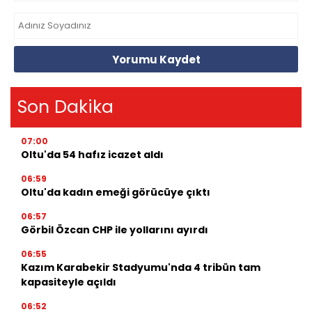
Yorumu Kaydet
Son Dakika
07:00
Oltu'da 54 hafız icazet aldı
06:59
Oltu'da kadın emeği görücüye çıktı
06:57
Görbil Özcan CHP ile yollarını ayırdı
06:55
Kazım Karabekir Stadyumu'nda 4 tribün tam
kapasiteyle açıldı
06:52