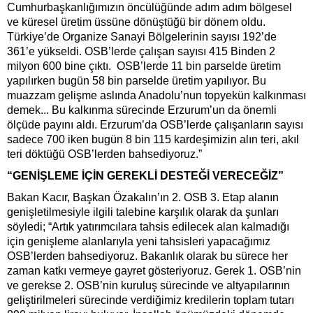
Cumhurbaşkanlığımızın öncülüğünde adım adım bölgesel
ve küresel üretim üssüne dönüştüğü bir dönem oldu.
Türkiye’de Organize Sanayi Bölgelerinin sayısı 192’de
361’e yükseldi. OSB’lerde çalışan sayısı 415 Binden 2
milyon 600 bine çıktı. OSB’lerde 11 bin parselde üretim
yapılırken bugün 58 bin parselde üretim yapılıyor. Bu
muazzam gelişme aslında Anadolu’nun topyekün kalkınması
demek... Bu kalkınma sürecinde Erzurum’un da önemli
ölçüde payını aldı. Erzurum’da OSB’lerde çalışanların sayısı
sadece 700 iken bugün 8 bin 115 kardeşimizin alın teri, akıl
teri döktüğü OSB’lerden bahsediyoruz.”
“GENİŞLEME İÇİN GEREKLİ DESTEĞİ VERECEĞİZ”
Bakan Kacır, Başkan Özakalın’ın 2. OSB 3. Etap alanın
genişletilmesiyle ilgili talebine karşılık olarak da şunları
söyledi; “Artık yatırımcılara tahsis edilecek alan kalmadığı
için genişleme alanlarıyla yeni tahsisleri yapacağımız
OSB’lerden bahsediyoruz. Bakanlık olarak bu sürece her
zaman katkı vermeye gayret gösteriyoruz. Gerek 1. OSB’nin
ve gerekse 2. OSB’nin kuruluş sürecinde ve altyapılarının
geliştirilmeleri sürecinde verdiğimiz kredilerin toplam tutarı