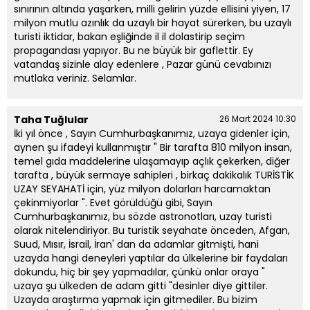
sınırının altında yaşarken, milli gelirin yüzde ellisini yiyen, 17
milyon mutlu azınlık da uzaylı bir hayat sürerken, bu uzaylı
turisti iktidar, bakan eşliğinde il il dolastirip seçim
propagandası yapıyor. Bu ne büyük bir gaflettir. Ey
vatandaş sizinle alay edenlere , Pazar günü cevabınızı
mutlaka veriniz. Selamlar.
Taha Tuğlular
26 Mart 2024 10:30
İki yıl önce , Sayın Cumhurbaşkanımız, uzaya gidenler için,
aynen şu ifadeyi kullanmıştır " Bir tarafta 810 milyon insan,
temel gıda maddelerine ulaşamayıp açlık çekerken, diğer
tarafta , büyük sermaye sahipleri , birkaç dakikalık TURİSTİK
UZAY SEYAHATİ için, yüz milyon dolarları harcamaktan
çekinmiyorlar ". Evet görüldüğü gibi, Sayın
Cumhurbaşkanımız, bu sözde astronotları, uzay turisti
olarak nitelendiriyor. Bu turistik seyahate önceden, Afgan,
Suud, Mısır, İsrail, İran' dan da adamlar gitmişti, hani
uzayda hangi deneyleri yaptılar da ülkelerine bir faydaları
dokundu, hiç bir şey yapmadılar, çünkü onlar oraya "
uzaya şu ülkeden de adam gitti "desinler diye gittiler.
Uzayda araştırma yapmak için gitmediler. Bu bizim