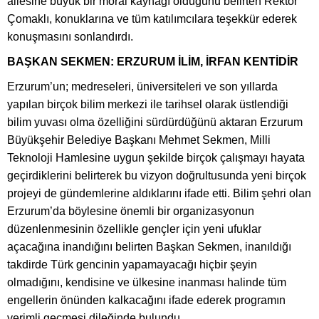
ailesine büyük bir moral kaynağı olduğunu belirten Rektör
Çomaklı, konuklarına ve tüm katılımcılara teşekkür ederek
konuşmasını sonlandırdı.
BAŞKAN SEKMEN: ERZURUM İLİM, İRFAN KENTİDİR
Erzurum’un; medreseleri, üniversiteleri ve son yıllarda
yapılan birçok bilim merkezi ile tarihsel olarak üstlendiği
bilim yuvası olma özelliğini sürdürdüğünü aktaran Erzurum
Büyükşehir Belediye Başkanı Mehmet Sekmen, Milli
Teknoloji Hamlesine uygun şekilde birçok çalışmayı hayata
geçirdiklerini belirterek bu vizyon doğrultusunda yeni birçok
projeyi de gündemlerine aldıklarını ifade etti. Bilim şehri olan
Erzurum’da böylesine önemli bir organizasyonun
düzenlenmesinin özellikle gençler için yeni ufuklar
açacağına inandığını belirten Başkan Sekmen, inanıldığı
takdirde Türk gencinin yapamayacağı hiçbir şeyin
olmadığını, kendisine ve ülkesine inanması halinde tüm
engellerin önünden kalkacağını ifade ederek programın
verimli geçmesi dileğinde bulundu.