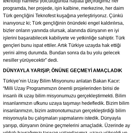
teknoloji hamlesi yolculuğunda hayata geçirdiğimiz her
programda, her projede, işin kalbine, merkezine, her daim
Türk gençliğini Teknofest kuşağına yerleştiriyoruz. Çünkü
inanıyoruz ki; Türk gençliğinin önündeki engel kaldırılırsa,
bizler onların yanında olursak, alanında dünyanın en iyi
işlerini başarabilecek kabiliyete ve yetkinliğe sahiptir. Türk
gençleri bunu ispat ettiler. Artık Türkiye uzayda hak ettiği
yerini almış durumda. Bundan sonra da bu yolu gelecek
nesiller yürüyecektir” dedi.
DÜNYAYLA YARIŞIP, ÖNÜNE GEÇMEYİ AMAÇLADIK
Türkiye’nin Uzay Bilim Misyonunu anlatan Bakan Kacır:
“Milli Uzay Programımızın önemli projelerinden birisi de
insanlı ilk uzay bilim misyonumuzu gerçekleştirmekti. Bilim
insanlarımızın ufkunu uzaya taşımayı hedefledik. Bizim bilim
insanlarımızın, bizim astronotumuzun gerçekleştirdiği bilim
misyonuyla bu çalışmaları yapmalarını istedik. Dünyayla
yarışıp, dünyanın önüne geçmelerini amaçladık. Üzerinde ay
yıldızlı bayrağımızı taşıyan vatandaşımız, uzaya yükseldi ve