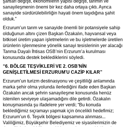
şartları değişti, ekonomilerin yapısı değişti, tarımın ve
sanayileşmenin önemi bir kez daha ortaya çıktı. Ayrıca
sanayide sürdürülebilirliğin hayati önem taşıdığına şahit
olduk.”
Erzurum’un tarım ve sanayide önemli bir potansiyele sahip
olduğunun altını çizen Başkan Özakalın, hayvansal veya
bitkisel üretim yapan işletmelerin ve bu işletmelerde üretilen
ürünlerin işlenmesine yönelik sanayi tesislerinin yer alacağı
Tarıma Dayalı İhtisas OSB’nin Erzurum’a kurulması
konusunda destek beklediklerini söyledi.
“6. BÖLGE TEŞVİKLERİ VE 2. OSB’NİN
GENİŞLETİLMESİ ERZURUM’U CAZİP KILAR”
Erzurum’un turizm destinasyonu ve çeşitliliği anlamında
marka şehir olma yolunda ilerlediğini ifade eden Başkan
Özakalın ancak şehrin sanayileşme konusunda henüz
istenilen seviyeye ulaşamadığını dile getirdi. Özakalın
konuşmasında şu ifadelere yer verdi; “Bu konuda
beklediğimiz sıçramayı yapmak için öncelikli hedefimiz;
Erzurum’un 6. Teşvik bölgesi kapsamına alınması...
Valiliğimiz, Büyükşehir Belediyemiz ve siyasilerimizin de