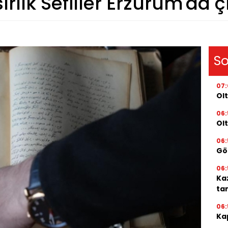
ırlık Sefiller Erzurum'da çı
So
07
Olt
06:
Ol
06:
Gör
06:
Ka
ta
06:
Kap