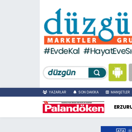
YAZARLAR
SON DAKİKA
MANŞETLER
ERZUR