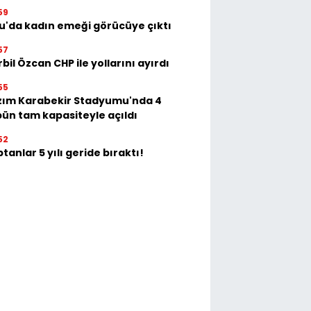
59
u'da kadın emeği görücüye çıktı
57
bil Özcan CHP ile yollarını ayırdı
55
zım Karabekir Stadyumu'nda 4
bün tam kapasiteyle açıldı
52
tanlar 5 yılı geride bıraktı!