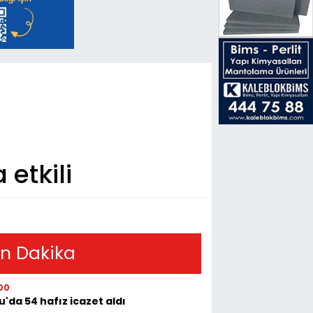
etkili
n Dakika
00
u'da 54 hafız icazet aldı