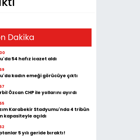
ktı
n Dakika
:00
u'da 54 hafız icazet aldı
59
tu'da kadın emeği görücüye çıktı
57
bil Özcan CHP ile yollarını ayırdı
55
zım Karabekir Stadyumu'nda 4 tribün
m kapasiteyle açıldı
52
tanlar 5 yılı geride bıraktı!