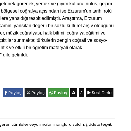
gelenek-görenek, yemek ve giyim kültürü, nüfus, geçim
 bölgesel coğrafya açısından ise Erzurum'un tarihi rolü
ülere yansıdığı tespit edilmiştir. Araştırma, Erzurum
şamını yansıtan değerli bir sözlü kültürel arşiv olduğunu
ler, müzik coğrafyası, halk bilimi, coğrafya eğitimi ve
i çıktılar sunmakta; türkülerin zengin coğrafi ve sosyo-
ntik ve etkili bir öğretim materyali olarak
dile getirildi.
A
Paylaş
Paylaş
Paylaş
Sesli Dinle
A
eren cümleler veya imalar, inançlara saldırı, şiddete teşvik