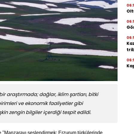
06:
Olt
06:
Gör
06:
Ka
tri
06:
Kap
ir araştırmada; dağlar, iklim şartları, bitki
irimleri ve ekonomik faaliyetler gibi
kin zengin bilgiler içerdiği tespit edildi.
 "Manzarayı seslendirmek: Erzurum türkülerinde