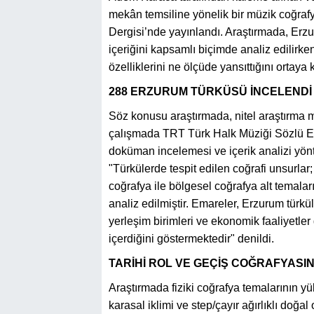
mekân temsiline yönelik bir müzik coğrafya
Dergisi’nde yayınlandı. Araştırmada, Erzu
içeriğini kapsamlı biçimde analiz edilirke
özelliklerini ne ölçüde yansıttığını ortaya
288 ERZURUM TÜRKÜSÜ İNCELENDİ
Söz konusu araştırmada, nitel araştırma 
çalışmada TRT Türk Halk Müziği Sözlü Ese
doküman incelemesi ve içerik analizi yönt
"Türkülerde tespit edilen coğrafi unsurlar
coğrafya ile bölgesel coğrafya alt temaları
analiz edilmiştir. Emareler, Erzurum türküle
yerleşim birimleri ve ekonomik faaliyetler g
içerdiğini göstermektedir" denildi.
TARİHİ ROL VE GEÇİŞ COĞRAFYASINA
Araştırmada fiziki coğrafya temalarının yü
karasal iklimi ve step/çayır ağırlıklı doğal 