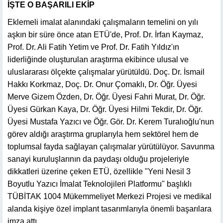
İŞTE O BAŞARILI EKİP
Eklemeli imalat alanındaki çalışmaların temelini on yılı
aşkın bir süre önce atan ETÜ'de, Prof. Dr. İrfan Kaymaz,
Prof. Dr. Ali Fatih Yetim ve Prof. Dr. Fatih Yıldız'ın
liderliğinde oluşturulan araştırma ekibince ulusal ve
uluslararası ölçekte çalışmalar yürütüldü. Doç. Dr. İsmail
Hakkı Korkmaz, Doç. Dr. Onur Çomaklı, Dr. Öğr. Üyesi
Merve Gizem Özden, Dr. Öğr. Üyesi Fahri Murat, Dr. Öğr.
Üyesi Gürkan Kaya, Dr. Öğr. Üyesi Hilmi Tekdir, Dr. Öğr.
Üyesi Mustafa Yazıcı ve Öğr. Gör. Dr. Kerem Turalıoğlu'nun
görev aldığı araştırma gruplarıyla hem sektörel hem de
toplumsal fayda sağlayan çalışmalar yürütülüyor. Savunma
sanayi kuruluşlarının da paydaşı olduğu projeleriyle
dikkatleri üzerine çeken ETÜ, özellikle "Yeni Nesil 3
Boyutlu Yazıcı İmalat Teknolojileri Platformu" başlıklı
TÜBİTAK 1004 Mükemmeliyet Merkezi Projesi ve medikal
alanda kişiye özel implant tasarımlarıyla önemli başarılara
imza attı.