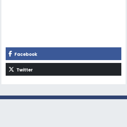
Facebook
Twitter
ERZURUM
GÜNDEM
EKONOMİ
SİYASET
KÜLTÜR - SANAT
ASAYİŞ