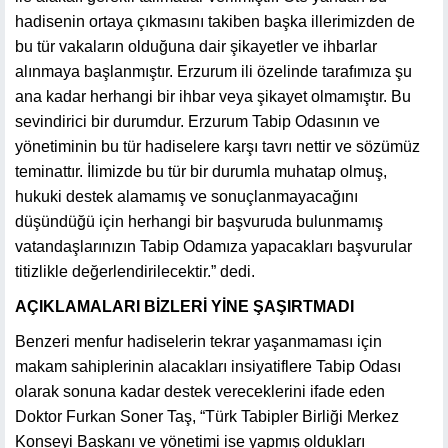
hadisenin ortaya çıkmasını takiben başka illerimizden de
bu tür vakaların olduğuna dair şikayetler ve ihbarlar
alınmaya başlanmıştır. Erzurum ili özelinde tarafımıza şu
ana kadar herhangi bir ihbar veya şikayet olmamıştır. Bu
sevindirici bir durumdur. Erzurum Tabip Odasının ve
yönetiminin bu tür hadiselere karşı tavrı nettir ve sözümüz
teminattır. İlimizde bu tür bir durumla muhatap olmuş,
hukuki destek alamamış ve sonuçlanmayacağını
düşündüğü için herhangi bir başvuruda bulunmamış
vatandaşlarınızın Tabip Odamıza yapacakları başvurular
titizlikle değerlendirilecektir.” dedi.
AÇIKLAMALARI BİZLERİ YİNE ŞAŞIRTMADI
Benzeri menfur hadiselerin tekrar yaşanmaması için
makam sahiplerinin alacakları insiyatiflere Tabip Odası
olarak sonuna kadar destek vereceklerini ifade eden
Doktor Furkan Soner Taş, “Türk Tabipler Birliği Merkez
Konseyi Başkanı ve yönetimi ise yapmış oldukları