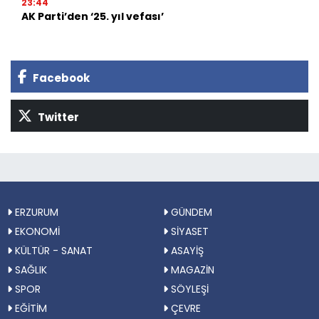
23:44
AK Parti’den ‘25. yıl vefası’
Facebook
Twitter
ERZURUM
GÜNDEM
EKONOMİ
SİYASET
KÜLTÜR - SANAT
ASAYİŞ
SAĞLIK
MAGAZİN
SPOR
SÖYLEŞİ
EĞİTİM
ÇEVRE