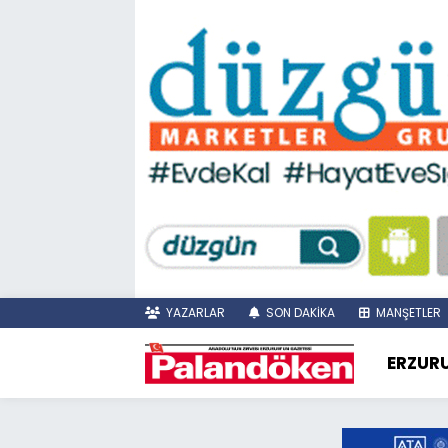
YAZARLAR
SON DAKİKA
MANŞETLER
ERZUR