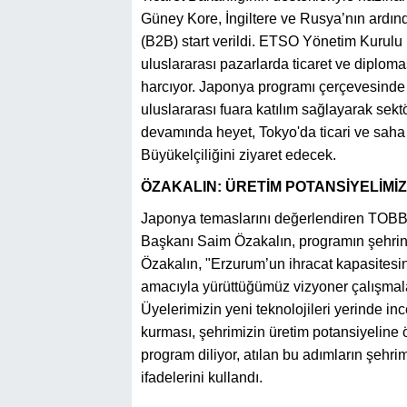
Güney Kore, İngiltere ve Rusya’nın ardınd
(B2B) start verildi. ETSO Yönetim Kurulu
uluslararası pazarlarda ticaret ve diplom
harcıyor. Japonya programı çerçevesinde
uluslararası fuara katılım sağlayarak sekt
devamında heyet, Tokyo'da ticari ve saha
Büyükelçiliğini ziyaret edecek.
ÖZAKALIN: ÜRETİM POTANSİYELİMİ
Japonya temaslarını değerlendiren TOB
Başkanı Saim Özakalın, programın şehrin
Özakalın, "Erzurum’un ihracat kapasitesin
amacıyla yürüttüğümüz vizyoner çalışmal
Üyelerimizin yeni teknolojileri yerinde in
kurması, şehrimizin üretim potansiyeline ö
program diliyor, atılan bu adımların şehr
ifadelerini kullandı.