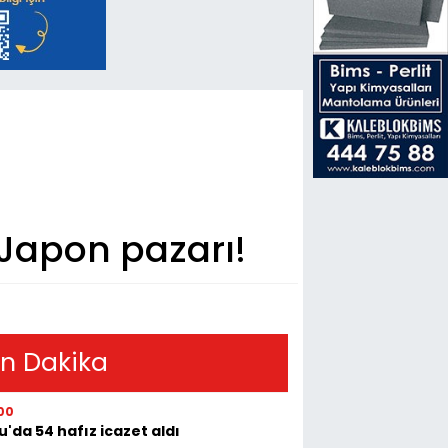
 Japon pazarı!
n Dakika
00
u'da 54 hafız icazet aldı