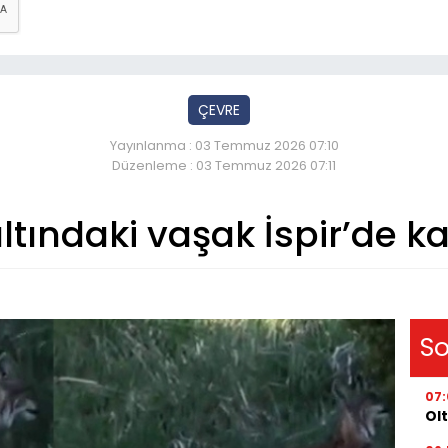
ÇEVRE
Yayınlanma : 03 Temmuz 2026 07:10
Düzenleme : 03 Temmuz 2026 07:11
tındaki vaşak İspir’de ka
So
07
Olt