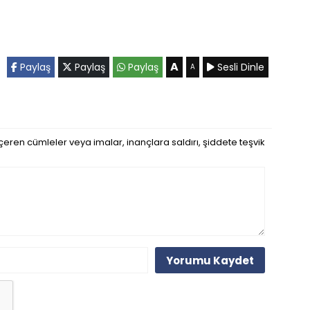
A
Paylaş
Paylaş
Paylaş
Sesli Dinle
A
eren cümleler veya imalar, inançlara saldırı, şiddete teşvik
Yorumu Kaydet