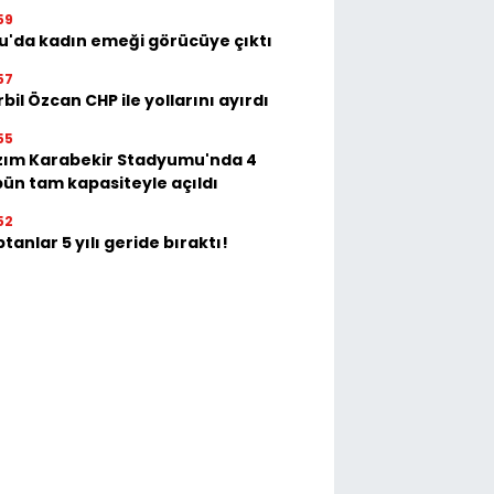
59
u'da kadın emeği görücüye çıktı
57
bil Özcan CHP ile yollarını ayırdı
55
zım Karabekir Stadyumu'nda 4
bün tam kapasiteyle açıldı
52
tanlar 5 yılı geride bıraktı!