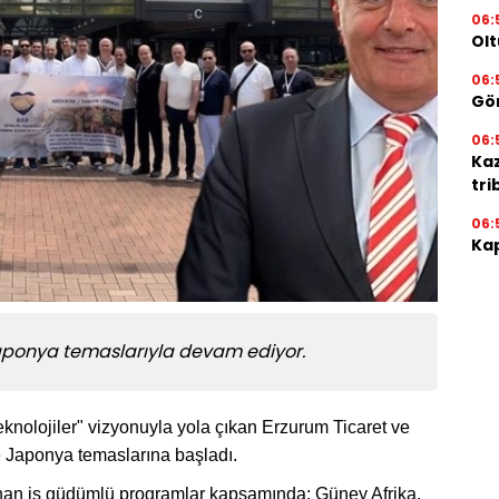
06:
Olt
06:
Gör
06:
Ka
tri
06:
Kap
Japonya temaslarıyla devam ediyor.
eknolojiler" vizyonuyla yola çıkan Erzurum Ticaret ve
e Japonya temaslarına başladı.
lanan iş güdümlü programlar kapsamında; Güney Afrika,