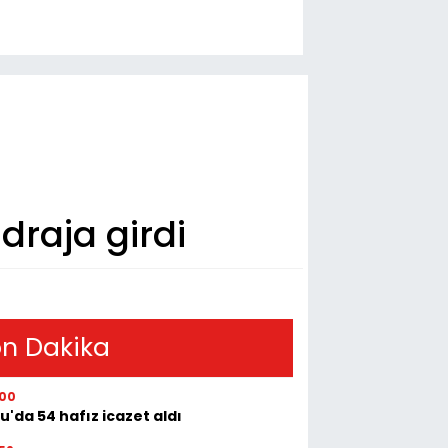
draja girdi
n Dakika
:00
u'da 54 hafız icazet aldı