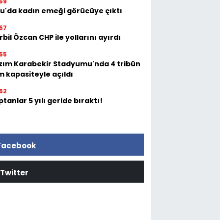
59
tu'da kadın emeği görücüye çıktı
57
bil Özcan CHP ile yollarını ayırdı
55
zım Karabekir Stadyumu'nda 4 tribün
m kapasiteyle açıldı
52
tanlar 5 yılı geride bıraktı!
Facebook
Twitter