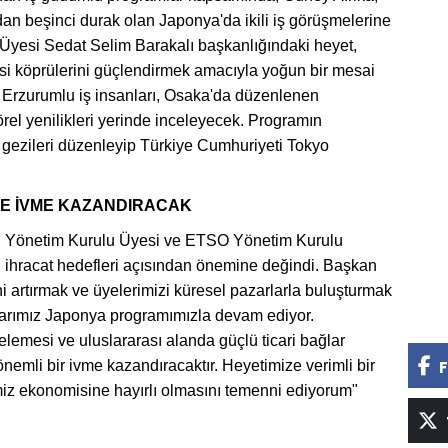
an beşinci durak olan Japonya'da ikili iş görüşmelerine
 Üyesi Sedat Selim Barakalı başkanlığındaki heyet,
asi köprülerini güçlendirmek amacıyla yoğun bir mesai
 Erzurumlu iş insanları, Osaka'da düzenlenen
örel yenilikleri yerinde inceleyecek. Programın
 gezileri düzenleyip Türkiye Cumhuriyeti Tokyo
ZE İVME KAZANDIRACAK
B Yönetim Kurulu Üyesi ve ETSO Yönetim Kurulu
 ihracat hedefleri açısından önemine değindi. Başkan
i artırmak ve üyelerimizi küresel pazarlarla buluşturmak
arımız Japonya programımızla devam ediyor.
celemesi ve uluslararası alanda güçlü ticari bağlar
nemli bir ivme kazandıracaktır. Heyetimize verimli bir
F
imiz ekonomisine hayırlı olmasını temenni ediyorum"