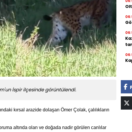
06:
Ol
06:
Gör
06:
Ka
ta
06:
Kap
um'un İspir ilçesinde görüntülendi.
ındaki kırsal arazide dolaşan Ömer Çolak, çalılıkların
ruma altında olan ve doğada nadir görülen canlılar