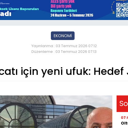
EKONOMİ
Yayınlanma : 03 Temmuz 2026 07:12
Düzenleme : 03 Temmuz 2026 07:13
atı için yeni ufuk: Hedef
So
07:
Olt