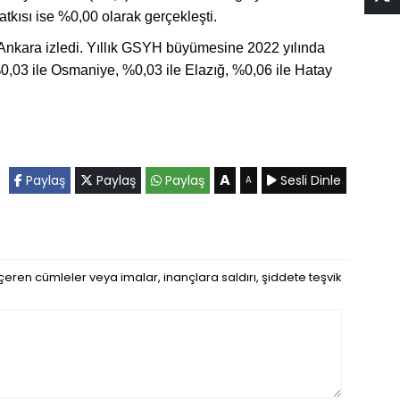
ısı ise %0,00 olarak gerçekleşti.
 Ankara izledi. Yıllık GSYH büyümesine 2022 yılında
 %0,03 ile Osmaniye, %0,03 ile Elazığ, %0,06 ile Hatay
A
Paylaş
Paylaş
Paylaş
Sesli Dinle
A
eren cümleler veya imalar, inançlara saldırı, şiddete teşvik