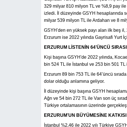
329 milyar 810 milyon TL ve %8,9 pay ile
izledi. İl düzeyinde GSYH hesaplarında so
milyar 539 milyon TL ile Ardahan ve 8 mily
GSYH'den en yüksek payı alan ilk beş il,
Erzurum ise 2022 yılında Gayrisafi Yurt İ
ERZURUM LİSTENİN 64’ÜNCÜ SIRAS
Kişi başına GSYH'de 2022 yılında, Kocaeli 
bin 524 TL ile İstanbul ve 253 bin 501 TL i
Erzurum 89 bin 753 TL ile 64’üncü sırada y
dolar olduğu anlamına geliyor.
İl düzeyinde kişi başına GSYH hesaplamala
Ağrı ve 54 bin 272 TL ile Van son üç sırad
Türkiye ortalamasının üzerinde gerçekleşt
ERZURUM’UN BÜYÜMESİNE KATKISI
İstanbul %2,46 ile 2022 yılı Türkiye GSYH