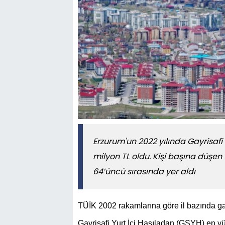
Erzurum'un 2022 yılında Gayrisafi 
milyon TL oldu. Kişi başına düşen 5
64’üncü sırasında yer aldı
TÜİK 2002 rakamlarına göre il bazında gayr
Gayrisafi Yurt İçi Hasıladan (GSYH) en yük