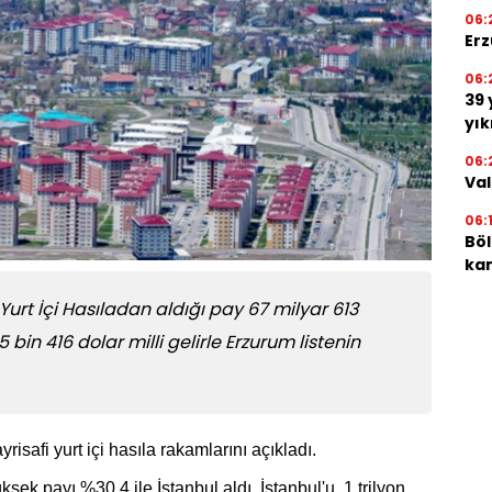
06:
Erz
06:
39 
yık
06:
Val
06:
Böl
kam
Yurt İçi Hasıladan aldığı pay 67 milyar 613
 bin 416 dolar milli gelirle Erzurum listenin
isafi yurt içi hasıla rakamlarını açıkladı.
sek payı %30,4 ile İstanbul aldı. İstanbul'u, 1 trilyon