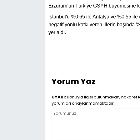
Erzurum’un Türkiye GSYH büyümesine katk
İstanbul'u %0,65 ile Antalya ve %0,55 ile
negatif yönlü katkı veren illerin başında
yer aldı.
Yorum Yaz
UYARI:
Konuyla ilgisi bulunmayan, hakaret iç
yorumları onaylanmamaktadır.