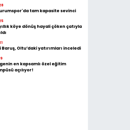
28
urumspor'da tam kapasite sevinci
25
yıllık köye dönüş hayali çöken çatıyla
ıldı
21
i Baruş, Oltu’daki yatırımları inceledi
19
genin en kapsamlı özel eğitim
püsü açılıyor!