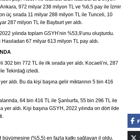
 Ankara, 972 milyar 238 milyon TL ve %6,5 pay ile İzmir
n üç sırada 11 milyar 288 milyon TL ile Tunceli, 10
ar 287 milyon TL ile Bayburt yer aldı.
 2022 yılında toplam GSYH'nin %53,9'unu oluşturdu.
çi Hasıladan 67 milyar 613 milyon TL pay aldı.
INDA
302 bin 772 TL ile ilk sırada yer aldı. Kocaeli'ni, 287
le Tekirdağ izledi.
er aldı. Bu da kişi başına gelir miktarının 5 bin 416
rında, 64 bin 416 TL ile Şanlıurfa, 55 bin 296 TL ile
a yer aldı. Kişi başına GSYH, 2022 yılında on dört ilde
i.
F
 büyümesine (%5,5) en fazla katkı sağlayan il oldu.