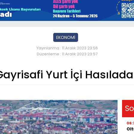
EKONOMİ
Yayınlanma : 11 Aralık 2023 23:56
Düzenleme : 11 Aralık 2023 23:57
yrisafi Yurt İçi Hasılada
So
06:
Olt