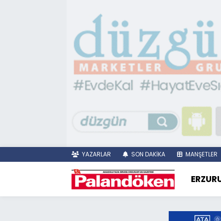
YAZARLAR
SON DAKİKA
MANŞETLER
ERZUR