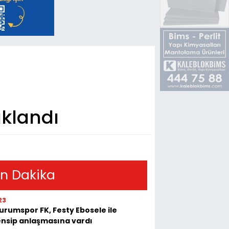
ıklandı
n Dakika
23
urumspor FK, Festy Ebosele ile
nsip anlaşmasına vardı