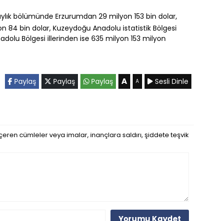
 aylık bölümünde Erzurumdan 29 milyon 153 bin dolar,
yon 84 bin dolar, Kuzeydoğu Anadolu istatistik Bölgesi
nadolu Bölgesi illerinden ise 635 milyon 153 milyon
A
Paylaş
Paylaş
Paylaş
Sesli Dinle
A
eren cümleler veya imalar, inançlara saldırı, şiddete teşvik
Yorumu Kaydet