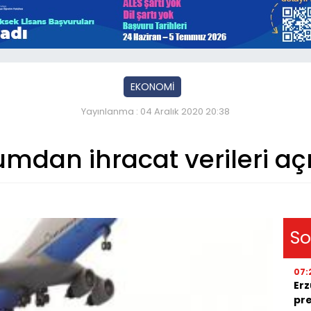
EKONOMİ
Yayınlanma : 04 Aralık 2020 20:38
umdan ihracat verileri aç
So
07:
Erz
pre