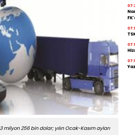
07:
Na
FK
07:
TSK
07:
Hiz
07:
Yaz
3 milyon 256 bin dolar; yılın Ocak-Kasım ayları