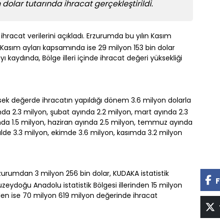
dolar tutarında ihracat gerçekleştirildi.
ihracat verilerini açıkladı. Erzurumda bu yılın Kasım
- Kasım ayları kapsamında ise 29 milyon 153 bin dolar
ayı kaydında, Bölge illeri içinde ihracat değeri yüksekliği
ksek değerde ihracatın yapıldığı dönem 3.6 milyon dolarla
ında 2.3 milyon, şubat ayında 2.2 milyon, mart ayında 2.3
ında 1.5 milyon, haziran ayında 2.5 milyon, temmuz ayında
ülde 3.3 milyon, ekimde 3.6 milyon, kasımda 3.2 milyon
urumdan 3 milyon 256 bin dolar, KUDAKA istatistik
F
uzeydoğu Anadolu istatistik Bölgesi illerinden 15 milyon
nden ise 70 milyon 619 milyon değerinde ihracat