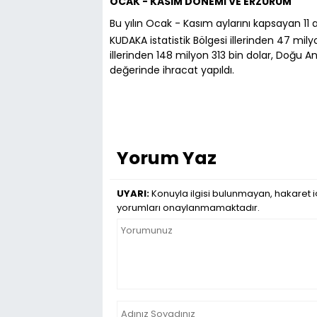
OCAK - KASIM DÖNEMİ VE ERZURUM
Bu yılın Ocak - Kasım aylarını kapsayan 11
KUDAKA istatistik Bölgesi illerinden 47 mil
illerinden 148 milyon 313 bin dolar, Doğu A
değerinde ihracat yapıldı.
Yorum Yaz
UYARI:
Konuyla ilgisi bulunmayan, hakaret iç
yorumları onaylanmamaktadır.