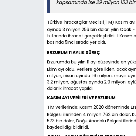
kapsamında ise 29 milyon 153 bin 
Türkiye İhracatçılar Meclisi(TİM) Kasım ayı 
ayında 3 milyon 256 bin dolar; yılın Ocak 
tutarında ihracat gerçekleştirildi. İl Kasım 
bazında 5inci sırada yer aldı.
ERZURUM 11 AYLIK SÜREÇ
Erzurumda bu yılın 11 ayı düzeyinde en yü
Ekim ayı oldu. Verilere göre ilden, ocak ay
milyon, nisan ayında 1.6 milyon, mayıs ay
3.2 milyon, ağustos ayında 2.9 milyon, eyl
dolarlık ihracat yapıldı.
KASIM AYI VERİLERİ VE ERZURUM
TİM verilerinde; Kasım 2020 döneminde Erz
Bölgesi illerinden 4 milyon 762 bin dolar, K
573 bin dolar, Doğu Anadolu Bölgesi illeri
kaydedildiği bildirildi.