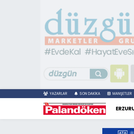
YAZARLAR
SON DAKİKA
MANŞETLER
ERZUR