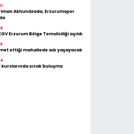
21
riman Akhundzada, Erzurumspor
'da
18
GV Erzurum Bölge Temsilciliği açıldı
15
met ettiği mahallede adı yaşayacak
14
 kurslarında sıcak buluşma