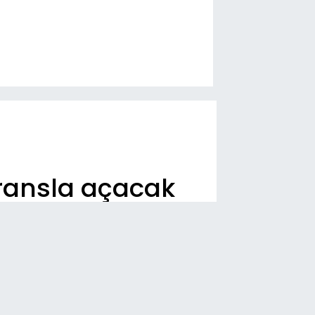
ransla açacak
n Dakika
23