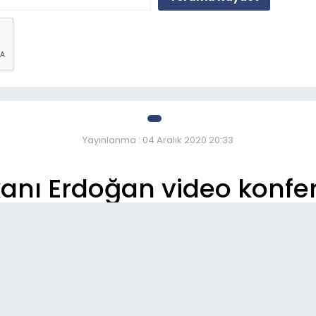
Yayınlanma : 04 Aralık 2020 20:33
nı Erdoğan video konfe
So
07: