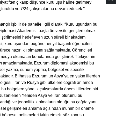
siyatiften çıkarıp düşünce kuruluşu haline getirmeyi
şturuldu ve 7/24 çalışmalarına devam edecek ‘’
gir İşbilir de panelle ilgili olarak, “Kuruluşundan bu
Diplomasi Akademisi, başta üniversite gençleri olmak
iştirilmesini hedefleyen uzun süreli bir akademi
, kuruluşundan bugüne her yıl başarılı öğrencileri
ürece hazırlıklı olmasını sağlamaktadır. Öğrencileri
e medya okumaları konularında geliştirirek Türkiye’nin
lmayı amaçlamaktadır. Erzurum diplomasi akademisi bu
por yazma, sunum yapma, bölgesel ve spesifik
maktadır. Bilhassa Erzurum’un Asya’ya en yakın illerden
lgesi, İran ve Rusya gibi ülkelere coğrafi anlamda
u bölgelere yönelik çalışmalarda önemli illerden biri
n düzenlenen Yeniden Asya ve İran oturumu bu
dığı ve jeopolitik kırılmaların olduğu bu çağda yanı
esel gelişmeleri anlama açısından mühim bir öneme
ki bölgesel gelişmeleri takip etmek, söz konusu