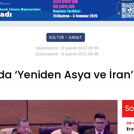
KÜLTÜR - SANAT
Yayınlanma : 13 Şubat 2022 08:36
Düzenleme : 13 Şubat 2022 08:38
da ‘Yeniden Asya ve İran
So
06:
Erz