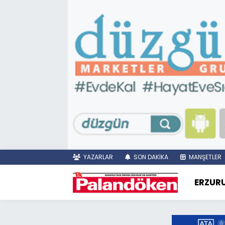
YAZARLAR
SON DAKİKA
MANŞETLER
ERZUR