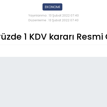
EKONOMİ
Yayınlanma : 13 Şubat 2022 07:40
Düzenleme : 13 Şubat 2022 07:40
üzde 1 KDV kararı Resmi 
So
06:
Er
06:
Er
ça
06: