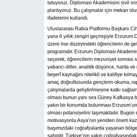
tutuyoruz. Diplomasi Akademisini sivil ini
planlıyoruz. Bu çalışmalar için mekan olu
ifadelerini kullandı.
Uluslararası Rabia Platformu Başkanı Cihan
yana 6 yıllık zengin geçmişiyle Erzurum 
üzere lise düzeyindeki öğrencilerin de gel
programıdır. Erzurum Diplomasi Akademisi
seçerek, öğrencilerin mezuniyet sonrası s
yabancı diller, analitik düşünce, harita v
beşerî kaynağını nitelikli ve kalifiye kı
amaç doğrultusunda gençlerin okuma, ra
çalışmalarda geliştirilmesine katkı sağla
olması bunun yanı sıra Güney Kafkasya bö
yakın bir konumda bulunması Erzurum’un b
olması potansiyelini taşımaktadır. Bugü
motivasyonla Asya’nın yeniden önem kazan
başımızdaki coğrafyalarda yaşanan bölg
sahiptir. Türkiye’nin yakın coğrafyasında