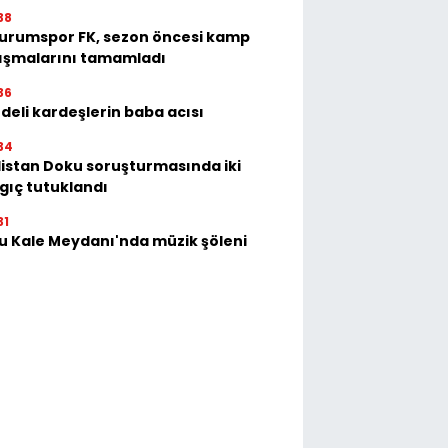
38
urumspor FK, sezon öncesi kamp
ışmalarını tamamladı
36
deli kardeşlerin baba acısı
34
istan Doku soruşturmasında iki
gıç tutuklandı
31
u Kale Meydanı'nda müzik şöleni