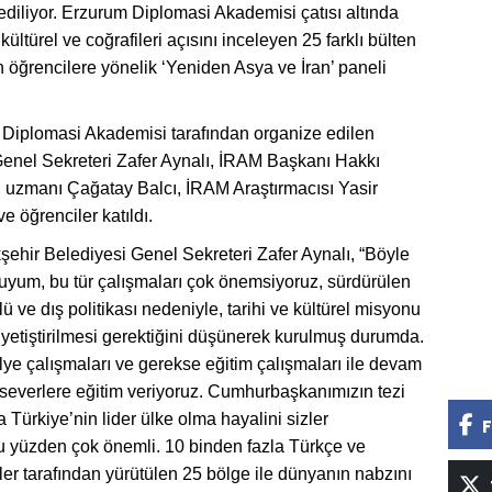
diliyor. Erzurum Diplomasi Akademisi çatısı altında
kültürel ve coğrafileri açısını inceleyen 25 farklı bülten
öğrencilere yönelik ‘Yeniden Asya ve İran’ paneli
Diplomasi Akademisi tarafından organize edilen
enel Sekreteri Zafer Aynalı, İRAM Başkanı Hakkı
uzmanı Çağatay Balcı, İRAM Araştırmacısı Yasir
e öğrenciler katıldı.
hir Belediyesi Genel Sekreteri Zafer Aynalı, “Böyle
tluyum, bu tür çalışmaları çok önemsiyoruz, sürdürülen
ve dış politikası nedeniyle, tarihi ve kültürel misyonu
n yetiştirilmesi gerektiğini düşünerek kurulmuş durumda.
tölye çalışmaları ve gerekse eğitim çalışmaları ile devam
anseverlere eğitim veriyoruz. Cumhurbaşkanımızın tezi
 Türkiye’nin lider ülke olma hayalini sizler
F
bu yüzden çok önemli. 10 binden fazla Türkçe ve
ler tarafından yürütülen 25 bölge ile dünyanın nabzını