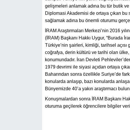
gelişmeleri anlamak adına bu tür butik ve 
Diplomasi Akademisi de ortaya çıkan bu s
sağlamak adına bu önemli oturumu gerçek
İRAM Araştırmaları Merkezi’nin 2016 yılı
(İRAM) Başkanı Hakkı Uygur, “Burada İran ve
Türkiye’nin şairleri, kimliği, tarihsel açısı
coğrafya, derin kültürü ve tarihi olan ülke
konumundadır. İran Devleti Pehleviler’den
1979 devrimi ile siyasi açıdan ortaya çı
Baharından sonra özellikle Suriye’de farkl
konularda anlaşıp, bazı konularda anlaşa
Bünyemizde 40’a yakın araştırmacı bulunuy
Konuşmalardan sonra İRAM Başkanı Hakkı
oturuma geçilerek öğrencilere bilgiler veri