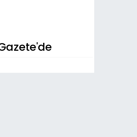
Gazete'de
n Dakika
41
zurum Adliyesi’nde yangın!
38
zurumspor FK, sezon öncesi kamp
lışmalarını tamamladı
36