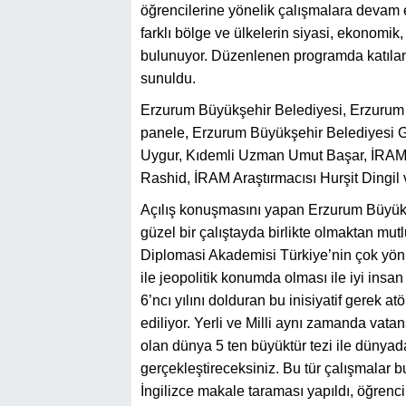
öğrencilerine yönelik çalışmalara devam e
farklı bölge ve ülkelerin siyasi, ekonomik, 
bulunuyor. Düzenlenen programda katılan 
sunuldu.
Erzurum Büyükşehir Belediyesi, Erzurum 
panele, Erzurum Büyükşehir Belediyesi G
Uygur, Kıdemli Uzman Umut Başar, İRAM 
Rashid, İRAM Araştırmacısı Hurşit Dingil v
Açılış konuşmasını yapan Erzurum Büyükşe
güzel bir çalıştayda birlikte olmaktan mu
Diplomasi Akademisi Türkiye’nin çok yönlü 
ile jeopolitik konumda olması ile iyi insa
6’ncı yılını dolduran bu inisiyatif gerek a
ediliyor. Yerli ve Milli aynı zamanda vat
olan dünya 5 ten büyüktür tezi ile dünyada
gerçekleştireceksiniz. Bu tür çalışmalar 
İngilizce makale taraması yapıldı, öğrenci