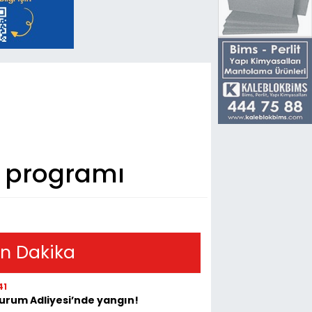
’ programı
n Dakika
41
urum Adliyesi’nde yangın!