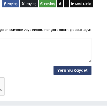
A
Paylaş
Paylaş
Paylaş
Sesli Dinle
A
eren cümleler veya imalar, inançlara saldırı, şiddete teşvik
Yorumu Kaydet