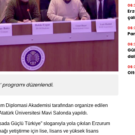
06:
Erz
çal
06:
Par
06:
Gül
dal
06:
Olt
’ programı düzenlendi.
m Diplomasi Akademisi tarafından organize edilen
Atatürk Üniversitesi Mavi Salonda yapıldı.
ada Güçlü Türkiye” sloganıyla yola çıkılan Erzurum
ı yetiştirme için lise, lisans ve yüksek lisans