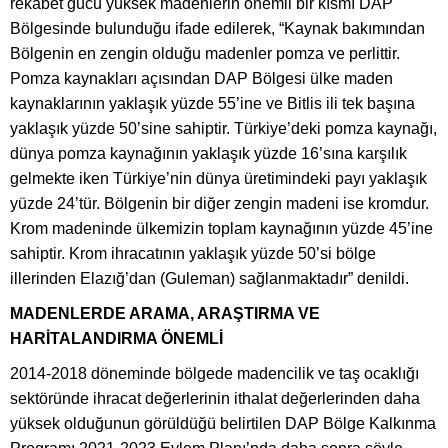
rekabet gücü yüksek madenlerin önemli bir kısmı DAP
Bölgesinde bulunduğu ifade edilerek, “Kaynak bakımından
Bölgenin en zengin olduğu madenler pomza ve perlittir.
Pomza kaynakları açısından DAP Bölgesi ülke maden
kaynaklarının yaklaşık yüzde 55’ine ve Bitlis ili tek başına
yaklaşık yüzde 50’sine sahiptir. Türkiye’deki pomza kaynağı,
dünya pomza kaynağının yaklaşık yüzde 16’sına karşılık
gelmekte iken Türkiye’nin dünya üretimindeki payı yaklaşık
yüzde 24’tür. Bölgenin bir diğer zengin madeni ise kromdur.
Krom madeninde ülkemizin toplam kaynağının yüzde 45’ine
sahiptir. Krom ihracatının yaklaşık yüzde 50’si bölge
illerinden Elazığ’dan (Guleman) sağlanmaktadır” denildi.
MADENLERDE ARAMA, ARAŞTIRMA VE
HARİTALANDIRMA ÖNEMLİ
2014-2018 döneminde bölgede madencilik ve taş ocaklığı
sektöründe ihracat değerlerinin ithalat değerlerinden daha
yüksek olduğunun görüldüğü belirtilen DAP Bölge Kalkınma