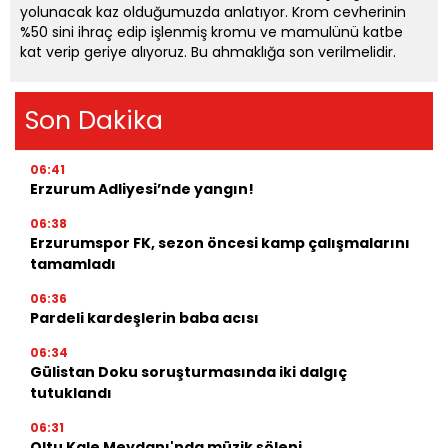
yolunacak kaz olduğumuzda anlatıyor. Krom cevherinin
%50 sini ihraç edip işlenmiş kromu ve mamulünü katbe
kat verip geriye alıyoruz. Bu ahmaklığa son verilmelidir.
Son Dakika
06:41
Erzurum Adliyesi’nde yangın!
06:38
Erzurumspor FK, sezon öncesi kamp çalışmalarını
tamamladı
06:36
Pardeli kardeşlerin baba acısı
06:34
Gülistan Doku soruşturmasında iki dalgıç
tutuklandı
06:31
Oltu Kale Meydanı'nda müzik şöleni