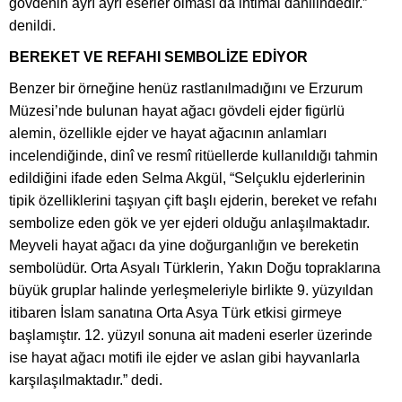
gövdenin ayrı ayrı eserler olması da ihtimal dahilindedir.”
denildi.
BEREKET VE REFAHI SEMBOLİZE EDİYOR
Benzer bir örneğine henüz rastlanılmadığını ve Erzurum
Müzesi’nde bulunan hayat ağacı gövdeli ejder figürlü
alemin, özellikle ejder ve hayat ağacının anlamları
incelendiğinde, dinî ve resmî ritüellerde kullanıldığı tahmin
edildiğini ifade eden Selma Akgül, “Selçuklu ejderlerinin
tipik özelliklerini taşıyan çift başlı ejderin, bereket ve refahı
sembolize eden gök ve yer ejderi olduğu anlaşılmaktadır.
Meyveli hayat ağacı da yine doğurganlığın ve bereketin
sembolüdür. Orta Asyalı Türklerin, Yakın Doğu topraklarına
büyük gruplar halinde yerleşmeleriyle birlikte 9. yüzyıldan
itibaren İslam sanatına Orta Asya Türk etkisi girmeye
başlamıştır. 12. yüzyıl sonuna ait madeni eserler üzerinde
ise hayat ağacı motifi ile ejder ve aslan gibi hayvanlarla
karşılaşılmaktadır.” dedi.