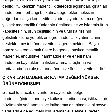
Programı 2021-2023 Eylem Planı’nda daha sonra şöyle
denildi, “Ülkemizin madencilik geleceği açısından, çıkarılan
madenlerin herhangi bir katma değer eklenmeksizin
doğrudan satışa konu edilmesinden ziyade, katma değeri
yüksek madencilik ürünlerinin üretilmesine ve işlenmiş ürün
kapasitesinin, ürün çeşitliliğinin ve ürün kalitesinin
geliştirilmesine yönelik entegre madencilik yatırımlarının
desteklenmesine önem verilmesi gerekmektedir. Başta
pomza ve krom olmak üzere bölgedeki başlıca metalik
madenler, endüstriyel hammaddeler ve enerji ham
maddeleri kaynaklarına ilişkin arama, araştırma ve
haritalandırma çalışmalarına önem ve öncelik verilmelidir.”
ÇIKARILAN MADENLER KATMA DEĞERİ YÜKSEK
ÜRÜNE DÖNÜŞMELİ
Güncel tutulacak envanterler sayesinde bölge
madenciliğinin ekonomiye katkısının arttırılması, istikrarlı bir
büyümenin sağlanması ve istihdamın arttırılması gibi sosyal
yararların elde edilmesi için, arama ve işletme süreçleri