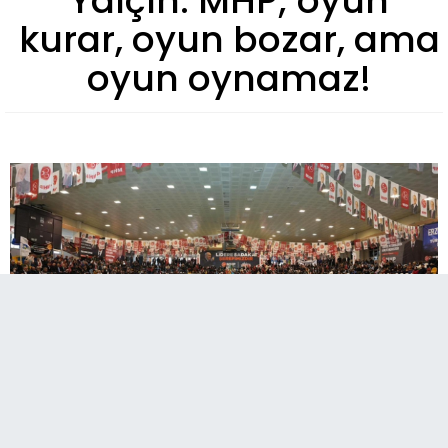
Yalçın: MHP; oyun
kurar, oyun bozar, ama
oyun oynamaz!
​​​​​​​Milliyetçi Hareket Partisi'nin düzenlediği "Bir ve