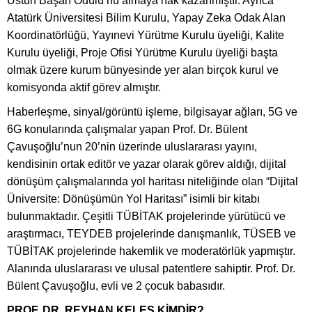
Üstün Başarı Ödülü’nü almaya hak kazanmıştır. Ayrıca
Atatürk Üniversitesi Bilim Kurulu, Yapay Zeka Odak Alan
Koordinatörlüğü, Yayınevi Yürütme Kurulu üyeliği, Kalite
Kurulu üyeliği, Proje Ofisi Yürütme Kurulu üyeliği başta
olmak üzere kurum bünyesinde yer alan birçok kurul ve
komisyonda aktif görev almıştır.
Haberleşme, sinyal/görüntü işleme, bilgisayar ağları, 5G ve
6G konularında çalışmalar yapan Prof. Dr. Bülent
Çavuşoğlu’nun 20’nin üzerinde uluslararası yayını,
kendisinin ortak editör ve yazar olarak görev aldığı, dijital
dönüşüm çalışmalarında yol haritası niteliğinde olan “Dijital
Üniversite: Dönüşümün Yol Haritası” isimli bir kitabı
bulunmaktadır. Çeşitli TÜBİTAK projelerinde yürütücü ve
araştırmacı, TEYDEB projelerinde danışmanlık, TÜSEB ve
TÜBİTAK projelerinde hakemlik ve moderatörlük yapmıştır.
Alanında uluslararası ve ulusal patentlere sahiptir. Prof. Dr.
Bülent Çavuşoğlu, evli ve 2 çocuk babasıdır.
PROF. DR. REYHAN KELEŞ KİMDİR?