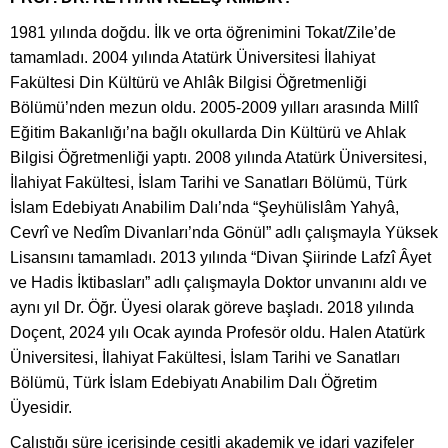
1981 yılında doğdu. İlk ve orta öğrenimini Tokat/Zile’de
tamamladı. 2004 yılında Atatürk Üniversitesi İlahiyat
Fakültesi Din Kültürü ve Ahlâk Bilgisi Öğretmenliği
Bölümü’nden mezun oldu. 2005-2009 yılları arasında Millî
Eğitim Bakanlığı’na bağlı okullarda Din Kültürü ve Ahlak
Bilgisi Öğretmenliği yaptı. 2008 yılında Atatürk Üniversitesi,
İlahiyat Fakültesi, İslam Tarihi ve Sanatları Bölümü, Türk
İslam Edebiyatı Anabilim Dalı’nda “Şeyhülislâm Yahyâ,
Cevrî ve Nedîm Divanları’nda Gönül” adlı çalışmayla Yüksek
Lisansını tamamladı. 2013 yılında “Divan Şiirinde Lafzî Âyet
ve Hadis İktibasları” adlı çalışmayla Doktor unvanını aldı ve
aynı yıl Dr. Öğr. Üyesi olarak göreve başladı. 2018 yılında
Doçent, 2024 yılı Ocak ayında Profesör oldu. Halen Atatürk
Üniversitesi, İlahiyat Fakültesi, İslam Tarihi ve Sanatları
Bölümü, Türk İslam Edebiyatı Anabilim Dalı Öğretim
Üyesidir.
Çalıştığı süre içerisinde çeşitli akademik ve idari vazifeler