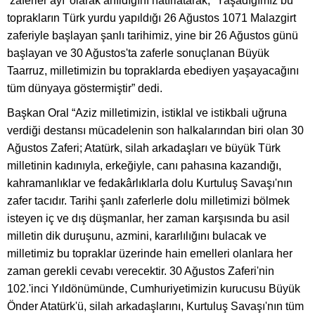
‘zaferler ayı' olarak anıldığını hatırlatarak, “Yaşadığımız bu
toprakların Türk yurdu yapıldığı 26 Ağustos 1071 Malazgirt
zaferiyle başlayan şanlı tarihimiz, yine bir 26 Ağustos günü
başlayan ve 30 Ağustos'ta zaferle sonuçlanan Büyük
Taarruz, milletimizin bu topraklarda ebediyen yaşayacağını
tüm dünyaya göstermiştir” dedi.
Başkan Oral “Aziz milletimizin, istiklal ve istikbali uğruna
verdiği destansı mücadelenin son halkalarından biri olan 30
Ağustos Zaferi; Atatürk, silah arkadaşları ve büyük Türk
milletinin kadınıyla, erkeğiyle, canı pahasına kazandığı,
kahramanlıklar ve fedakârlıklarla dolu Kurtuluş Savaşı'nın
zafer tacıdır. Tarihi şanlı zaferlerle dolu milletimizi bölmek
isteyen iç ve dış düşmanlar, her zaman karşısında bu asil
milletin dik duruşunu, azmini, kararlılığını bulacak ve
milletimiz bu topraklar üzerinde hain emelleri olanlara her
zaman gerekli cevabı verecektir. 30 Ağustos Zaferi'nin
102.'inci Yıldönümünde, Cumhuriyetimizin kurucusu Büyük
Önder Atatürk'ü, silah arkadaşlarını, Kurtuluş Savaşı'nın tüm