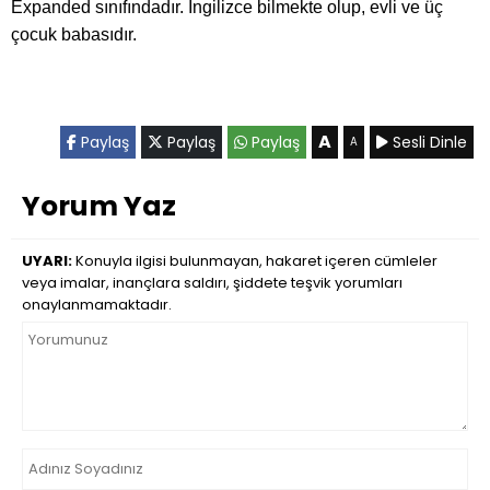
Expanded sınıfındadır. İngilizce bilmekte olup, evli ve üç
çocuk babasıdır.
A
Paylaş
Paylaş
Paylaş
Sesli Dinle
A
Yorum Yaz
UYARI:
Konuyla ilgisi bulunmayan, hakaret içeren cümleler
veya imalar, inançlara saldırı, şiddete teşvik yorumları
onaylanmamaktadır.