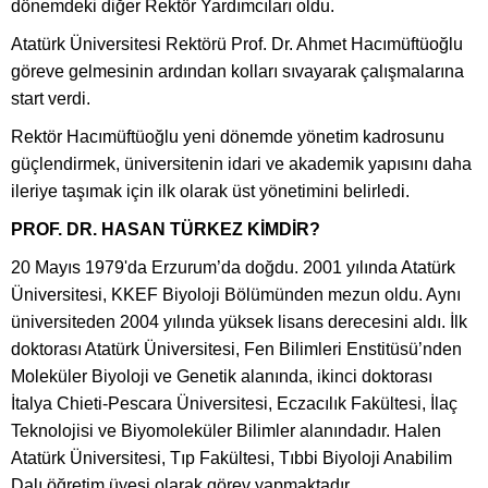
dönemdeki diğer Rektör Yardımcıları oldu.
Atatürk Üniversitesi Rektörü Prof. Dr. Ahmet Hacımüftüoğlu
göreve gelmesinin ardından kolları sıvayarak çalışmalarına
start verdi.
Rektör Hacımüftüoğlu yeni dönemde yönetim kadrosunu
güçlendirmek, üniversitenin idari ve akademik yapısını daha
ileriye taşımak için ilk olarak üst yönetimini belirledi.
PROF. DR. HASAN TÜRKEZ KİMDİR?
20 Mayıs 1979'da Erzurum’da doğdu. 2001 yılında Atatürk
Üniversitesi, KKEF Biyoloji Bölümünden mezun oldu. Aynı
üniversiteden 2004 yılında yüksek lisans derecesini aldı. İlk
doktorası Atatürk Üniversitesi, Fen Bilimleri Enstitüsü’nden
Moleküler Biyoloji ve Genetik alanında, ikinci doktorası
İtalya Chieti-Pescara Üniversitesi, Eczacılık Fakültesi, İlaç
Teknolojisi ve Biyomoleküler Bilimler alanındadır. Halen
Atatürk Üniversitesi, Tıp Fakültesi, Tıbbi Biyoloji Anabilim
Dalı öğretim üyesi olarak görev yapmaktadır.