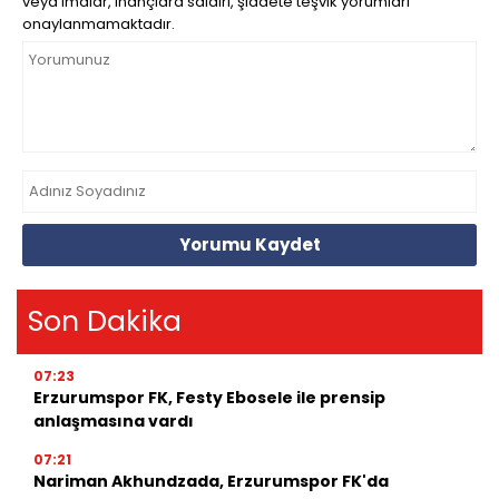
veya imalar, inançlara saldırı, şiddete teşvik yorumları
onaylanmamaktadır.
Yorumu Kaydet
Son Dakika
07:23
Erzurumspor FK, Festy Ebosele ile prensip
anlaşmasına vardı
07:21
Nariman Akhundzada, Erzurumspor FK'da