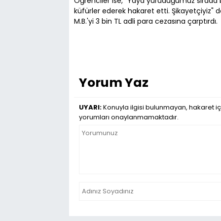
Öğrenciler ise, "Yaya yürüdüğümüz sırada
küfürler ederek hakaret etti. Şikayetçiyiz
M.B.'yi 3 bin TL adli para cezasına çarptırdı.
Yorum Yaz
UYARI:
Konuyla ilgisi bulunmayan, hakaret iç
yorumları onaylanmamaktadır.