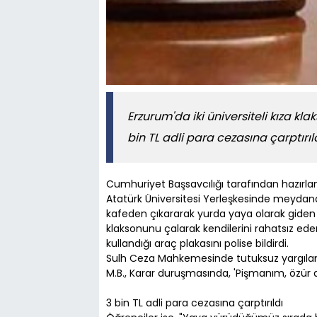
Erzurum'da iki üniversiteli kıza k
bin TL adli para cezasına çarptırıld
Cumhuriyet Başsavcılığı tarafından hazırl
Atatürk Üniversitesi Yerleşkesinde meydana
kafeden çıkararak yurda yaya olarak giden ü
klaksonunu çalarak kendilerini rahatsız eden
kullandığı araç plakasını polise bildirdi.
Sulh Ceza Mahkemesinde tutuksuz yargılanan
M.B., Karar duruşmasında, 'Pişmanım, özür d
3 bin TL adli para cezasına çarptırıldı