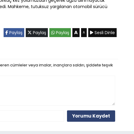
 birkaç kez yolumuzdan geçerek ağza alınmayacak
" dedi. Mahkeme, tutuksuz yargılanan otomobil sürücü
A
Paylaş
Paylaş
Paylaş
Sesli Dinle
A
eren cümleler veya imalar, inançlara saldırı, şiddete teşvik
Yorumu Kaydet