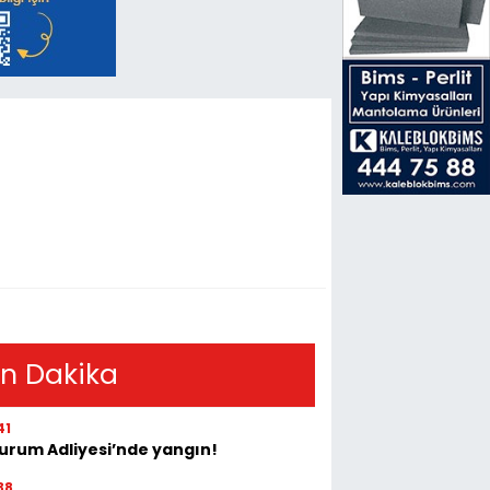
n Dakika
41
urum Adliyesi’nde yangın!
38