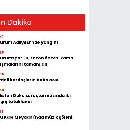
n Dakika
41
zurum Adliyesi’nde yangın!
38
zurumspor FK, sezon öncesi kamp
lışmalarını tamamladı
36
deli kardeşlerin baba acısı
34
listan Doku soruşturmasında iki
lgıç tutuklandı
31
tu Kale Meydanı'nda müzik şöleni