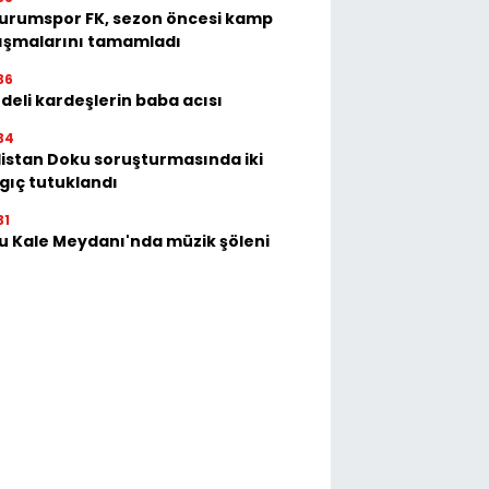
urumspor FK, sezon öncesi kamp
ışmalarını tamamladı
36
deli kardeşlerin baba acısı
34
istan Doku soruşturmasında iki
gıç tutuklandı
31
u Kale Meydanı'nda müzik şöleni