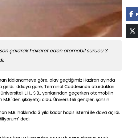
lakson çalarak hakaret eden otomobil sürücü 3
ı.
anan iddianameye göre, olay geçtiğimiz Haziran ayında
 geldi. İddiaya göre, Terminal Caddesinde oturdukları
niversiteli L.H., S.B., yanlarından geçerken otomobilin
 M.B.'den şikayetçi oldu. Üniversiteli gençler, şahsın
 M.B. hakkında 3 yıla kadar hapis istemi ile dava açıldı.
iliyorum' dedi.