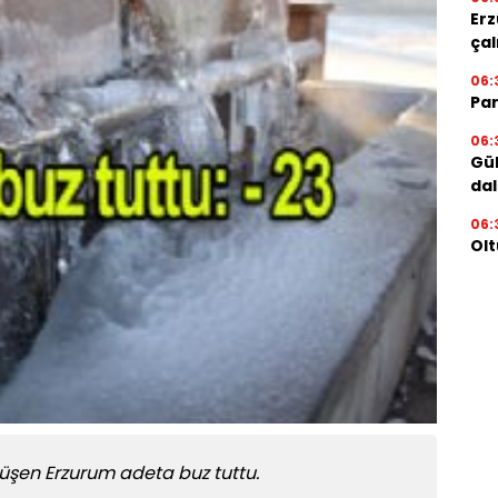
Erz
çal
06:
Par
06:
Gül
dal
06:
Olt
düşen Erzurum adeta buz tuttu.