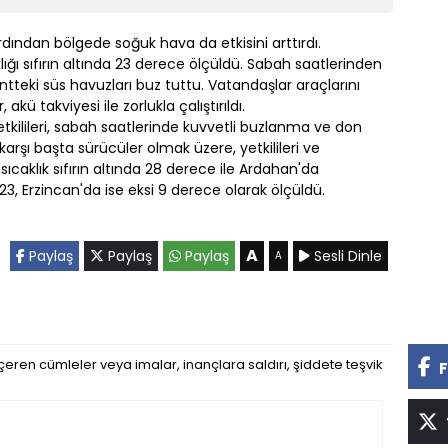
rdından bölgede soğuk hava da etkisini arttırdı.
ı sıfırın altında 23 derece ölçüldü. Sabah saatlerinden
tteki süs havuzları buz tuttu. Vatandaşlar araçlarını
akü takviyesi ile zorlukla çalıştırıldı.
tkilileri, sabah saatlerinde kuvvetli buzlanma ve don
rşı başta sürücüler olmak üzere, yetkilileri ve
ıcaklık sıfırın altında 28 derece ile Ardahan'da
 23, Erzincan'da ise eksi 9 derece olarak ölçüldü.
A
Paylaş
Paylaş
Paylaş
Sesli Dinle
A
eren cümleler veya imalar, inançlara saldırı, şiddete teşvik
F