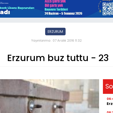
ERZURUM
Yayınlanma : 07 Aralık 2016 11:32
Erzurum buz tuttu - 23
So
06:
Erz
06: