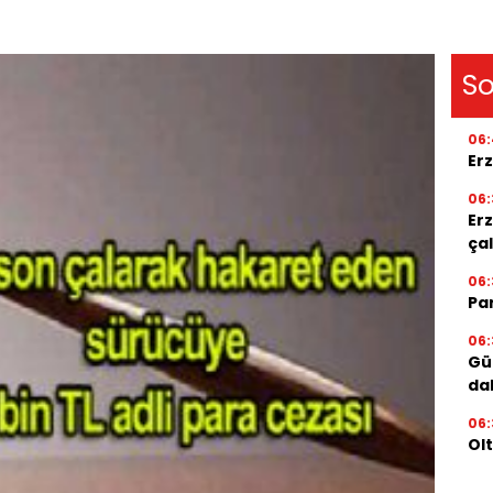
So
06:
Er
06:
Er
ça
06:
Par
06:
Gü
da
06:
Ol