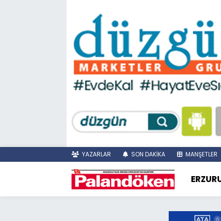
YAZARLAR
SON DAKİKA
MANŞETLER
ERZUR