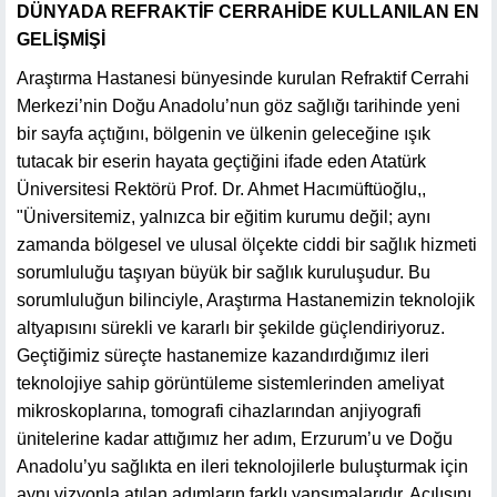
DÜNYADA REFRAKTİF CERRAHİDE KULLANILAN EN
GELİŞMİŞİ
Araştırma Hastanesi bünyesinde kurulan Refraktif Cerrahi
Merkezi’nin Doğu Anadolu’nun göz sağlığı tarihinde yeni
bir sayfa açtığını, bölgenin ve ülkenin geleceğine ışık
tutacak bir eserin hayata geçtiğini ifade eden Atatürk
Üniversitesi Rektörü Prof. Dr. Ahmet Hacımüftüoğlu,,
"Üniversitemiz, yalnızca bir eğitim kurumu değil; aynı
zamanda bölgesel ve ulusal ölçekte ciddi bir sağlık hizmeti
sorumluluğu taşıyan büyük bir sağlık kuruluşudur. Bu
sorumluluğun bilinciyle, Araştırma Hastanemizin teknolojik
altyapısını sürekli ve kararlı bir şekilde güçlendiriyoruz.
Geçtiğimiz süreçte hastanemize kazandırdığımız ileri
teknolojiye sahip görüntüleme sistemlerinden ameliyat
mikroskoplarına, tomografi cihazlarından anjiyografi
ünitelerine kadar attığımız her adım, Erzurum’u ve Doğu
Anadolu’yu sağlıkta en ileri teknolojilerle buluşturmak için
aynı vizyonla atılan adımların farklı yansımalarıdır. Açılışını