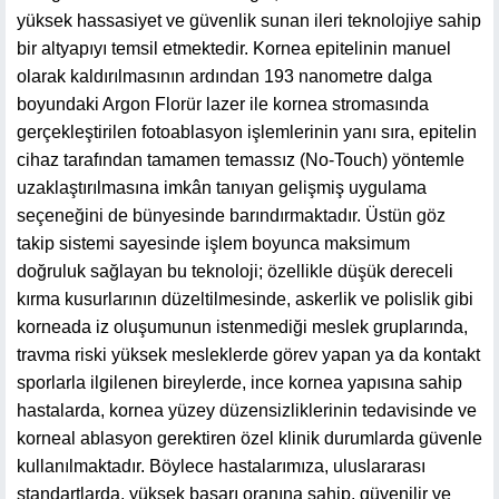
yüksek hassasiyet ve güvenlik sunan ileri teknolojiye sahip
bir altyapıyı temsil etmektedir. Kornea epitelinin manuel
olarak kaldırılmasının ardından 193 nanometre dalga
boyundaki Argon Florür lazer ile kornea stromasında
gerçekleştirilen fotoablasyon işlemlerinin yanı sıra, epitelin
cihaz tarafından tamamen temassız (No-Touch) yöntemle
uzaklaştırılmasına imkân tanıyan gelişmiş uygulama
seçeneğini de bünyesinde barındırmaktadır. Üstün göz
takip sistemi sayesinde işlem boyunca maksimum
doğruluk sağlayan bu teknoloji; özellikle düşük dereceli
kırma kusurlarının düzeltilmesinde, askerlik ve polislik gibi
korneada iz oluşumunun istenmediği meslek gruplarında,
travma riski yüksek mesleklerde görev yapan ya da kontakt
sporlarla ilgilenen bireylerde, ince kornea yapısına sahip
hastalarda, kornea yüzey düzensizliklerinin tedavisinde ve
korneal ablasyon gerektiren özel klinik durumlarda güvenle
kullanılmaktadır. Böylece hastalarımıza, uluslararası
standartlarda, yüksek başarı oranına sahip, güvenilir ve