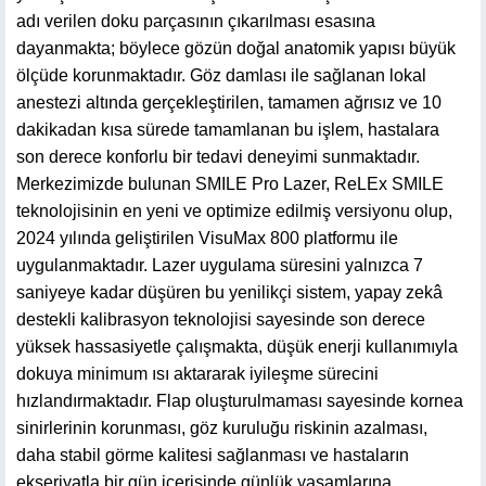
adı verilen doku parçasının çıkarılması esasına
dayanmakta; böylece gözün doğal anatomik yapısı büyük
ölçüde korunmaktadır. Göz damlası ile sağlanan lokal
anestezi altında gerçekleştirilen, tamamen ağrısız ve 10
dakikadan kısa sürede tamamlanan bu işlem, hastalara
son derece konforlu bir tedavi deneyimi sunmaktadır.
Merkezimizde bulunan SMILE Pro Lazer, ReLEx SMILE
teknolojisinin en yeni ve optimize edilmiş versiyonu olup,
2024 yılında geliştirilen VisuMax 800 platformu ile
uygulanmaktadır. Lazer uygulama süresini yalnızca 7
saniyeye kadar düşüren bu yenilikçi sistem, yapay zekâ
destekli kalibrasyon teknolojisi sayesinde son derece
yüksek hassasiyetle çalışmakta, düşük enerji kullanımıyla
dokuya minimum ısı aktararak iyileşme sürecini
hızlandırmaktadır. Flap oluşturulmaması sayesinde kornea
sinirlerinin korunması, göz kuruluğu riskinin azalması,
daha stabil görme kalitesi sağlanması ve hastaların
ekseriyatla bir gün içerisinde günlük yaşamlarına