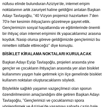
nüfusu elinde bulunduran Aziziye'de, internet erişim
noktalarının artık zaruriyet haline geldiğini anlatan Başkan
Adayı Tavlaşoğlu, "40 Vizyon projemizi hazırlarken 7'den
70'e her kesimin ihtiyaçlarını gözetmeye gayret ettik.
Gençlerimizin sosyal hayatlarında ve eğitimlerinde önemli
bir ihtiyaç olan internet erişimini ilk yapacaklarımız arasına
koyduk. Nasip olursa göreve geldiğimizde gençlerimizi bu
nimetten istifade ettireceğiz" diye konuştu.
BİSİKLET KİRALAMA NOKTALARI KURULACAK
Başkan Adayı Eyüp Tavlaşoğlu, projeleri arasında yine
gençler ve çocukların ihtiyaçları arasında yer alan bisiklet
kullanımını yaygın hale getirmek için ilçe genelinde bisiklet
kullanım noktaları oluşturacaklarını söyledi.
Böylelikle sağlıklı yaşamın vazgeçilmezi olan sporun
özendirilmesinin amaçlandığını dile getiren Başkan Adayı
Tavlaşoğlu, "Gençlerimizi ve çocuklarımızı spora
yönlendirmek ve Aziziye'de yaşamayı sahada cazip hale