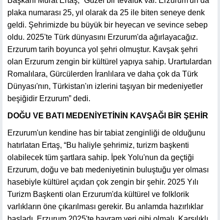
Başkanı Murat Ertaş, “Güzel bir tevafuk var. Erzurum'un da
plaka numarası 25, yıl olarak da 25 ile biten seneye denk
geldi. Şehrimizde bu büyük bir heyecan ve sevince sebep
oldu. 2025'te Türk dünyasını Erzurum'da ağırlayacağız.
Erzurum tarih boyunca yol şehri olmuştur. Kavşak şehri
olan Erzurum zengin bir kültürel yapıya sahip. Urartulardan
Romalılara, Gürcülerden İranlılara ve daha çok da Türk
Dünyası'nın, Türkistan'ın izlerini taşıyan bir medeniyetler
beşiğidir Erzurum” dedi.
DOĞU VE BATI MEDENİYETİNİN KAVŞAĞI BİR ŞEHİR
Erzurum'un kendine has bir tabiat zenginliği de olduğunu
hatırlatan Ertaş, “Bu haliyle şehrimiz, turizm başkenti
olabilecek tüm şartlara sahip. İpek Yolu'nun da geçtiği
Erzurum, doğu ve batı medeniyetinin buluştuğu yer olması
hasebiyle kültürel açıdan çok zengin bir şehir. 2025 Yılı
Turizm Başkenti olan Erzurum'da kültürel ve folklorik
varlıkların öne çıkarılması gerekir. Bu anlamda hazırlıklar
başladı. Erzurum 2025'te bayram yeri gibi olmalı. Karşılıklı