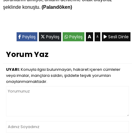
şeklinde konuştu.
(Palandöken)
A
Paylaş
Paylaş
Paylaş
Sesli Dinle
A
Yorum Yaz
UYARI:
Konuyla ilgisi bulunmayan, hakaret içeren cümleler
veya imalar, inançlara saldırı, şiddete teşvik yorumları
onaylanmamaktadır.