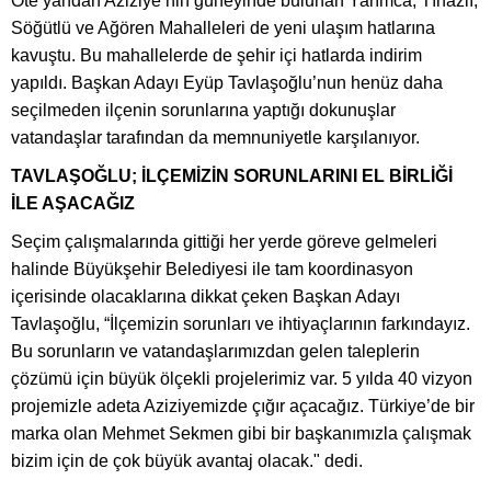
Öte yandan Aziziye’nin güneyinde bulunan Yarımca, Tınazlı,
Söğütlü ve Ağören Mahalleleri de yeni ulaşım hatlarına
kavuştu. Bu mahallelerde de şehir içi hatlarda indirim
yapıldı. Başkan Adayı Eyüp Tavlaşoğlu’nun henüz daha
seçilmeden ilçenin sorunlarına yaptığı dokunuşlar
vatandaşlar tarafından da memnuniyetle karşılanıyor.
TAVLAŞOĞLU; İLÇEMİZİN SORUNLARINI EL BİRLİĞİ
İLE AŞACAĞIZ
Seçim çalışmalarında gittiği her yerde göreve gelmeleri
halinde Büyükşehir Belediyesi ile tam koordinasyon
içerisinde olacaklarına dikkat çeken Başkan Adayı
Tavlaşoğlu, “İlçemizin sorunları ve ihtiyaçlarının farkındayız.
Bu sorunların ve vatandaşlarımızdan gelen taleplerin
çözümü için büyük ölçekli projelerimiz var. 5 yılda 40 vizyon
projemizle adeta Aziziyemizde çığır açacağız. Türkiye’de bir
marka olan Mehmet Sekmen gibi bir başkanımızla çalışmak
bizim için de çok büyük avantaj olacak." dedi.