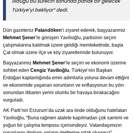
olduğu bu sürecin sonunda parlak bir gelecek
Türkiye’yi bekliyor” dedi.
Dün gazeteniz
Palandöken
’i ziyaret ederek, başyazarımız
Mehmet Şener
’le görüşen Yavilioğlu, partisinin seçim
çalışmalarına katılmak üzere geldiği memleketinde, başta
Çat olmak üzere ilçe ve köy ziyaretlerinde bulunuyor.
Başyazarımız
Mehmet Şener
’le seçim ve ekonomi üzerine
sohbet eden
Cengiz Yavilioğlu
, Türkiye’nin Başkan
Erdoğan kaptanlığında emin adımlarla yoluna devam ettiğini
ve ekonomide yaşanan sorunların ve enflasyonun bu yılın
sonundan itibaren yerini olumlu bir havaya bırakacağını
vurguladı.
AK Parti’nin Erzurum’da uzak ara önde olduğunu hatırlatan
Yavilioğlu, “Buna rağmen atalete kapılmadan çok samimi ve
yoğun bir çalışma temposu içerisindeyiz. Vatandaşımızın
sorunlarını dinliyor, onların dertlerine ortak oluyoruz”