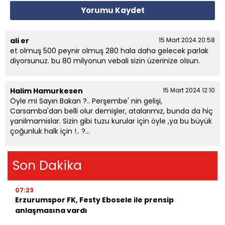
Yorumu Kaydet
ali er
15 Mart 2024 20:58
et olmuş 500 peynir olmuş 280 hala daha gelecek parlak
diyorsunuz. bu 80 milyonun vebali sizin üzerinize olsun.
Halim Hamurkesen
15 Mart 2024 12:10
Öyle mi Sayın Bakan ?.. Perşembe' nin gelişi,
Carsamba'dan belli olur demişler, atalarımız, bunda da hiç
yanilmamislar. Sizin gibi tuzu kurular için öyle ,ya bu büyük
çoğunluk halk için !.. ?...
Son Dakika
07:23
Erzurumspor FK, Festy Ebosele ile prensip
anlaşmasına vardı