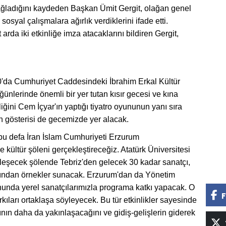
ağladığını kaydeden Başkan Ümit Gergit, olağan genel
 sosyal çalışmalara ağırlık verdiklerini ifade etti.
 arda iki etkinliğe imza atacaklarını bildiren Gergit,
00'da Cumhuriyet Caddesindeki İbrahim Erkal Kültür
nlerinde önemli bir yer tutan kısır gecesi ve kına
ğini Cem İçyar'ın yaptığı tiyatro oyununun yanı sıra
in gösterisi de gecemizde yer alacak.
u defa İran İslam Cumhuriyeti Erzurum
 kültür şöleni gerçekleştireceğiz. Atatürk Üniversitesi
leşecek şölende Tebriz'den gelecek 30 kadar sanatçı,
natından örnekler sunacak. Erzurum'dan da Yönetim
nunda yerel sanatçılarımızla programa katkı yapacak. O
F
arkıları ortaklaşa söyleyecek. Bu tür etkinlikler sayesinde
nının daha da yakınlaşacağını ve gidiş-gelişlerin giderek