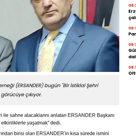
06:
Erz
çal
06:
Par
06:
Gül
dal
06:
Olt
rneği (ERSANDER) bugün "Bir İstiklal Şehri
e görücüye çıkıyor.
leri ile sahne alacaklarını anlatan ERSANDER Başkanı
 etkinliklerle yaşatmak” dedi.
arından birisi olan ERSANDER'in kısa sürede ismini