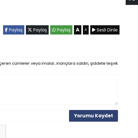
A
Paylaş
Paylaş
Paylaş
Sesli Dinle
A
eren cümleler veya imalar, inançlara saldırı, şiddete teşvik
Yorumu Kaydet