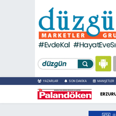
YAZARLAR
SON DAKİKA
MANŞETLER
ERZUR