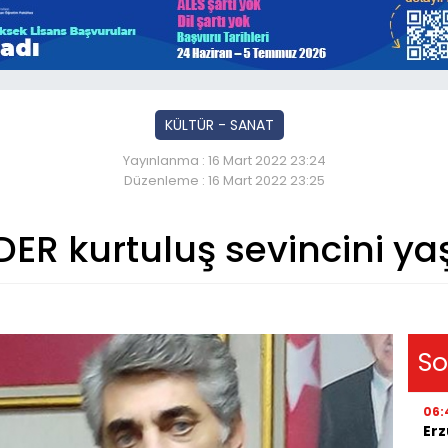
KÜLTÜR - SANAT
Yayınlanma : 16 Mart 2022 23:24
Düzenleme : 16 Mart 2022 23:25
ER kurtuluş sevincini y
So
06:
Erz