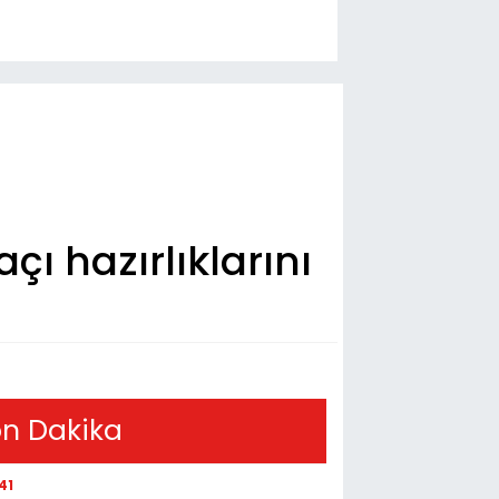
ı hazırlıklarını
n Dakika
41