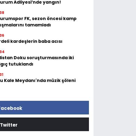
zurum Adliyesi’nde yangın!
38
zurumspor FK, sezon öncesi kamp
lışmalarını tamamladı
36
deli kardeşlerin baba acısı
34
listan Doku soruşturmasında iki
lgıç tutuklandı
31
tu Kale Meydanı'nda müzik şöleni
Facebook
Twitter