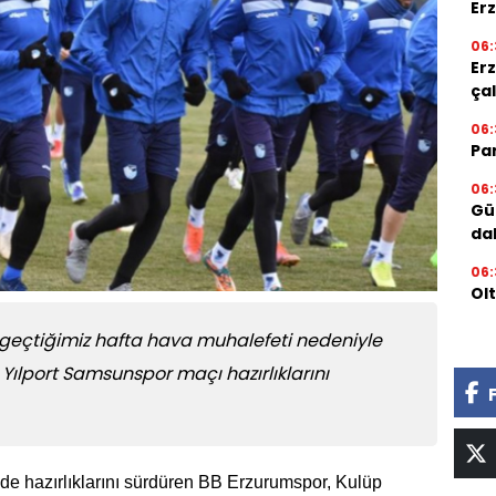
Er
06:
Er
ça
06:
Par
06:
Gü
da
06:
Ol
 geçtiğimiz hafta hava muhalefeti nedeniyle
Yılport Samsunspor maçı hazırlıklarını
nde hazırlıklarını sürdüren BB Erzurumspor, Kulüp