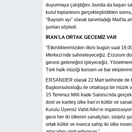
duyurmaya çalıştığını, bunda da başarı s
kurul toplantısını gerçekleştirdikten sonra,
"Bayram ayı" olarak tanımladığı Mart'ta art
şunları söyledi.
İRAN’LA ORTAK GECEMİZ VAR
"Etkinliklerimizden ilkini bugün saat 19.
Merkezi'nde sahneleyeceğiz. Erzurum düğü
gecesi geleneğini işleyeceğiz. Yönetmenli
Türk halk müziği konseri ve bar ekiplerin
ERSANDER olarak 22 Mart tarihinde de b
Başkonsolosluğu ile ortaklaşa bir müzik ve
15 Temmuz Milli İrade Salonu'nda gerçek
dost ve kardeş ülke İran'ın kültür ve sa
Kurulu Üyemiz Vahit Alkır'ın organizasyo
gece her iki ülkenin sanatçıları, sürpriz ş
ortak kültür ve inanca sahip iki ülke insa
artacağını ümit ediyorum."