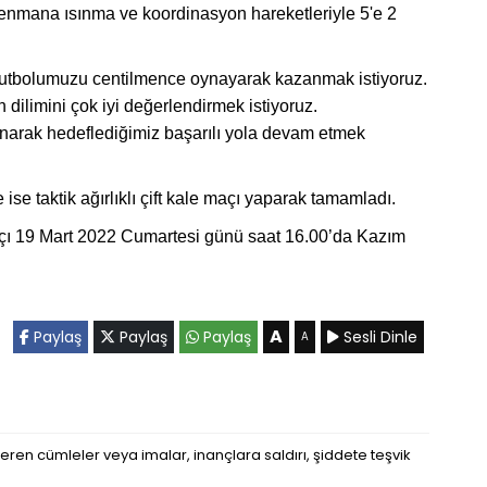
trenmana ısınma ve koordinasyon hareketleriyle 5'e 2
p futbolumuzu centilmence oynayarak kazanmak istiyoruz.
ilimini çok iyi değerlendirmek istiyoruz.
narak hedeflediğimiz başarılı yola devam etmek
se taktik ağırlıklı çift kale maçı yaparak tamamladı.
ı 19 Mart 2022 Cumartesi günü saat 16.00’da Kazım
A
Paylaş
Paylaş
Paylaş
Sesli Dinle
A
eren cümleler veya imalar, inançlara saldırı, şiddete teşvik