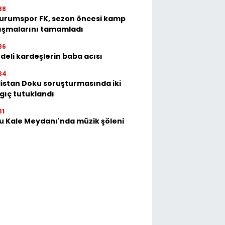
38
urumspor FK, sezon öncesi kamp
ışmalarını tamamladı
36
deli kardeşlerin baba acısı
34
istan Doku soruşturmasında iki
gıç tutuklandı
31
u Kale Meydanı'nda müzik şöleni