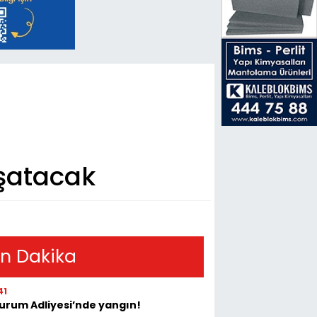
aşatacak
n Dakika
41
urum Adliyesi’nde yangın!