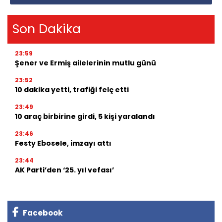
Son Dakika
23:59
Şener ve Ermiş ailelerinin mutlu günü
23:52
10 dakika yetti, trafiği felç etti
23:49
10 araç birbirine girdi, 5 kişi yaralandı
23:46
Festy Ebosele, imzayı attı
23:44
AK Parti’den ‘25. yıl vefası’
Facebook