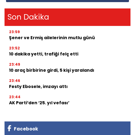
Son Dakika
23:59
Şener ve Ermiş ailelerinin mutlu günü
23:52
10 dakika yetti, trafiği felç etti
23:49
10 araç birbirine girdi, 5 kişi yaralandı
23:46
Festy Ebosele, imzayı attı
23:44
AK Parti’den ‘25. yıl vefası’
Facebook