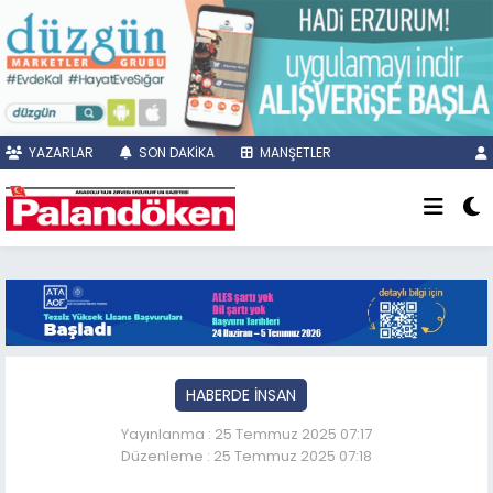
YAZARLAR
SON DAKİKA
MANŞETLER
HABERDE İNSAN
Yayınlanma : 25 Temmuz 2025 07:17
Düzenleme : 25 Temmuz 2025 07:18