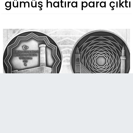
gümüş hatıra para çıktı
​​​​​​​Darphane ve Damga Matbaası Genel
Müdürlüğü tarafından "Camiler Serisi"
kapsamında gümüş "Erzurum Ulu Camii Hatıra