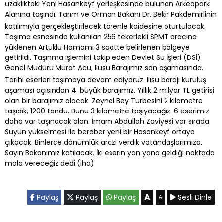
uzaklıktaki Yeni Hasankeyf yerleşkesinde bulunan Arkeopark
Alanına taşındı. Tarım ve Orman Bakanı Dr. Bekir Pakdemirlinin
katılımıyla gerçekleştirilecek törenle kaidesine oturtulacak.
Taşıma esnasında kullanılan 256 tekerlekli SPMT aracına
yüklenen Artuklu Hamamı 3 saatte belirlenen bölgeye
getirildi. Taşınma işlemini takip eden Devlet Su İşleri (DSİ)
Genel Müdürü Murat Acu, Ilusu Barajımız son aşamasında.
Tarihi eserleri taşımaya devam ediyoruz. Ilısu barajı kuruluş
aşaması açısından 4. büyük barajımız. Yıllık 2 milyar TL getirisi
olan bir barajımız olacak. Zeynel Bey Türbesini 2 kilometre
taşıdık, 1200 tondu. Bunu 3 kilometre taşıyacağız. 6 eserimiz
daha var taşınacak olan. İmam Abdullah Zaviyesi var sırada.
Suyun yükselmesi ile beraber yeni bir Hasankeyf ortaya
çıkacak. Binlerce dönümlük arazi verdik vatandaşlarımıza.
Sayın Bakanımız katılacak. İki eserin yan yana geldiği noktada
mola vereceğiz dedi.(iha)
A
Paylaş
Paylaş
Paylaş
Sesli Dinle
A