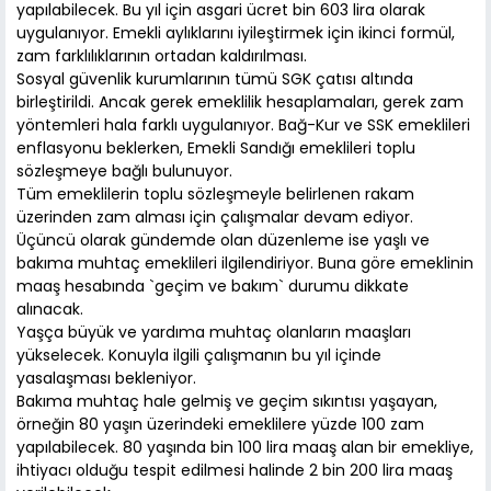
yapılabilecek. Bu yıl için asgari ücret bin 603 lira olarak
uygulanıyor. Emekli aylıklarını iyileştirmek için ikinci formül,
zam farklılıklarının ortadan kaldırılması.
Sosyal güvenlik kurumlarının tümü SGK çatısı altında
birleştirildi. Ancak gerek emeklilik hesaplamaları, gerek zam
yöntemleri hala farklı uygulanıyor. Bağ-Kur ve SSK emeklileri
enflasyonu beklerken, Emekli Sandığı emeklileri toplu
sözleşmeye bağlı bulunuyor.
Tüm emeklilerin toplu sözleşmeyle belirlenen rakam
üzerinden zam alması için çalışmalar devam ediyor.
Üçüncü olarak gündemde olan düzenleme ise yaşlı ve
bakıma muhtaç emeklileri ilgilendiriyor. Buna göre emeklinin
maaş hesabında `geçim ve bakım` durumu dikkate
alınacak.
Yaşça büyük ve yardıma muhtaç olanların maaşları
yükselecek. Konuyla ilgili çalışmanın bu yıl içinde
yasalaşması bekleniyor.
Bakıma muhtaç hale gelmiş ve geçim sıkıntısı yaşayan,
örneğin 80 yaşın üzerindeki emeklilere yüzde 100 zam
yapılabilecek. 80 yaşında bin 100 lira maaş alan bir emekliye,
ihtiyacı olduğu tespit edilmesi halinde 2 bin 200 lira maaş