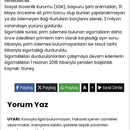
verilebilecek.
Sosyal Güvenlik Kurumu (SGK), başvuru şartı aramadan, 31
Mayıs öncesine ait prim borcu olup bunları yapılandırmayan
ya da ödemeyen Bağ-Kurluların borçlarını silerek, 3 milyon
vatandaşın yüzünü güldürdü.
Sigortalılık süresi; prim ödemesi bulunan sigortalıların daha
önce ödedikleri primlerin tam olarak karşıladığı ayın sonu
itibarıyla, prim ödemesi bulunmayanların ise tescil tarihi
itibarıyla sigortalılığı durduruldu.
Sigortalılıkları durdurulanlardan çalışmaya devam edenlerin
sigortalılıkları 1 Haziran 2018 itibarıyla yeniden başlatıldı.
Kaynak: Güneş
A
Paylaş
Paylaş
Paylaş
Sesli Dinle
A
Yorum Yaz
UYARI:
Konuyla ilgisi bulunmayan, hakaret içeren cümleler
veya imalar, inançlara saldırı, şiddete teşvik yorumları