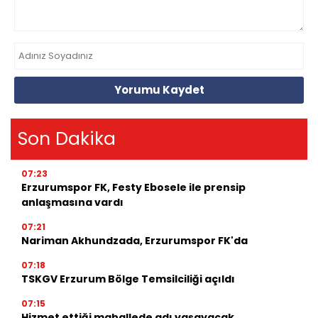
Yorumu Kaydet
Son Dakika
07:23
Erzurumspor FK, Festy Ebosele ile prensip
anlaşmasına vardı
07:21
Nariman Akhundzada, Erzurumspor FK'da
07:18
TSKGV Erzurum Bölge Temsilciliği açıldı
07:15
Hizmet ettiği mahallede adı yaşayacak