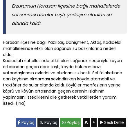
Erzurumun Horasan ilçesine bağlı mahallelerde
sel sonrası dereler taştı, yerleşim alanları su
altında kaldı.
Horasan ilçesine bağlı Yazılıtaş, Danişment, Aktaş, Kadıcelal
mahallelerinde etkili olan sağanak su baskınlarına neden
oldu.
Kadıcelal mahallesinde etkili olan sağanak nedeniyle köyün
ortasından geçen dere taştı, köyde bulunan bazı
vatandaşlarının evlerini ve ahırlarını su bastı. Sel felaketinde
can kaybının olmaması sevindirirken köyde otomobil ve
traktörler de sular altında kaldı. Köylüler menfezlerin yerine
köprü ve köyün ortasından geçen derenin ıslahının
yapılmasını istediklerini dile getirerek yetkililerden yardım
istedi. (iha)
A
Paylaş
Paylaş
Paylaş
Sesli Dinle
A