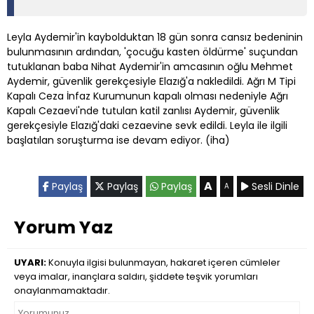
Leyla Aydemir'in kaybolduktan 18 gün sonra cansız bedeninin
bulunmasının ardından, 'çocuğu kasten öldürme' suçundan
tutuklanan baba Nihat Aydemir'in amcasının oğlu Mehmet
Aydemir, güvenlik gerekçesiyle Elazığ'a nakledildi. Ağrı M Tipi
Kapalı Ceza İnfaz Kurumunun kapalı olması nedeniyle Ağrı
Kapalı Cezaevi'nde tutulan katil zanlısı Aydemir, güvenlik
gerekçesiyle Elazığ'daki cezaevine sevk edildi. Leyla ile ilgili
başlatılan soruşturma ise devam ediyor. (iha)
A
Paylaş
Paylaş
Paylaş
Sesli Dinle
A
Yorum Yaz
UYARI:
Konuyla ilgisi bulunmayan, hakaret içeren cümleler
veya imalar, inançlara saldırı, şiddete teşvik yorumları
onaylanmamaktadır.