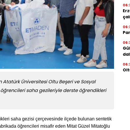
06:
Erz
çal
06:
Par
06:
Gül
dal
06:
Olt
 Atatürk Üniversitesi Oltu Beşeri ve Sosyal
öğrencileri saha gezileriyle derste öğrendikleri
kleri saha gezisi çerçevesinde ilçede bulunan sentetik
Fabrikada öğrencileri misafir eden Mitat Güzel Mitatoğlu