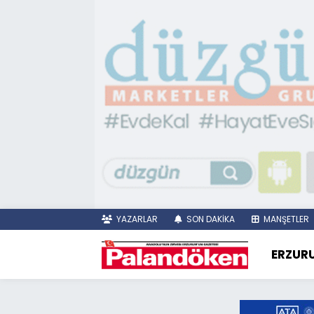
YAZARLAR
SON DAKİKA
MANŞETLER
ERZUR