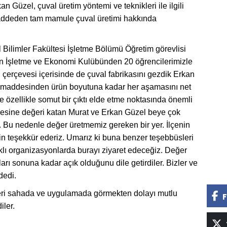
 Güzel, çuval üretim yöntemi ve teknikleri ile ilgili
maddeden tam mamule çuval üretimi hakkında
l Bilimler Fakültesi İşletme Bölümü Öğretim görevlisi
n İşletme ve Ekonomi Kulübünden 20 öğrencilerimizle
an çerçevesi içerisinde de çuval fabrikasını gezdik Erkan
am maddesinden ürün boyutuna kadar her aşamasını net
te özellikle somut bir çıktı elde etme noktasında önemli
ylesine değeri katan Murat ve Erkan Güzel beye çok
e. Bu nedenle değer üretmemiz gereken bir yer. İlçenin
 için teşekkür ederiz. Umarız ki buna benzer teşebbüsleri
klı organizasyonlarda burayı ziyaret edeceğiz. Değer
arı sonuna kadar açık olduğunu dile getirdiler. Bizler ve
dedi.
ileri sahada ve uygulamada görmekten dolayı mutlu
F
iler.