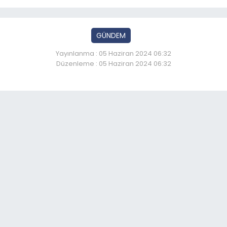
GÜNDEM
Yayınlanma : 05 Haziran 2024 06:32
Düzenleme : 05 Haziran 2024 06:32
um Adliyesi’nde % 90’lık 
So
06:
Er
06:
Er