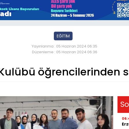
EĞİTİM
Yayınlanma : 05 Haziran 2024 06:35
Düzenleme : 05 Haziran 2024 06:36
ulübü öğrencilerinden s
So
06:
Erz