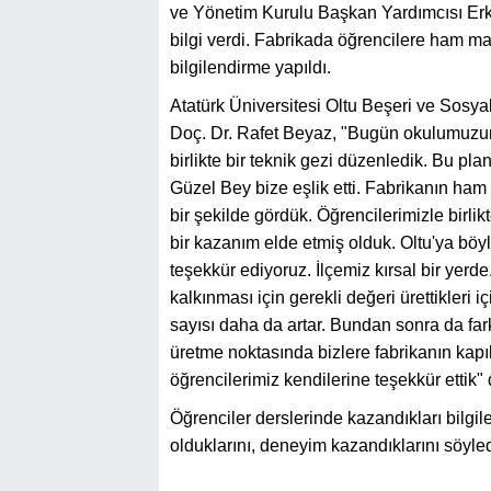
ve Yönetim Kurulu Başkan Yardımcısı Erkan
bilgi verdi. Fabrikada öğrencilere ham 
bilgilendirme yapıldı.
Atatürk Üniversitesi Oltu Beşeri ve Sosya
Doç. Dr. Rafet Beyaz, "Bugün okulumuzu
birlikte bir teknik gezi düzenledik. Bu pl
Güzel Bey bize eşlik etti. Fabrikanın h
bir şekilde gördük. Öğrencilerimizle birlik
bir kazanım elde etmiş olduk. Oltu'ya bö
teşekkür ediyoruz. İlçemiz kırsal bir yerd
kalkınması için gerekli değeri ürettikleri
sayısı daha da artar. Bundan sonra da far
üretme noktasında bizlere fabrikanın kapıl
öğrencilerimiz kendilerine teşekkür ettik" 
Öğrenciler derslerinde kazandıkları bilg
olduklarını, deneyim kazandıklarını söyled