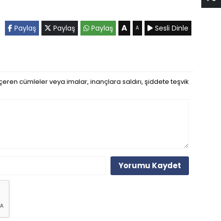
A
Paylaş
Paylaş
Paylaş
Sesli Dinle
A
eren cümleler veya imalar, inançlara saldırı, şiddete teşvik
Yorumu Kaydet