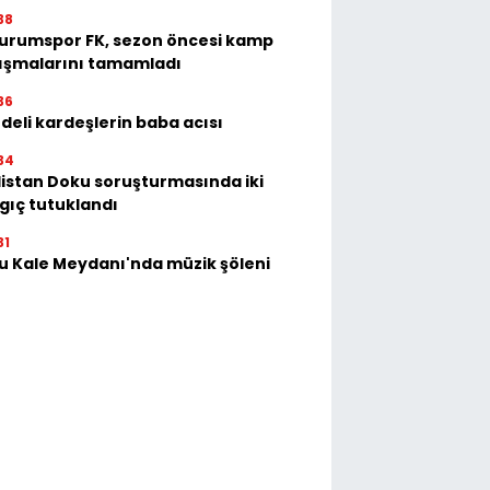
38
urumspor FK, sezon öncesi kamp
ışmalarını tamamladı
36
deli kardeşlerin baba acısı
34
istan Doku soruşturmasında iki
gıç tutuklandı
31
u Kale Meydanı'nda müzik şöleni