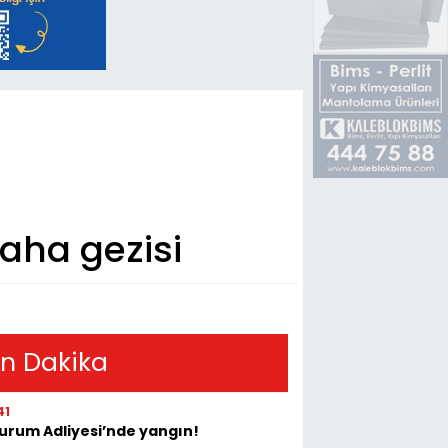
aha gezisi
n Dakika
41
urum Adliyesi’nde yangın!