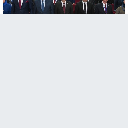
Türkiye’nin dört bir yanından gelen fen lisesi
öğrencileri ETÜ’de buluştu.
Erzurum Teknik Üniversitesi (ETÜ) Fen Fakültesi
öncülüğünde bu yıl üçüncüsü düzenlenen "Ulusal Fen
Liseleri Sempozyumu", Türkiye’nin farklı illerinden gelen
öğrenci ve öğretmenlerin katılımıyla gerçekleştirildi.
Fen liseleri ile üniversiteler arasında bilimsel iş birliğini
güçlendirmek, gençleri akademik araştırma kültürüyle
buluşturmak ve kurumlar arası etkileşimi artırmak amacıyla