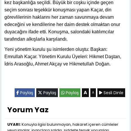
kez başkanlığa seçildi. Büyük bir coşku içinde geçen
seçim sonrası teşekkür konuşması yapan Kaçar, din
görevlilerinin haklarını her zaman savunmaya devam
edeceğini ve kendilerine her daim destek olmaktan onur
duyacağını ifade etti. Konuşma, salondaki katılımcılar
tarafından alkışlarla karşılandı.
Yeni yönetim kurulu şu isimlerden oluştu: Başkan:
Emrullah Kaçar. Yönetim Kurulu Üyeleri: Hikmet Daştan,
İdris Arasoğlu, Ahmet Akçay ve Hikmetullah Doğan.
A
Paylaş
Paylaş
Paylaş
Sesli Dinle
A
Yorum Yaz
UYARI:
Konuyla ilgisi bulunmayan, hakaret içeren cümleler
veya imalar, inançlara saldırı, şiddete teşvik yorumları