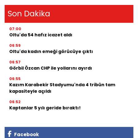
Son Dakika
07:00
Oltu'da 54 hafız icazet aldı
06:59
Oltu'da kadın emeği görücüye çıktı
06:57
Görbil Özcan CHP ile yollarını ayırdı
06:55
Kazım Karabekir Stadyumu'nda 4 tribün tam
kapasiteyle açıldı
06:52
Kaptanlar 5 yılı geride bıraktı!
Facebook