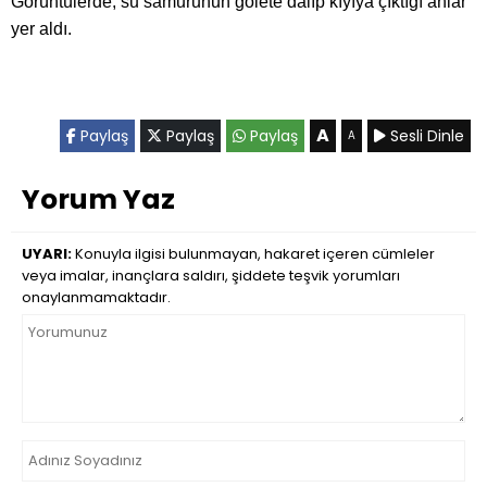
Görüntülerde, su samurunun gölete dalıp kıyıya çıktığı anlar
yer aldı.
A
Paylaş
Paylaş
Paylaş
Sesli Dinle
A
Yorum Yaz
UYARI:
Konuyla ilgisi bulunmayan, hakaret içeren cümleler
veya imalar, inançlara saldırı, şiddete teşvik yorumları
onaylanmamaktadır.