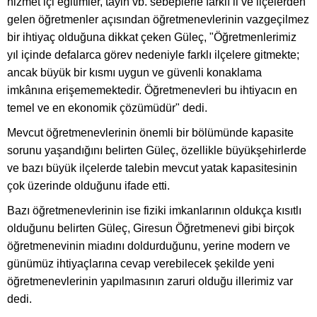
hizmet içi eğitimler, tayin vb. sebeplerle farklı il ve ilçelerden
gelen öğretmenler açısından öğretmenevlerinin vazgeçilmez
bir ihtiyaç olduğuna dikkat çeken Güleç, "Öğretmenlerimiz
yıl içinde defalarca görev nedeniyle farklı ilçelere gitmekte;
ancak büyük bir kısmı uygun ve güvenli konaklama
imkânına erişememektedir. Öğretmenevleri bu ihtiyacın en
temel ve en ekonomik çözümüdür" dedi.
Mevcut öğretmenevlerinin önemli bir bölümünde kapasite
sorunu yaşandığını belirten Güleç, özellikle büyükşehirlerde
ve bazı büyük ilçelerde talebin mevcut yatak kapasitesinin
çok üzerinde olduğunu ifade etti.
Bazı öğretmenevlerinin ise fiziki imkanlarının oldukça kısıtlı
olduğunu belirten Güleç, Giresun Öğretmenevi gibi birçok
öğretmenevinin miadını doldurduğunu, yerine modern ve
günümüz ihtiyaçlarına cevap verebilecek şekilde yeni
öğretmenevlerinin yapılmasının zaruri olduğu illerimiz var
dedi.