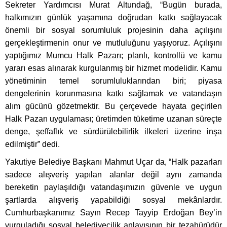
Sekreter Yardımcısı Murat Altundağ, “Bugün burada,
halkımızın günlük yaşamına doğrudan katkı sağlayacak
önemli bir sosyal sorumluluk projesinin daha açılışını
gerçekleştirmenin onur ve mutluluğunu yaşıyoruz. Açılışını
yaptığımız Mumcu Halk Pazarı; planlı, kontrollü ve kamu
yararı esas alınarak kurgulanmış bir hizmet modelidir. Kamu
yönetiminin temel sorumluluklarından biri; piyasa
dengelerinin korunmasına katkı sağlamak ve vatandaşın
alım gücünü gözetmektir. Bu çerçevede hayata geçirilen
Halk Pazarı uygulaması; üretimden tüketime uzanan süreçte
denge, şeffaflık ve sürdürülebilirlik ilkeleri üzerine inşa
edilmiştir” dedi.
Yakutiye Belediye Başkanı Mahmut Uçar da, “Halk pazarları
sadece alışveriş yapılan alanlar değil aynı zamanda
bereketin paylaşıldığı vatandaşımızın güvenle ve uygun
şartlarda alışveriş yapabildiği sosyal mekânlardır.
Cumhurbaşkanımız Sayın Recep Tayyip Erdoğan Bey’in
vurguladığı sosyal belediyecilik anlayışının bir tezahürüdür