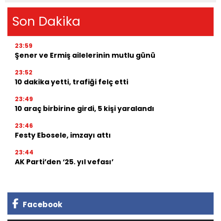
Son Dakika
23:59
Şener ve Ermiş ailelerinin mutlu günü
23:52
10 dakika yetti, trafiği felç etti
23:49
10 araç birbirine girdi, 5 kişi yaralandı
23:46
Festy Ebosele, imzayı attı
23:44
AK Parti’den ‘25. yıl vefası’
Facebook