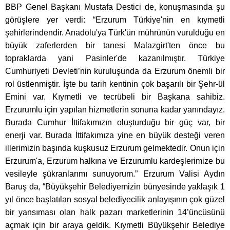
BBP Genel Başkanı Mustafa Destici de, konuşmasında şu
görüşlere yer verdi: “Erzurum Türkiye'nin en kıymetli
şehirlerindendir. Anadolu'ya Türk'ün mührünün vurulduğu en
büyük zaferlerden bir tanesi Malazgirt'ten önce bu
topraklarda yani Pasinler'de kazanılmıştır. Türkiye
Cumhuriyeti Devleti’nin kuruluşunda da Erzurum önemli bir
rol üstlenmiştir. İşte bu tarih kentinin çok başarılı bir Şehr-ül
Emini var. Kıymetli ve tecrübeli bir Başkana sahibiz.
Erzurumlu için yapılan hizmetlerin sonuna kadar yanındayız.
Burada Cumhur İttifakımızın oluşturduğu bir güç var, bir
enerji var. Burada İttifakımıza yine en büyük desteği veren
illerimizin başında kuşkusuz Erzurum gelmektedir. Onun için
Erzurum'a, Erzurum halkına ve Erzurumlu kardeşlerimize bu
vesileyle şükranlarımı sunuyorum.” Erzurum Valisi Aydın
Baruş da, “Büyükşehir Belediyemizin bünyesinde yaklaşık 1
yıl önce başlatılan sosyal belediyecilik anlayışının çok güzel
bir yansıması olan halk pazarı marketlerinin 14’üncüsünü
açmak için bir araya geldik. Kıymetli Büyükşehir Belediye