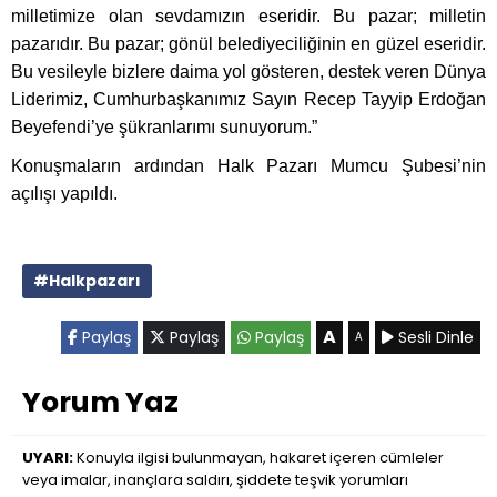
milletimize olan sevdamızın eseridir. Bu pazar; milletin
pazarıdır. Bu pazar; gönül belediyeciliğinin en güzel eseridir.
Bu vesileyle bizlere daima yol gösteren, destek veren Dünya
Liderimiz, Cumhurbaşkanımız Sayın Recep Tayyip Erdoğan
Beyefendi’ye şükranlarımı sunuyorum.”
Konuşmaların ardından Halk Pazarı Mumcu Şubesi’nin
açılışı yapıldı.
#Halkpazarı
A
Paylaş
Paylaş
Paylaş
Sesli Dinle
A
Yorum Yaz
UYARI:
Konuyla ilgisi bulunmayan, hakaret içeren cümleler
veya imalar, inançlara saldırı, şiddete teşvik yorumları