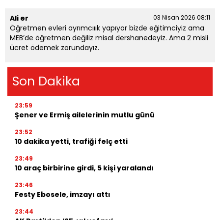
Ali er
03 Nisan 2026 08:11
Öğretmen evleri ayrımcııık yapıyor bizde eğitimciyiz ama
MEB’de öğretmen değiliz misal dershanedeyiz. Ama 2 misli
ücret ödemek zorundayız.
Son Dakika
23:59
Şener ve Ermiş ailelerinin mutlu günü
23:52
10 dakika yetti, trafiği felç etti
23:49
10 araç birbirine girdi, 5 kişi yaralandı
23:46
Festy Ebosele, imzayı attı
23:44