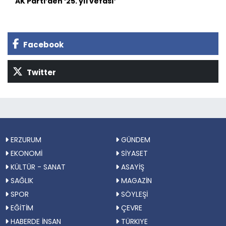
AK Parti’den ‘25. yıl vefası’
Facebook
Twitter
ERZURUM
GÜNDEM
EKONOMİ
SİYASET
KÜLTÜR - SANAT
ASAYİŞ
SAĞLIK
MAGAZİN
SPOR
SÖYLEŞİ
EĞİTİM
ÇEVRE
HABERDE İNSAN
TÜRKIYE