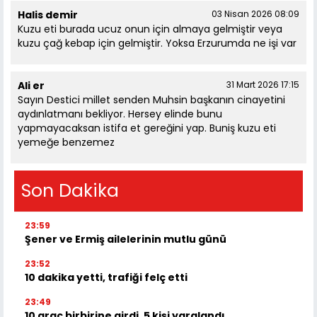
Halis demir
03 Nisan 2026 08:09
Kuzu eti burada ucuz onun için almaya gelmiştir veya
kuzu çağ kebap için gelmiştir. Yoksa Erzurumda ne işi var
Ali er
31 Mart 2026 17:15
Sayın Destici millet senden Muhsin başkanın cinayetini
aydınlatmanı bekliyor. Hersey elinde bunu
yapmayacaksan istifa et gereğini yap. Buniş kuzu eti
yemeğe benzemez
Son Dakika
23:59
Şener ve Ermiş ailelerinin mutlu günü
23:52
10 dakika yetti, trafiği felç etti
23:49
10 araç birbirine girdi, 5 kişi yaralandı