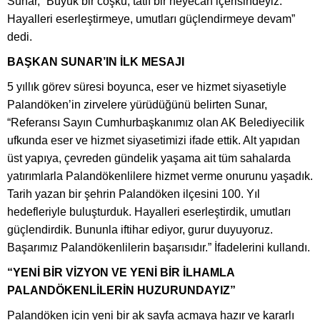
Sunar, “Büyük bir coşku, tatlı bir heyecan içerisindeyiz.
Hayalleri eserleştirmeye, umutları güçlendirmeye devam”
dedi.
BAŞKAN SUNAR’IN İLK MESAJI
5 yıllık görev süresi boyunca, eser ve hizmet siyasetiyle
Palandöken’in zirvelere yürüdüğünü belirten Sunar,
“Referansı Sayın Cumhurbaşkanımız olan AK Belediyecilik
ufkunda eser ve hizmet siyasetimizi ifade ettik. Alt yapıdan
üst yapıya, çevreden gündelik yaşama ait tüm sahalarda
yatırımlarla Palandökenlilere hizmet verme onurunu yaşadık.
Tarih yazan bir şehrin Palandöken ilçesini 100. Yıl
hedefleriyle buluşturduk. Hayalleri eserleştirdik, umutları
güçlendirdik. Bununla iftihar ediyor, gurur duyuyoruz.
Başarımız Palandökenlilerin başarısıdır.” İfadelerini kullandı.
“YENİ BİR VİZYON VE YENİ BİR İLHAMLA
PALANDÖKENLİLERİN HUZURUNDAYIZ”
Palandöken için yeni bir ak sayfa açmaya hazır ve kararlı