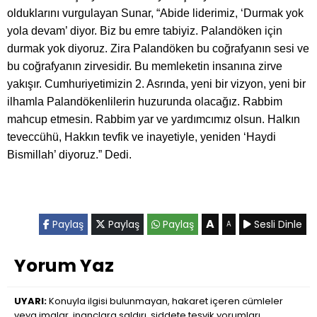
olduklarını vurgulayan Sunar, “Abide liderimiz, ‘Durmak yok
yola devam’ diyor. Biz bu emre tabiyiz. Palandöken için
durmak yok diyoruz. Zira Palandöken bu coğrafyanın sesi ve
bu coğrafyanın zirvesidir. Bu memleketin insanına zirve
yakışır. Cumhuriyetimizin 2. Asrında, yeni bir vizyon, yeni bir
ilhamla Palandökenlilerin huzurunda olacağız. Rabbim
mahcup etmesin. Rabbim yar ve yardımcımız olsun. Halkın
teveccühü, Hakkın tevfik ve inayetiyle, yeniden ‘Haydi
Bismillah’ diyoruz.” Dedi.
A
Paylaş
Paylaş
Paylaş
Sesli Dinle
A
Yorum Yaz
UYARI:
Konuyla ilgisi bulunmayan, hakaret içeren cümleler
veya imalar, inançlara saldırı, şiddete teşvik yorumları