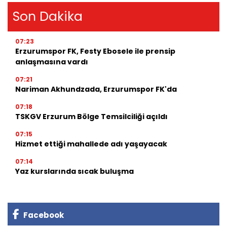
Son Dakika
07:23
Erzurumspor FK, Festy Ebosele ile prensip
anlaşmasına vardı
07:21
Nariman Akhundzada, Erzurumspor FK'da
07:18
TSKGV Erzurum Bölge Temsilciliği açıldı
07:15
Hizmet ettiği mahallede adı yaşayacak
07:14
Yaz kurslarında sıcak buluşma
Facebook