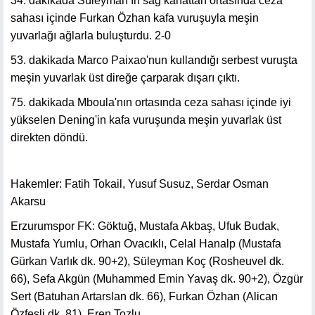
34. dakikada Süleyman’ın sağ kanattan ortasında ceza
sahası içinde Furkan Özhan kafa vuruşuyla meşin
yuvarlağı ağlarla buluşturdu. 2-0
53. dakikada Marco Paixao'nun kullandığı serbest vuruşta
meşin yuvarlak üst direğe çarparak dışarı çıktı.
75. dakikada Mboula'nın ortasında ceza sahası içinde iyi
yükselen Dening'in kafa vuruşunda meşin yuvarlak üst
direkten döndü.
Hakemler: Fatih Tokail, Yusuf Susuz, Serdar Osman
Akarsu
Erzurumspor FK: Göktuğ, Mustafa Akbaş, Ufuk Budak,
Mustafa Yumlu, Orhan Ovacıklı, Celal Hanalp (Mustafa
Gürkan Varlık dk. 90+2), Süleyman Koç (Rosheuvel dk.
66), Sefa Akgün (Muhammed Emin Yavaş dk. 90+2), Özgür
Sert (Batuhan Artarslan dk. 66), Furkan Özhan (Alican
Özfesli dk. 81), Eren Tozlu