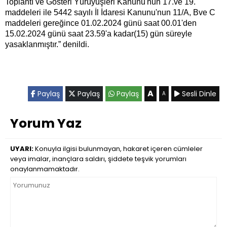
Toplantı ve Gösteri Yürüyüşleri Kanunu'nun 17.ve 19.
maddeleri ile 5442 sayılı İl İdaresi Kanunu'nun 11/A, Bve C
maddeleri gereğince 01.02.2024 günü saat 00.01'den
15.02.2024 günü saat 23.59'a kadar(15) gün süreyle
yasaklanmıştır.” denildi.
A
Paylaş
Paylaş
Paylaş
Sesli Dinle
A
Yorum Yaz
UYARI:
Konuyla ilgisi bulunmayan, hakaret içeren cümleler
veya imalar, inançlara saldırı, şiddete teşvik yorumları
onaylanmamaktadır.