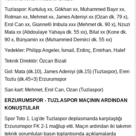
Tuzlaspor: Kurtuluş xx, Gökhan xx, Muhammed Bayır xx,
Rotman xx, Mehmet xx, James Adeniyi xx (Ozan dk. 79 x),
Erol Can xx, Giannelli Imbula xxx (Mehmet dk. 90 x), Nzuzi
Mata xx (Abdoulaye Yahaya dk. 55 xx), Bilal xx (Kone dk.
90 x, Bünyamin xx (Muhammed Demirci dk. 55 xx)
Yedekler: Philipp Angeler, İsmail, Erdinç, Emirhan, Halef
Teknik Direktör: Özcan Bizati
Gol: Mata (dk.10), James Adeniyi (dk.15) (Tuzlaspor), Eren
Tozlu (dk.45+3) Erzurumspor
Sarı kart: Mehmet, Erol Can, Ozan (Tuzlaspor)
ERZURUMSPOR - TUZLASPOR MAÇININ ARDINDAN
KONUŞTULAR
Spor Toto 1. Lig'de Tuzlaspor deplasmanda karşılaştığı
Erzurumspor FK 2-1 mağlup etti. Maçın ardından iki takımın
teknik sorumluları basın toplantısında açıklamalarda