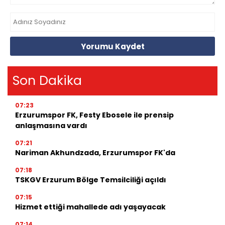
Yorumu Kaydet
Son Dakika
07:23
Erzurumspor FK, Festy Ebosele ile prensip
anlaşmasına vardı
07:21
Nariman Akhundzada, Erzurumspor FK'da
07:18
TSKGV Erzurum Bölge Temsilciliği açıldı
07:15
Hizmet ettiği mahallede adı yaşayacak
07:14