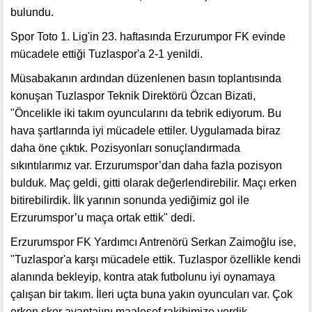
bulundu.
Spor Toto 1. Lig'in 23. haftasında Erzurumpor FK evinde
mücadele ettiği Tuzlaspor'a 2-1 yenildi.
Müsabakanın ardından düzenlenen basın toplantısında
konuşan Tuzlaspor Teknik Direktörü Özcan Bizati,
"Öncelikle iki takım oyuncularını da tebrik ediyorum. Bu
hava şartlarında iyi mücadele ettiler. Uygulamada biraz
daha öne çıktık. Pozisyonları sonuçlandırmada
sıkıntılarımız var. Erzurumspor’dan daha fazla pozisyon
bulduk. Maç geldi, gitti olarak değerlendirebilir. Maçı erken
bitirebilirdik. İlk yarının sonunda yediğimiz gol ile
Erzurumspor’u maça ortak ettik" dedi.
Erzurumspor FK Yardımcı Antrenörü Serkan Zaimoğlu ise,
"Tuzlaspor'a karşı mücadele ettik. Tuzlaspor özellikle kendi
alanında bekleyip, kontra atak futbolunu iyi oynamaya
çalışan bir takım. İleri uçta buna yakın oyuncuları var. Çok
erken skor avantajını maalesef rakibimize verdik.