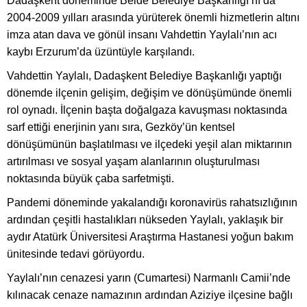
Dadaşkent döneminde Belde Belediye Başkanlığı’nı da
2004-2009 yılları arasında yürüterek önemli hizmetlerin altını
imza atan dava ve gönül insanı Vahdettin Yaylalı’nın acı
kaybı Erzurum’da üzüntüyle karşılandı.
Vahdettin Yaylalı, Dadaşkent Belediye Başkanlığı yaptığı
dönemde ilçenin gelişim, değişim ve dönüşümünde önemli
rol oynadı. İlçenin başta doğalgaza kavuşması noktasında
sarf ettiği enerjinin yanı sıra, Gezköy’ün kentsel
dönüşümünün başlatılması ve ilçedeki yeşil alan miktarının
artırılması ve sosyal yaşam alanlarının oluşturulması
noktasında büyük çaba sarfetmişti.
Pandemi döneminde yakalandığı koronavirüs rahatsızlığının
ardından çeşitli hastalıkları nükseden Yaylalı, yaklaşık bir
aydır Atatürk Üniversitesi Araştırma Hastanesi yoğun bakım
ünitesinde tedavi görüyordu.
Yaylalı’nın cenazesi yarın (Cumartesi) Narmanlı Camii’nde
kılınacak cenaze namazının ardından Aziziye ilçesine bağlı