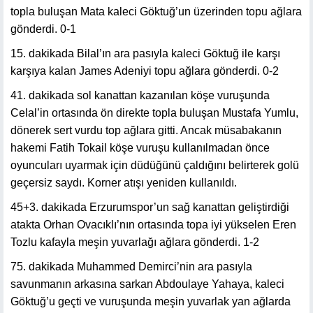
topla buluşan Mata kaleci Göktuğ’un üzerinden topu ağlara
gönderdi. 0-1
15. dakikada Bilal’ın ara pasıyla kaleci Göktuğ ile karşı
karşıya kalan James Adeniyi topu ağlara gönderdi. 0-2
41. dakikada sol kanattan kazanılan köşe vuruşunda
Celal’in ortasında ön direkte topla buluşan Mustafa Yumlu,
dönerek sert vurdu top ağlara gitti. Ancak müsabakanın
hakemi Fatih Tokail köşe vuruşu kullanılmadan önce
oyuncuları uyarmak için düdüğünü çaldığını belirterek golü
geçersiz saydı. Korner atışı yeniden kullanıldı.
45+3. dakikada Erzurumspor’un sağ kanattan geliştirdiği
atakta Orhan Ovacıklı’nın ortasında topa iyi yükselen Eren
Tozlu kafayla meşin yuvarlağı ağlara gönderdi. 1-2
75. dakikada Muhammed Demirci’nin ara pasıyla
savunmanın arkasına sarkan Abdoulaye Yahaya, kaleci
Göktuğ’u geçti ve vuruşunda meşin yuvarlak yan ağlarda