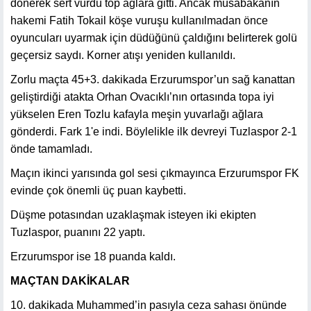
dönerek sert vurdu top ağlara gitti. Ancak müsabakanın
hakemi Fatih Tokail köşe vuruşu kullanılmadan önce
oyuncuları uyarmak için düdüğünü çaldığını belirterek golü
geçersiz saydı. Korner atışı yeniden kullanıldı.
Zorlu maçta 45+3. dakikada Erzurumspor’un sağ kanattan
geliştirdiği atakta Orhan Ovacıklı’nın ortasında topa iyi
yükselen Eren Tozlu kafayla meşin yuvarlağı ağlara
gönderdi. Fark 1'e indi. Böylelikle ilk devreyi Tuzlaspor 2-1
önde tamamladı.
Maçın ikinci yarısında gol sesi çıkmayınca Erzurumspor FK
evinde çok önemli üç puan kaybetti.
Düşme potasından uzaklaşmak isteyen iki ekipten
Tuzlaspor, puanını 22 yaptı.
Erzurumspor ise 18 puanda kaldı.
MAÇTAN DAKİKALAR
10. dakikada Muhammed’in pasıyla ceza sahası önünde