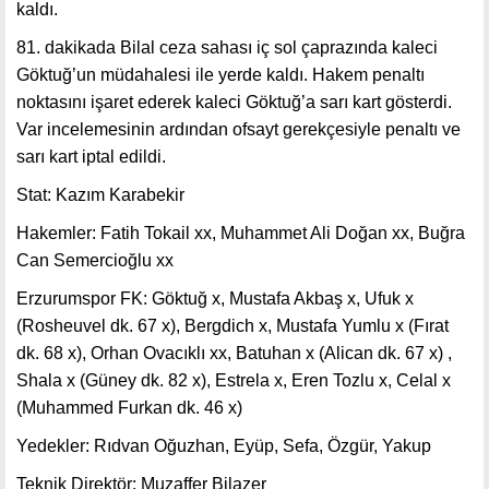
kaldı.
81. dakikada Bilal ceza sahası iç sol çaprazında kaleci
Göktuğ’un müdahalesi ile yerde kaldı. Hakem penaltı
noktasını işaret ederek kaleci Göktuğ’a sarı kart gösterdi.
Var incelemesinin ardından ofsayt gerekçesiyle penaltı ve
sarı kart iptal edildi.
Stat: Kazım Karabekir
Hakemler: Fatih Tokail xx, Muhammet Ali Doğan xx, Buğra
Can Semercioğlu xx
Erzurumspor FK: Göktuğ x, Mustafa Akbaş x, Ufuk x
(Rosheuvel dk. 67 x), Bergdich x, Mustafa Yumlu x (Fırat
dk. 68 x), Orhan Ovacıklı xx, Batuhan x (Alican dk. 67 x) ,
Shala x (Güney dk. 82 x), Estrela x, Eren Tozlu x, Celal x
(Muhammed Furkan dk. 46 x)
Yedekler: Rıdvan Oğuzhan, Eyüp, Sefa, Özgür, Yakup
Teknik Direktör: Muzaffer Bilazer