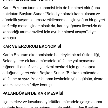
Karın Erzurum tarım ekonomisi için de bir nimet olduğunu
hatırlatan Başkan Sunar, “Belediye olarak karın ulaşım ve
gündelik yaşamı olumsuz etkilememesi için yoğun bir gayret
sarf edip mesai içinde olsak da, karın yağması ilçemizin de
kapsadığı tarım arazileri için ayrı bir nimeti taşıyor” diye
konuştu
KAR VE ERZURUM EKONOMİSİ
Kar’ın Erzurum ekonomisinde belirleyici bir rol üstlendiği,
Belediyelere ek karla mücadele külfetine yol açmasına
rağmen, il esnafı ve kış turizmi merkezi için gelir kapısı
olduğuna işaret eden Başkan Sunar, “Biz karla mücadele
külfetine razıyız. Yeter ki tarım kesiminin yüzü gülsün, ticaret
kesimi sevinsin.” diye konuştu.
PALANDÖKEN’DE KAR MESAİSİ
İlçe merkez ve kırsalında yürütülen mücadele çalışmalarını
yerinde inceleyen ve vatandaşlarla sohbet eden Başkan