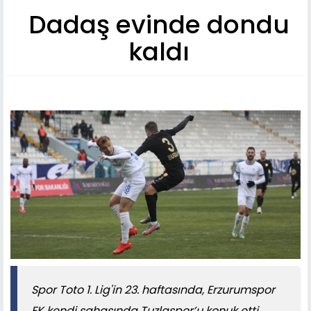
Dadaş evinde dondu
kaldı
Spor Toto 1. Lig'in 23. haftasında, Erzurumspor
FK kendi sahasında Tuzlaspor’u konuk etti.