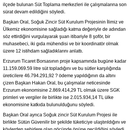
ilçede bulunan Süt Toplama merkezleri ile çalışmalarına son
sürat devam edildiğini söyledi.
Başkan Oral, Soğuk Zincir Süt Kurulum Projesinin İlimiz ve
Ülkemiz ekonomisine sağladığı katma değeriyle de adından
söz ettirdiğini vurgulayarak şuan itibariyle 8 şoför, bir
muhasebeci, iki gıda mühendisi ve bir koordinatör olmak
üzere 12 istihdam sağladıklarını anlattı.
Erzurum Ticaret Borsasının proje kapsamında bugüne kadar
11.159.069.59 litre süt topladığını ve bu sütler karşılığında
üreticilere 46.794.291,92 ? ödeme yapıldığının da altını
çizen Başkan Hakan Oral, bu çalışmalar neticesinde
Erzurum ekonomisine 2.869.414,29 TL olmak üzere SGK
primleri ve vergiler ile birlikte ise 2.015.934,14 TL ülke
ekonomisine katkıda bulunulduğunu söyledi.
Başkan Oral ayrıca Soğuk zincir Süt Kurulum Projesi ile
birlikte Sütün Güvenilir bir şekilde tüketiciye ulaştırıldığını ve
köylerden şehirlere olan göçünde önüne geçildiğini söyledi.