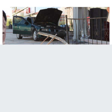
Demir parmaklıklara vurarak yavaşlayan araç,
mobilya mağazasına daldı.
Feci kazayı demir parmaklıklar engelledi
Erzurum’da seyir halindeyken lastiğinin patlaması üzerine