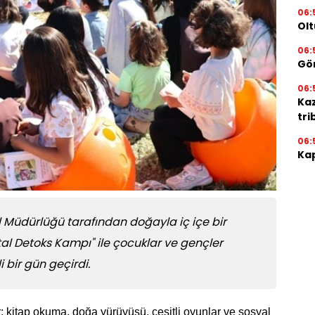
06:
Olt
06:
Gör
06:
Ka
tri
06:
Kap
İl Müdürlüğü tarafından doğayla iç içe bir
al Detoks Kampı" ile çocuklar ve gençler
i bir gün geçirdi.
kitap okuma, doğa yürüyüşü, çeşitli oyunlar ve sosyal