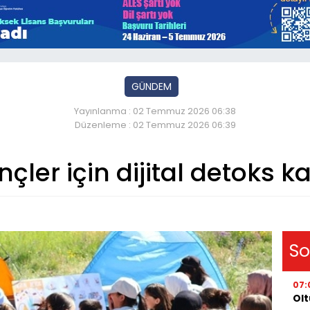
GÜNDEM
Yayınlanma : 02 Temmuz 2026 06:38
Düzenleme : 02 Temmuz 2026 06:39
çler için dijital detoks 
So
07:
Olt