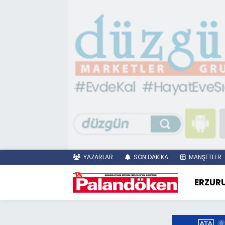
YAZARLAR
SON DAKİKA
MANŞETLER
ERZUR