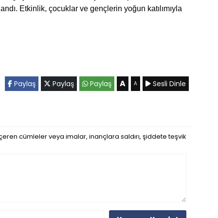
dı. Etkinlik, çocuklar ve gençlerin yoğun katılımıyla
A
Paylaş
Paylaş
Paylaş
Sesli Dinle
A
eren cümleler veya imalar, inançlara saldırı, şiddete teşvik