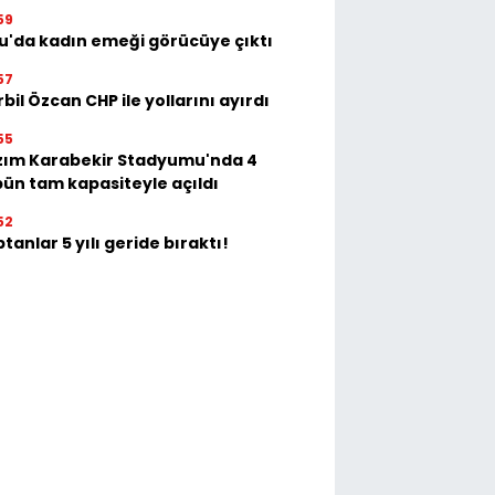
59
u'da kadın emeği görücüye çıktı
57
bil Özcan CHP ile yollarını ayırdı
55
zım Karabekir Stadyumu'nda 4
bün tam kapasiteyle açıldı
52
tanlar 5 yılı geride bıraktı!