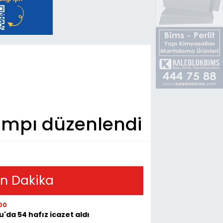
kampı düzenlendi
n Dakika
00
u'da 54 hafız icazet aldı