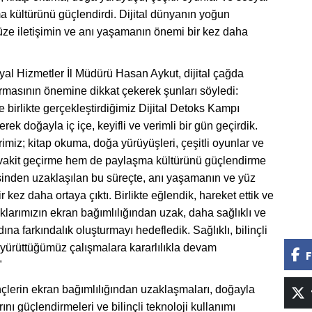
a kültürünü güçlendirdi. Dijital dünyanın yoğun
 yüze iletişimin ve anı yaşamanın önemi bir kez daha
l Hizmetler İl Müdürü Hasan Aykut, dijital çağda
 kurmasının önemine dikkat çekerek şunları söyledi:
 birlikte gerçekleştirdiğimiz Dijital Detoks Kampı
ek doğayla iç içe, keyifli ve verimli bir gün geçirdik.
imiz; kitap okuma, doğa yürüyüşleri, çeşitli oyunlar ve
kte vakit geçirme hem de paylaşma kültürünü güçlendirme
isinden uzaklaşılan bu süreçte, anı yaşamanın ve yüz
r kez daha ortaya çıktı. Birlikte eğlendik, hareket ettik ve
arımızın ekran bağımlılığından uzak, daha sağlıklı ve
na farkındalık oluşturmayı hedefledik. Sağlıklı, bilinçli
 yürüttüğümüz çalışmalara kararlılıkla devam
F
"
nçlerin ekran bağımlılığından uzaklaşmaları, doğayla
ını güçlendirmeleri ve bilinçli teknoloji kullanımı