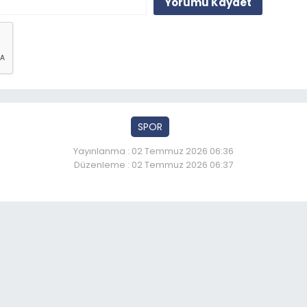
Yorumu Kaydet
SPOR
Yayınlanma : 02 Temmuz 2026 06:36
Düzenleme : 02 Temmuz 2026 06:37
ksek irtifada Ragbi heye
So