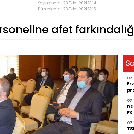
Yayınlanma : 23 Ekim 2021 13:14
Düzenleme : 23 Ekim 2021 13:15
soneline afet farkındalığ
So
07:
Erz
pr
07:
Na
FK
07:
TSK