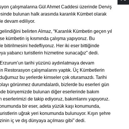
rasyon çalışmalarına Gül Ahmet Caddesi üzerinde Derviş
sinde bulunan halk arasında karanlık Kümbet olarak
e devam ediliyor.
lindiğini belirten Almaz, “Karanlık Kümbetin geçen yıl
ise kümbetin iş kısmında çalışma yapıyoruz. Bu
 bitirilmesini hedefliyoruz. Her iki eser bittiğinde
ya yabancı turistlerin hizmetine sunacağız” dedi.
 Erzurum’un tarihi yüzünü aydınlatmaya devam
inin Restorasyon çalışmalarını yaptık. Üç Kümbetlerin
duğumuz bu yerlerde kimseler çok oturamazdı. Tarihi
dolayı görünmez durumdalardı, bizlerde bu eserleri gün
inde bünyemizde bulunan diğer eserlerinde bakım
 eserlerimizi de takip ediyoruz, bakımlarını yapıyoruz.
konumunda bir eser, adeta yüzük kaşı konumunda,
uristlerin uğrak yeri konumunda bulunuyor. Kışın şehre
in iç ve dış dünyaya açılması gibi” dedi.