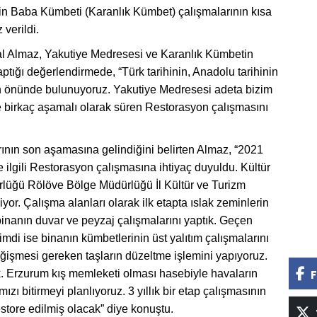
tin Baba Kümbeti (Karanlık Kümbet) çalışmalarının kısa
verildi.
l Almaz, Yakutiye Medresesi ve Karanlık Kümbetin
aptığı değerlendirmede, “Türk tarihinin, Anadolu tarihinin
in önünde bulunuyoruz. Yakutiye Medresesi adeta bizim
 birkaç aşamalı olarak süren Restorasyon çalışmasını
arının son aşamasına gelindiğini belirten Almaz, “2021
 ile ilgili Restorasyon çalışmasına ihtiyaç duyuldu. Kültür
lüğü Rölöve Bölge Müdürlüğü İl Kültür ve Turizm
or. Çalışma alanları olarak ilk etapta ıslak zeminlerin
 binanın duvar ve peyzaj çalışmalarını yaptık. Geçen
mdi ise binanın kümbetlerinin üst yalıtım çalışmalarını
ğişmesi gereken taşların düzeltme işlemini yapıyoruz.
k. Erzurum kış memleketi olması hasebiyle havaların
F
 bitirmeyi planlıyoruz. 3 yıllık bir etap çalışmasının
tore edilmiş olacak” diye konuştu.