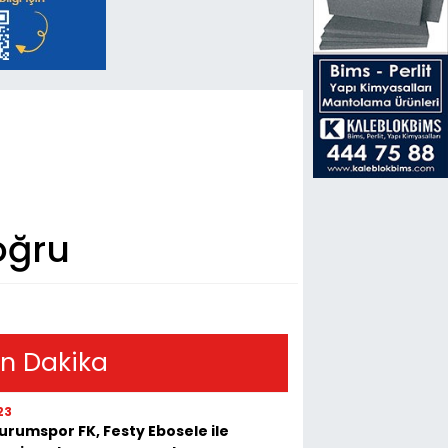
oğru
n Dakika
23
urumspor FK, Festy Ebosele ile