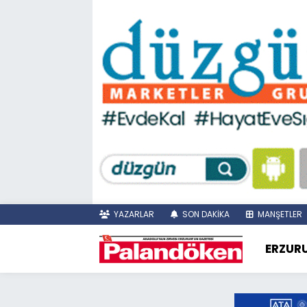
YAZARLAR
SON DAKİKA
MANŞETLER
ERZUR