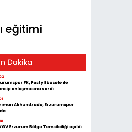
ı eğitimi
n Dakika
23
urumspor FK, Festy Ebosele ile
ensip anlaşmasına vardı
21
riman Akhundzada, Erzurumspor
'da
18
GV Erzurum Bölge Temsilciliği açıldı