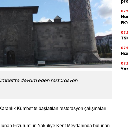
pre
07:
Na
FK
07:
TSK
07:
Hiz
07:
Yaz
Kümbet’te devam eden restorasyon
Karanlık Kümbet’te başlatılan restorasyon çalışmaları
bulunan Erzurum’un Yakutiye Kent Meydanında bulunan