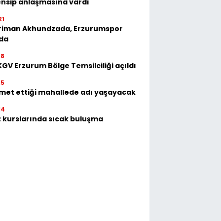
nsip anlaşmasına vardı
21
riman Akhundzada, Erzurumspor
'da
18
GV Erzurum Bölge Temsilciliği açıldı
15
met ettiği mahallede adı yaşayacak
14
 kurslarında sıcak buluşma