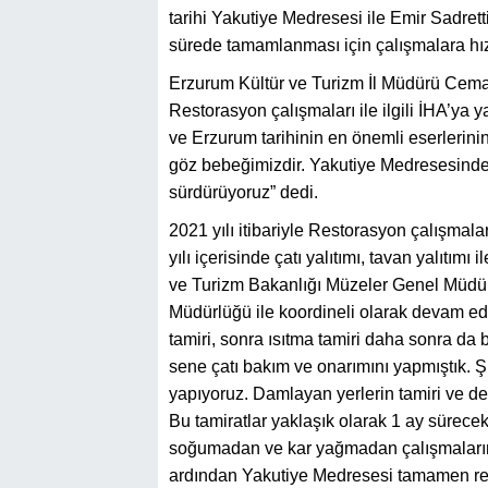
tarihi Yakutiye Medresesi ile Emir Sadret
sürede tamamlanması için çalışmalara hız 
Erzurum Kültür ve Turizm İl Müdürü Cema
Restorasyon çalışmaları ile ilgili İHA’ya y
ve Erzurum tarihinin en önemli eserlerin
göz bebeğimizdir. Yakutiye Medresesinde
sürdürüyoruz” dedi.
2021 yılı itibariyle Restorasyon çalışmal
yılı içerisinde çatı yalıtımı, tavan yalıtımı
ve Turizm Bakanlığı Müzeler Genel Müdür
Müdürlüğü ile koordineli olarak devam ediy
tamiri, sonra ısıtma tamiri daha sonra da
sene çatı bakım ve onarımını yapmıştık. Şi
yapıyoruz. Damlayan yerlerin tamiri ve de
Bu tamiratlar yaklaşık olarak 1 ay sürece
soğumadan ve kar yağmadan çalışmalarımızı
ardından Yakutiye Medresesi tamamen res