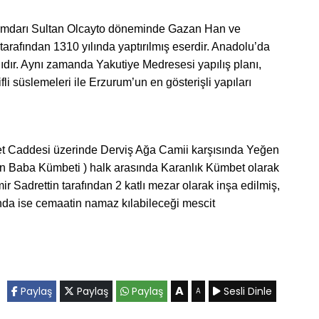
kümdarı Sultan Olcayto döneminde Gazan Han ve
rafından 1310 yılında yaptırılmış eserdir. Anadolu’da
ıdır. Aynı zamanda Yakutiye Medresesi yapılış planı,
ifli süslemeleri ile Erzurum’un en gösterişli yapıları
et Caddesi üzerinde Derviş Ağa Camii karşısında Yeğen
n Baba Kümbeti ) halk arasında Karanlık Kümbet olarak
ir Sadrettin tarafından 2 katlı mezar olarak inşa edilmiş,
tında ise cemaatin namaz kılabileceği mescit
A
Paylaş
Paylaş
Paylaş
Sesli Dinle
A