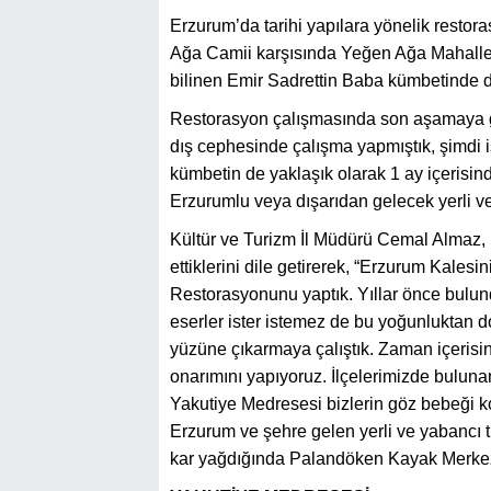
Erzurum’da tarihi yapılara yönelik resto
Ağa Camii karşısında Yeğen Ağa Mahalle
bilinen Emir Sadrettin Baba kümbetinde d
Restorasyon çalışmasında son aşamaya ge
dış cephesinde çalışma yapmıştık, şimdi 
kümbetin de yaklaşık olarak 1 ay içerisinde
Erzurumlu veya dışarıdan gelecek yerli ve
Kültür ve Turizm İl Müdürü Cemal Almaz,
ettiklerini dile getirerek, “Erzurum Kales
Restorasyonunu yaptık. Yıllar önce bulun
eserler ister istemez de bu yoğunluktan 
yüzüne çıkarmaya çalıştık. Zaman içeris
onarımını yapıyoruz. İlçelerimizde bulunan
Yakutiye Medresesi bizlerin göz bebeği 
Erzurum ve şehre gelen yerli ve yabancı t
kar yağdığında Palandöken Kayak Merkezin