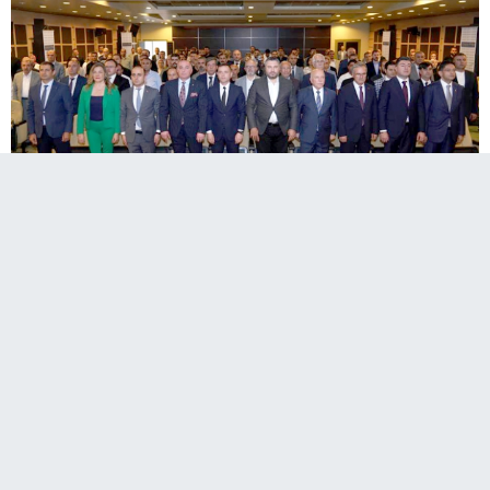
Sanayi ve Teknoloji Bakan Yardımcısı Oruç
Baba İnan'ın da katıldığı Organize Sanayi
Bölgeleri Üst Kuruluşu (OSBÜK) Doğu Anadolu
Bölge Toplantısı Erzurum Ticaret ve Sanayi
odasının ev sahipliğinde gerçekleştirildi.
Toplantı öncesinde Erzurum Valisi Mustafa Çiftçi ve