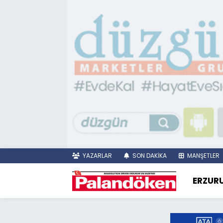
YAZARLAR
SON DAKİKA
MANŞETLER
ERZUR