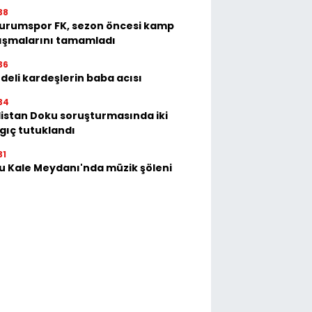
38
urumspor FK, sezon öncesi kamp
ışmalarını tamamladı
36
deli kardeşlerin baba acısı
34
istan Doku soruşturmasında iki
gıç tutuklandı
31
u Kale Meydanı'nda müzik şöleni