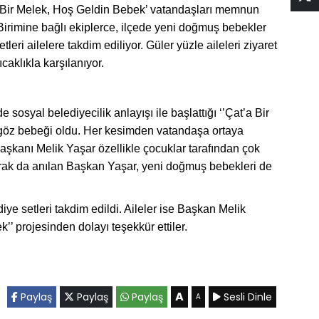
a Bir Melek, Hoş Geldin Bebek’ vatandaşları memnun
 Birimine bağlı ekiplerce, ilçede yeni doğmuş bebekler
tleri ailelere takdim ediliyor. Güler yüzle aileleri ziyaret
caklıkla karşılanıyor.
sosyal belediyecilik anlayışı ile başlattığı ‘’Çat’a Bir
 göz bebeği oldu. Her kesimden vatandaşa ortaya
aşkanı Melik Yaşar özellikle çocuklar tarafından çok
arak da anılan Başkan Yaşar, yeni doğmuş bebekleri de
e setleri takdim edildi. Aileler ise Başkan Melik
’’ projesinden dolayı teşekkür ettiler.
A
Paylaş
Paylaş
Paylaş
Sesli Dinle
A