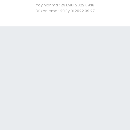
Yayınlanma : 29 Eylül 2022 09:18
Düzenleme : 29 Eylül 2022 09:27
en siyasilerin Erzurum’d
So
06:
Er
06:
Er
ça
06:
Par