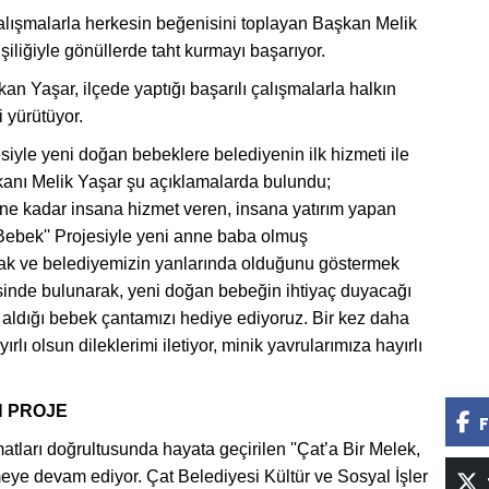
 çalışmalarla herkesin beğenisini toplayan Başkan Melik
iliğiyle gönüllerde taht kurmayı başarıyor.
 Yaşar, ilçede yaptığı başarılı çalışmalarla halkın
 yürütüyor.
siyle yeni doğan bebeklere belediyenin ilk hizmeti ile
aşkanı Melik Yaşar şu açıklamalarda bulundu;
e kadar insana hizmet veren, insana yatırım yapan
 Bebek'' Projesiyle yeni anne baba olmuş
mak ve belediyemizin yanlarında olduğunu göstermek
nisinde bulunarak, yeni doğan bebeğin ihtiyaç duyacağı
 aldığı bebek çantamızı hediye ediyoruz. Bir kez daha
ı olsun dileklerimi iletiyor, minik yavrularımıza hayırlı
N PROJE
F
atları doğrultusunda hayata geçirilen ''Çat’a Bir Melek,
eye devam ediyor. Çat Belediyesi Kültür ve Sosyal İşler