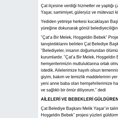
Çat ilçesine verdiği hizmetler ve yaptığı
Yaşar, samimiyet, güleryüz ve mütevazi kiş
Yediden yetmişe herkesi kucaklayan Başkan
yüreğine dokunarak gönül belediyeciliğini
''Çat’a Bir Melek, Hoşgeldin Bebek'' Proje
tanıştırdıklarını belirten Çat Belediye B
"Belediyeler, insanın doğumundan ölümün
kurumlardır. ''Çat’a Bir Melek, Hoşgeldin
hemşerilerimizin mutluluklarına ortak ol
istedik. Ailelerimize hayırlı olsun temen
giyim, bakım ve temizlik maddelerinin yer
yeni anne baba olan hemşehrilerimize hayırl
ve sağlıklı bir ömür diliyorum." dedi
AİLELERİ VE BEBEKLERİ GÜLDÜRE
Çat Belediye Başkanı Melik Yaşar’ın talim
Hoşgeldin Bebek'' projesi yüzleri güldürm