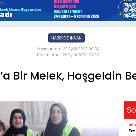
HABERDE İNSAN
Yayınlanma : 29 Eylül 2022 09:30
Düzenleme : 29 Eylül 2022 09:32
t’a Bir Melek, Hoşgeldin B
So
06:
Erz