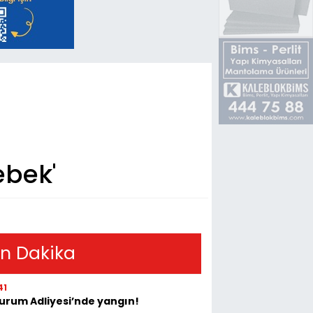
ebek'
n Dakika
41
urum Adliyesi’nde yangın!