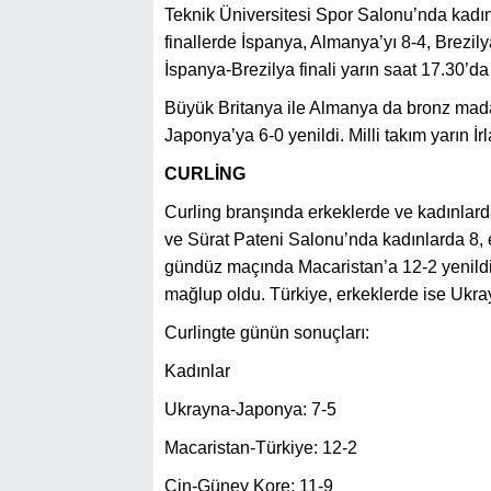
Teknik Üniversitesi Spor Salonu’nda kadın
finallerde İspanya, Almanya’yı 8-4, Brezily
İspanya-Brezilya finali yarın saat 17.30’d
Büyük Britanya ile Almanya da bronz mad
Japonya’ya 6-0 yenildi. Milli takım yarın İ
CURLİNG
Curling branşında erkeklerde ve kadınlar
ve Sürat Pateni Salonu’nda kadınlarda 8,
gündüz maçında Macaristan’a 12-2 yenild
mağlup oldu. Türkiye, erkeklerde ise Ukra
Curlingte günün sonuçları:
Kadınlar
Ukrayna-Japonya: 7-5
Macaristan-Türkiye: 12-2
Çin-Güney Kore: 11-9