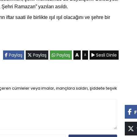
 Şehri Ramazan” yazıları asıldı.
 iftar saati ile birlikte ışıl ışıl olacağını ve şehre bir
A
Paylaş
Paylaş
Paylaş
Sesli Dinle
A
eren cümleler veya imalar, inançlara saldırı, şiddete teşvik
F