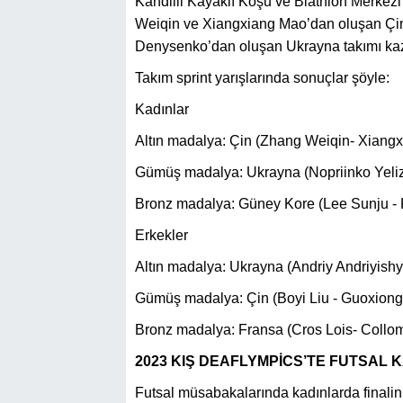
Kandilli Kayaklı Koşu ve Biathlon Merkezi
Weiqin ve Xiangxiang Mao’dan oluşan Çin,
Denysenko’dan oluşan Ukrayna takımı ka
Takım sprint yarışlarında sonuçlar şöyle:
Kadınlar
Altın madalya: Çin (Zhang Weiqin- Xiang
Gümüş madalya: Ukrayna (Nopriinko Yeliza
Bronz madalya: Güney Kore (Lee Sunju -
Erkekler
Altın madalya: Ukrayna (Andriy Andriyish
Gümüş madalya: Çin (Boyi Liu - Guoxiong
Bronz madalya: Fransa (Cros Lois- Collom
2023 KIŞ DEAFLYMPİCS’TE FUTSAL K
Futsal müsabakalarında kadınlarda finalin