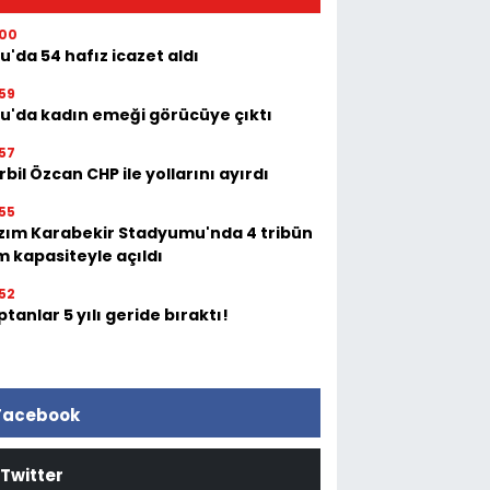
:00
u'da 54 hafız icazet aldı
59
tu'da kadın emeği görücüye çıktı
57
bil Özcan CHP ile yollarını ayırdı
55
zım Karabekir Stadyumu'nda 4 tribün
m kapasiteyle açıldı
52
tanlar 5 yılı geride bıraktı!
Facebook
Twitter