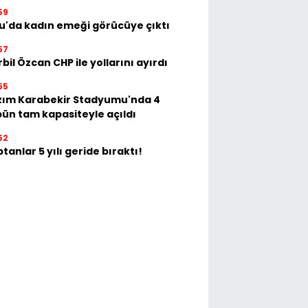
59
u'da kadın emeği görücüye çıktı
57
bil Özcan CHP ile yollarını ayırdı
55
zım Karabekir Stadyumu'nda 4
bün tam kapasiteyle açıldı
52
tanlar 5 yılı geride bıraktı!