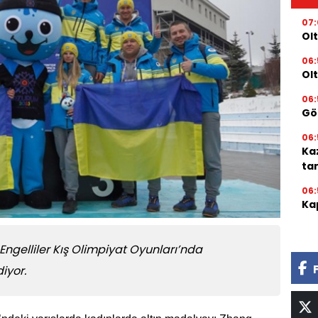
07
Olt
06:
Ol
06:
Gör
06:
Ka
ta
06:
Kap
Engelliler Kış Olimpiyat Oyunları’nda
iyor.