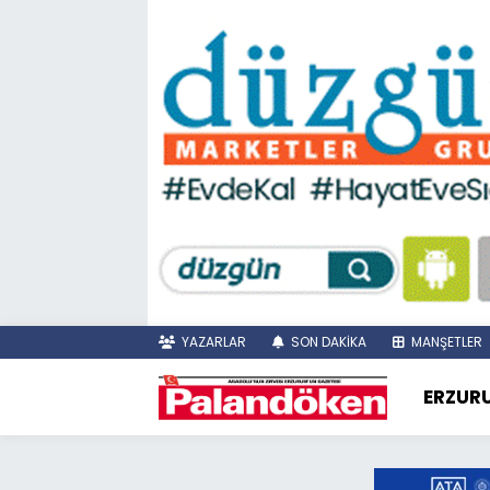
YAZARLAR
SON DAKİKA
MANŞETLER
ERZUR