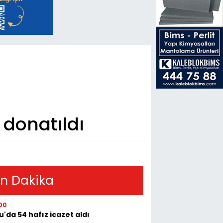
 donatıldı
n Dakika
00
u'da 54 hafız icazet aldı