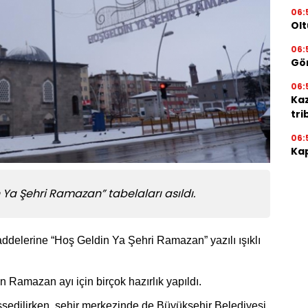
06:
Olt
06:
Gör
06:
Ka
tri
06:
Kap
Ya Şehri Ramazan” tabelaları asıldı.
ddelerine “Hoş Geldin Ya Şehri Ramazan” yazılı ışıklı
n Ramazan ayı için birçok hazırlık yapıldı.
issedilirken, şehir merkezinde de Büyükşehir Belediyesi