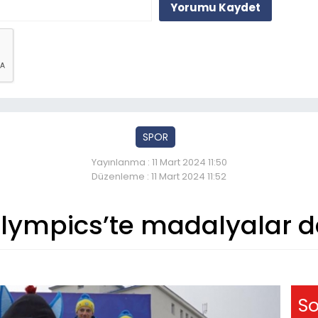
Yorumu Kaydet
SPOR
Yayınlanma : 11 Mart 2024 11:50
Düzenleme : 11 Mart 2024 11:52
flympics’te madalyalar da
So