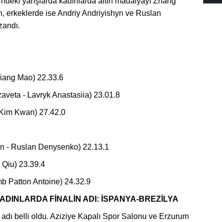
’ndeki yarışlarda kadınlarda altın madalyayı Zhang
 erkeklerde ise Andriy Andriyishyn ve Ruslan
zandı.
xiang Mao) 22.33.6
veta - Lavryk Anastasiia) 23.01.8
 Kim Kwan) 27.42.0
yn - Ruslan Denysenko) 22.13.1
 Qiu) 23.39.4
b Patton Antoine) 24.32.9
ADINLARDA FİNALİN ADI: İSPANYA-BREZİLYA
 adı belli oldu. Aziziye Kapalı Spor Salonu ve Erzurum