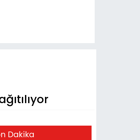
ğıtılıyor
n Dakika