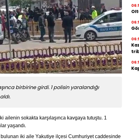
06:
Olt
06:
Gör
06:
Ka
tri
06:
Kap
ınca birbirine girdi. 1 polisin yaralandığı
aldı.
i ailenin sokakta karşılaşınca kavgaya tutuştu. 1
lar yaşandı.
 bulunan iki aile Yakutiye ilçesi Cumhuriyet caddesinde