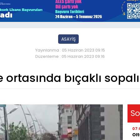
ASAYİŞ
Yayınlanma : 05 Haziran 2023 09:15
Düzenleme : 05 Haziran 2023 09:16
 ortasında bıçaklı sopal
So
07:
Olt