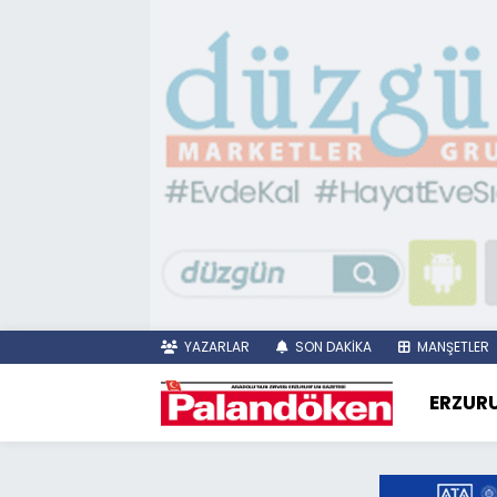
YAZARLAR
SON DAKİKA
MANŞETLER
ERZUR