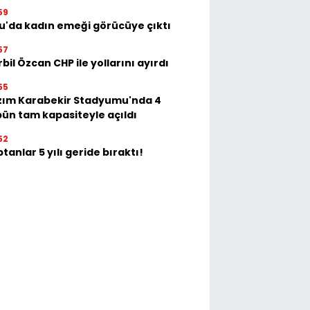
59
u'da kadın emeği görücüye çıktı
57
bil Özcan CHP ile yollarını ayırdı
55
zım Karabekir Stadyumu'nda 4
bün tam kapasiteyle açıldı
52
tanlar 5 yılı geride bıraktı!