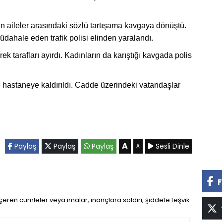
 aileler arasındaki sözlü tartışama kavgaya dönüştü.
üdahale eden trafik polisi elinden yaralandı.
k tarafları ayırdı. Kadınların da karıştığı kavgada polis
 hastaneye kaldırıldı. Cadde üzerindeki vatandaşlar
A
Paylaş
Paylaş
Paylaş
Sesli Dinle
A
F
eren cümleler veya imalar, inançlara saldırı, şiddete teşvik