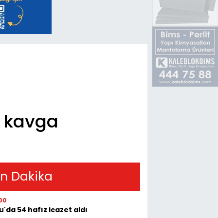
ı kavga
n Dakika
00
u'da 54 hafız icazet aldı