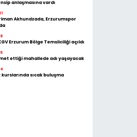
nsip anlaşmasına vardı
21
riman Akhundzada, Erzurumspor
'da
18
GV Erzurum Bölge Temsilciliği açıldı
15
met ettiği mahallede adı yaşayacak
14
 kurslarında sıcak buluşma