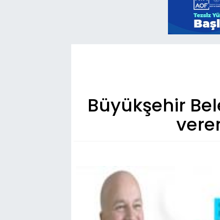
Büyükşehir Be
veren