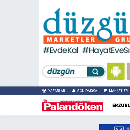
YAZARLAR
SON DAKİKA
MANŞETLER
ERZUR