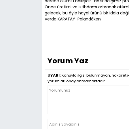
derece olumlu bakışıdır. Hazırladığımız proj
Önce üretimi ve istihdamı artıracak atılım
gelecek, bu öyle hayal ürünü bir iddia deği
Verda KARATAY-Palandöken
Yorum Yaz
UYARI:
Konuyla ilgisi bulunmayan, hakaret iç
yorumları onaylanmamaktadır.