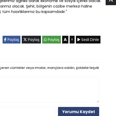
elerimiz ağırlıklı olarak ekonomik ve sosyal içerikli olacak.
larımız olacak. Şehir, bölgenin cazibe merkezi haline
l, tüm hazırlıklarımız bu kapsamdadır."
A
Paylaş
Paylaş
Paylaş
Sesli Dinle
A
eren cümleler veya imalar, inançlara saldırı, şiddete teşvik
Yorumu Kaydet