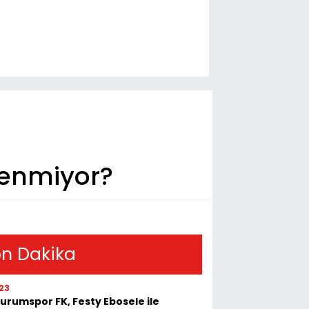
ğenmiyor?
n Dakika
23
urumspor FK, Festy Ebosele ile