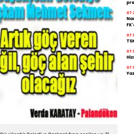
pre
07:
Na
FK
07:
TSK
07:
Hiz
07:
Yaz