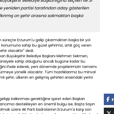
 Büyükşehir Belediye Başkanlığına seçilen ve 31
de yeniden partisi tarafından aday gösterilen
lkınmış on şehir arasına sokmaktan başka
in süreçte Erzurum'u galip çıkarmaktan başka bir yol
tik konumuna sahip bu güzel şehrimiz, artık göç veren
hir olacaktır" dedi.
apan Büyükşehir Belediye Başkanı Mehmet Sekmen,
tansiyele sahip olduğunu ancak bugüne kadar bu
diğini ifade ederek, yeni dönemde projelerimizin tamamı
rmeye yönelik olacaktır. Tüm hazırlıklarımız bu minval
mlı şehir, ülkenin en gelişmiş şehirleri arasındaki yerini
gelişip kalkınması gerektiğine işaret eden Başkan
F
cımızı destekleyen en önemli bulgu ise, Başta Sayın
mak üzere AK Parti kadrolarının Erzurum'a karşı son