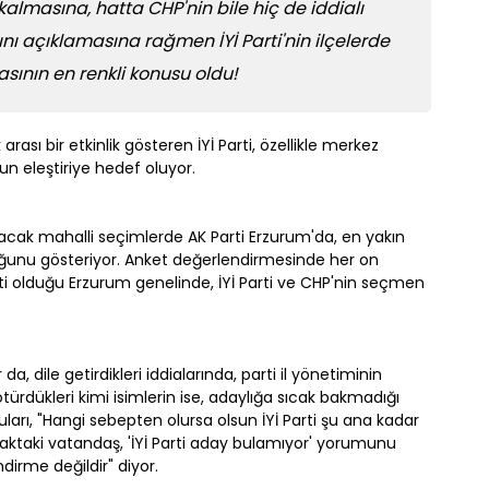
almasına, hatta CHP'nin bile hiç de iddialı
ı açıklamasına rağmen İYİ Parti'nin ilçelerde
ının en renkli konusu oldu!
rası bir etkinlik gösteren İYİ Parti, özellikle merkez
un eleştiriye hedef oluyor.
ılacak mahalli seçimlerde AK Parti Erzurum'da, en yakın
duğunu gösteriyor. Anket değerlendirmesinde her on
rti olduğu Erzurum genelinde, İYİ Parti ve CHP'nin seçmen
.
a, dile getirdikleri iddialarında, parti il yönetiminin
ötürdükleri kimi isimlerin ise, adaylığa sıcak bakmadığı
arı, "Hangi sebepten olursa olsun İYİ Parti şu ana kadar
okaktaki vatandaş, 'İYİ Parti aday bulamıyor' yorumunu
dirme değildir" diyor.