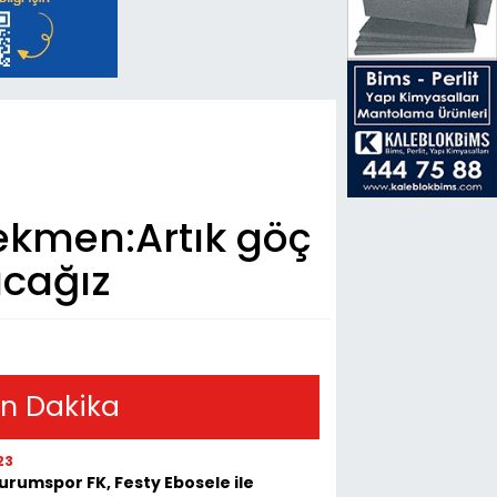
ekmen:Artık göç
acağız
n Dakika
23
urumspor FK, Festy Ebosele ile