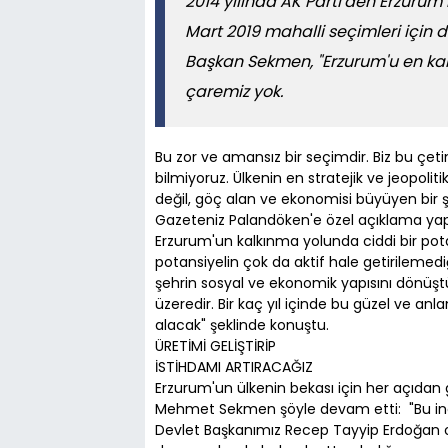
2014 yılında AK Parti'den Erzurum
Mart 2019 mahalli seçimleri için 
Başkan Sekmen, "Erzurum'u en ka
çaremiz yok.
Bu zor ve amansız bir seçimdir. Biz bu çet
bilmiyoruz. Ülkenin en stratejik ve jeopoli
değil, göç alan ve ekonomisi büyüyen bir şe
Gazeteniz Palandöken'e özel açıklama y
Erzurum'un kalkınma yolunda ciddi bir po
potansiyelin çok da aktif hale getirileme
şehrin sosyal ve ekonomik yapısını dönüştü
üzeredir. Bir kaç yıl içinde bu güzel ve anla
alacak" şeklinde konuştu.
ÜRETİMİ GELİŞTİRİP
İSTİHDAMI ARTIRACAĞIZ
Erzurum'un ülkenin bekası için her açıdan 
Mehmet Sekmen şöyle devam etti: "Bu inan
Devlet Başkanımız Recep Tayyip Erdoğan ol