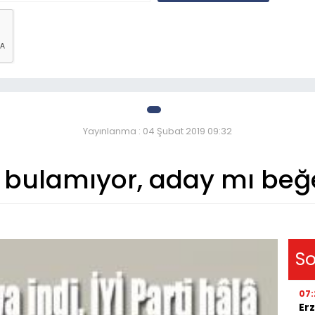
Yayınlanma : 04 Şubat 2019 09:32
 bulamıyor, aday mı be
So
07:
Erz