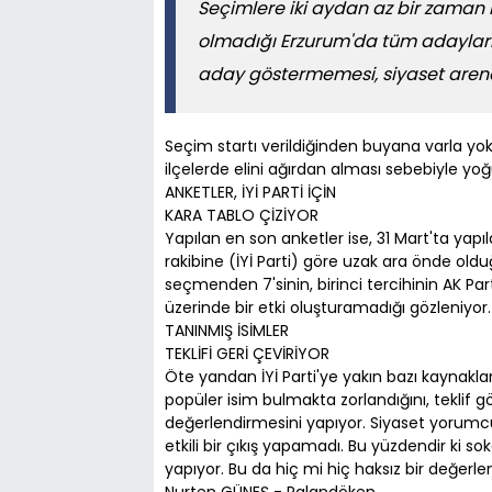
Seçimlere iki aydan az bir zaman k
olmadığı Erzurum'da tüm adayların
aday göstermemesi, siyaset arenas
Seçim startı verildiğinden buyana varla yok a
ilçelerde elini ağırdan alması sebebiyle yoğ
ANKETLER, İYİ PARTİ İÇİN
KARA TABLO ÇİZİYOR
Yapılan en son anketler ise, 31 Mart'ta yap
rakibine (İYİ Parti) göre uzak ara önde ol
seçmenden 7'sinin, birinci tercihinin AK Pa
üzerinde bir etki oluşturamadığı gözleniyor
TANINMIŞ İSİMLER
TEKLİFİ GERİ ÇEVİRİYOR
Öte yandan İYİ Parti'ye yakın bazı kaynaklar d
popüler isim bulmakta zorlandığını, teklif g
değerlendirmesini yapıyor. Siyaset yorumcul
etkili bir çıkış yapamadı. Bu yüzdendir ki s
yapıyor. Bu da hiç mi hiç haksız bir değerlen
Nurten GÜNEŞ - Palandöken