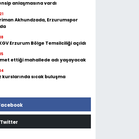
ensip anlaşmasına vardı
21
riman Akhundzada, Erzurumspor
'da
18
GV Erzurum Bölge Temsilciliği açıldı
15
zmet ettiği mahallede adı yaşayacak
14
z kurslarında sıcak buluşma
Facebook
Twitter