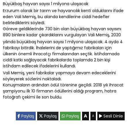
Büyükbaş hayvan sayısı 1 milyona ulaşacak
Erzurum olarak bir tarım ve hayvancılık kenti olduklarını ifade
eden Vali Memiş, bu alanda kendilerine ciddi hedefler
belirlediklerini söyledi.
Göreve geldiklerinde 730 bin olan büyükbaş hayvan sayısını
890 binlere kadar çıkardıklarını vurgulayan Vali Memiş, 2020
yılında büyükbaş hayvan sayısı 1 milyona ulaşacak. 4 ayda 4
fabrikayı bitirdik. İhalelerini de yaptığımız fabrikaları için
ülkenin önemli ihracatçı firmalarından seçtik. İstihdamada
ciddi katkı sağlayacak fabrikalarda toplamda 2 bin kişi
istihdam edilecek ifadelerini kullandı.
Vali Memiş, yeni fabrikalar yapmaya devam edeceklerini
söyleyerek sözlerini noktaladı.
Konuşmaların ardından ödül törenine geçildi. 2018 yılı ihracat
şampiyonu ilk 10 firmanın ödüllerini aldığı program, hatıra
fotoğrafı çekimi ile son buldu.
A
Paylaş
Paylaş
Paylaş
Sesli Dinle
A