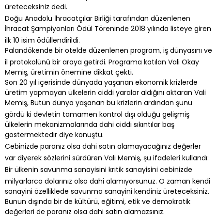
üreteceksiniz dedi.
Doğu Anadolu İhracatçılar Birliği tarafından düzenlenen
İhracat Şampiyonları Ödül Töreninde 2018 yılında listeye giren
ilk 10 isim ödüllendirildi.
Palandökende bir otelde düzenlenen program, iş dünyasını ve
il protokolünü bir araya getirdi. Programa katılan Vali Okay
Memiş, üretimin önemine dikkat çekti.
Son 20 yıl içerisinde dünyada yaşanan ekonomik krizlerde
üretim yapmayan ülkelerin ciddi yaralar aldığını aktaran Vali
Memiş, Bütün dünya yaşanan bu krizlerin ardından şunu
gördü ki devletin tamamen kontrol dışı olduğu gelişmiş
ülkelerin mekanizmalarında dahi ciddi sıkıntılar baş
göstermektedir diye konuştu.
Cebinizde paranız olsa dahi satın alamayacağınız değerler
var diyerek sözlerini sürdüren Vali Memiş, şu ifadeleri kullandı:
Bir ülkenin savunma sanayisini kritik sanayisini cebinizde
milyarlarca dolarınız olsa dahi alamıyorsunuz. O zaman kendi
sanayini özelliklede savunma sanayini kendiniz üreteceksiniz.
Bunun dışında bir de kültürü, eğitimi, etik ve demokratik
değerleri de paranız olsa dahi satın alamazsınız.