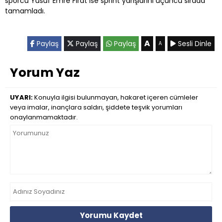
sporcu Yusuf Emre Fırat ise sprint yarışlarını üçüncü sırada
tamamladı.
A
Paylaş
Paylaş
Paylaş
Sesli Dinle
A
Yorum Yaz
UYARI:
Konuyla ilgisi bulunmayan, hakaret içeren cümleler
veya imalar, inançlara saldırı, şiddete teşvik yorumları
onaylanmamaktadır.
Yorumu Kaydet