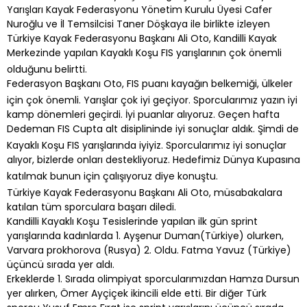
Yarışları Kayak Federasyonu Yönetim Kurulu Üyesi Cafer
Nuroğlu ve İl Temsilcisi Taner Döşkaya ile birlikte izleyen
Türkiye Kayak Federasyonu Başkanı Ali Oto, Kandilli Kayak
Merkezinde yapılan Kayaklı Koşu FIS yarışlarının çok önemli
olduğunu belirtti.
Federasyon Başkanı Oto, FIS puanı kayağın belkemiği, ülkeler
için çok önemli. Yarışlar çok iyi geçiyor. Sporcularımız yazın iyi
kamp dönemleri geçirdi. İyi puanlar alıyoruz. Geçen hafta
Dedeman FIS Cupta alt disiplininde iyi sonuçlar aldık. Şimdi de
Kayaklı Koşu FIS yarışlarında iyiyiz. Sporcularımız iyi sonuçlar
alıyor, bizlerde onları destekliyoruz. Hedefimiz Dünya Kupasına
katılmak bunun için çalışıyoruz diye konuştu.
Türkiye Kayak Federasyonu Başkanı Ali Oto, müsabakalara
katılan tüm sporculara başarı diledi.
Kandilli Kayaklı Koşu Tesislerinde yapılan ilk gün sprint
yarışlarında kadınlarda 1. Ayşenur Duman(Türkiye) olurken,
Varvara prokhorova (Rusya) 2. Oldu. Fatma Yavuz (Türkiye)
üçüncü sırada yer aldı.
Erkeklerde 1. Sırada olimpiyat sporcularımızdan Hamza Dursun
yer alırken, Ömer Ayçiçek ikincili elde etti. Bir diğer Türk