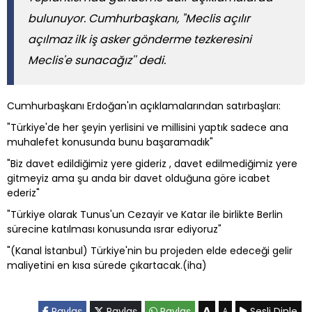
bulunuyor. Cumhurbaşkanı, "Meclis açılır
açılmaz ilk iş asker gönderme tezkeresini
Meclis'e sunacağız'' dedi.
Cumhurbaşkanı Erdoğan'ın açıklamalarından satırbaşları:
"Türkiye'de her şeyin yerlisini ve millisini yaptık sadece ana
muhalefet konusunda bunu başaramadık"
"Biz davet edildiğimiz yere gideriz , davet edilmediğimiz yere
gitmeyiz ama şu anda bir davet olduğuna göre icabet
ederiz"
"Türkiye olarak Tunus'un Cezayir ve Katar ile birlikte Berlin
sürecine katılması konusunda ısrar ediyoruz"
"(Kanal İstanbul) Türkiye'nin bu projeden elde edeceği gelir
maliyetini en kısa sürede çıkartacak.(iha)
A
Paylaş
Paylaş
Paylaş
Sesli Dinle
A