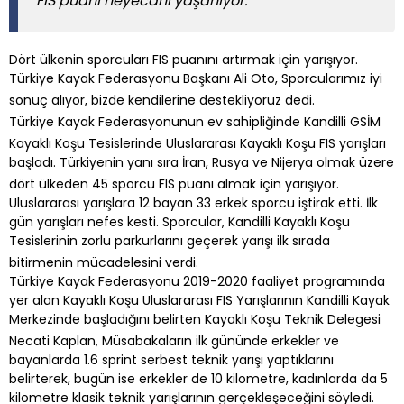
FIS puanı heyecanı yaşanıyor.
Dört ülkenin sporcuları FIS puanını artırmak için yarışıyor.
Türkiye Kayak Federasyonu Başkanı Ali Oto, Sporcularımız iyi
sonuç alıyor, bizde kendilerine destekliyoruz dedi.
Türkiye Kayak Federasyonunun ev sahipliğinde Kandilli GSİM
Kayaklı Koşu Tesislerinde Uluslararası Kayaklı Koşu FIS yarışları
başladı. Türkiyenin yanı sıra İran, Rusya ve Nijerya olmak üzere
dört ülkeden 45 sporcu FIS puanı almak için yarışıyor.
Uluslararası yarışlara 12 bayan 33 erkek sporcu iştirak etti. İlk
gün yarışları nefes kesti. Sporcular, Kandilli Kayaklı Koşu
Tesislerinin zorlu parkurlarını geçerek yarışı ilk sırada
bitirmenin mücadelesini verdi.
Türkiye Kayak Federasyonu 2019-2020 faaliyet programında
yer alan Kayaklı Koşu Uluslararası FIS Yarışlarının Kandilli Kayak
Merkezinde başladığını belirten Kayaklı Koşu Teknik Delegesi
Necati Kaplan, Müsabakaların ilk gününde erkekler ve
bayanlarda 1.6 sprint serbest teknik yarışı yaptıklarını
belirterek, bugün ise erkekler de 10 kilometre, kadınlarda da 5
kilometre klasik teknik yarışlarının gerçekleşeceğini söyledi.