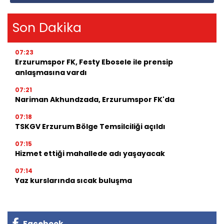
Son Dakika
07:23
Erzurumspor FK, Festy Ebosele ile prensip
anlaşmasına vardı
07:21
Nariman Akhundzada, Erzurumspor FK'da
07:18
TSKGV Erzurum Bölge Temsilciliği açıldı
07:15
Hizmet ettiği mahallede adı yaşayacak
07:14
Yaz kurslarında sıcak buluşma
Facebook