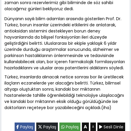
zaman sonra rezervlerimiz gibi biliminde de söz sahibi
olacağımız günleri bekliyoruz dedi.
Dünyanın sayılı bilim adamları arasında gösterilen Prof. Dr.
Türkez, borun insanlar üzerindeki etkilerini de anlatarak,
antioksidan sistemini destekleyen borun deney
hayvanlarında da bilişsel fonksiyonları ileri düzeyde
geliştirdiğini belirtti. Uluslararası bir ekiple yaklaşık 6 yıldır
üzerinde durduğu araştırmalar sonucunda, alzheimer ve
parkinson hastalıklarının önlenmesinde ve tedavisinde
kullanılabilecek olan, bor içeren farmakolojik formilasyonları
hazırladıklarını ve uluslar arası patentlerini aldıklarını söyledi.
Türkez, insanlarda alınacak netice sonrası bor ile üretilecek
ilaçların eczanelerde yer alacağını belirtti. Türkez, bilimsel
altyapı oluştuktan sonra, kandaki bor miktarının
hastanelerde tahlille öğrenilebildiği teknolojiye ulaşılacağını
ve kandaki bor miktarının eksik olduğu görüldüğünde ise
doktorların reçeteye bor yazabileceğini açıkladı.(iha)
A
Paylaş
Paylaş
Paylaş
Sesli Dinle
A